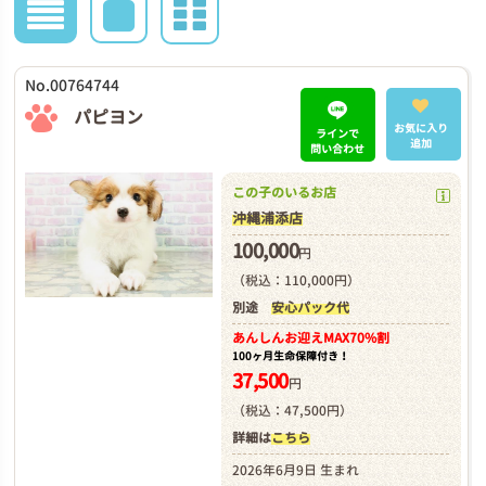
No.00764744
パピヨン
お気に入り
ラインで
追加
問い合わせ
この子のいるお店
沖縄浦添店
100,000
円
（税込：110,000円）
別途
安心パック代
あんしんお迎え
MAX70%割
100ヶ月生命保障付き！
37,500
円
（税込：47,500円）
詳細は
こちら
2026年6月9日 生まれ