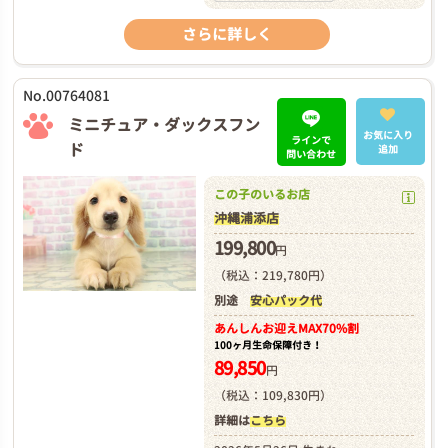
さらに詳しく
No.00764081
ミニチュア・ダックスフン
お気に入り
ラインで
ド
追加
問い合わせ
この子のいるお店
沖縄浦添店
199,800
円
（税込：219,780円）
別途
安心パック代
あんしんお迎え
MAX70%割
100ヶ月生命保障付き！
89,850
円
（税込：109,830円）
詳細は
こちら