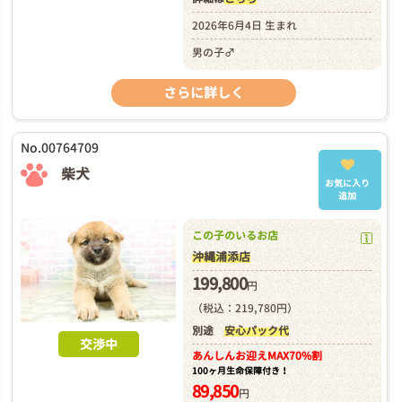
2026年6月4日 生まれ
男の子♂
さらに詳しく
No.00764709
柴犬
お気に入り
追加
この子のいるお店
沖縄浦添店
199,800
円
（税込：219,780円）
別途
安心パック代
交渉中
あんしんお迎え
MAX70%割
100ヶ月生命保障付き！
89,850
円