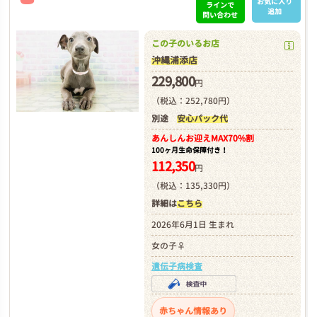
お気に入り
ラインで
追加
問い合わせ
この子のいるお店
沖縄浦添店
229,800
円
（税込：252,780円）
別途
安心パック代
あんしんお迎え
MAX70%割
100ヶ月生命保障付き！
112,350
円
（税込：135,330円）
詳細は
こちら
2026年6月1日 生まれ
女の子♀
遺伝子病検査
赤ちゃん情報あり