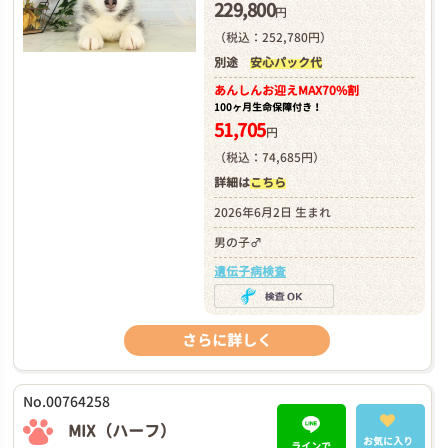
229,800
円
（税込：252,780円）
別途
安心パック代
あんしんお迎え
MAX70%割
100ヶ月生命保障付き！
51,705
円
（税込：74,685円）
詳細は
こちら
2026年6月2日 生まれ
男の子♂
遺伝子病検査
さらに詳しく
No.00764258
MIX（ハーフ）
お気に入り
ラインで