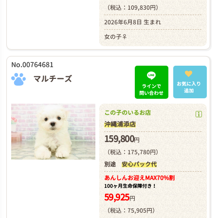
（税込：109,830円）
2026年6月8日 生まれ
女の子♀
No.00764681
マルチーズ
お気に入り
ラインで
追加
問い合わせ
この子のいるお店
沖縄浦添店
159,800
円
（税込：175,780円）
別途
安心パック代
あんしんお迎え
MAX70%割
100ヶ月生命保障付き！
59,925
円
（税込：75,905円）