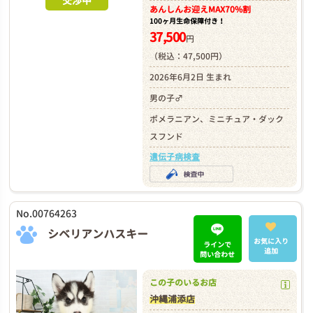
交渉中
あんしんお迎え
MAX70%割
100ヶ月生命保障付き！
37,500
円
（税込：47,500円）
2026年6月2日 生まれ
男の子♂
ポメラニアン、ミニチュア・ダック
スフンド
遺伝子病検査
No.00764263
シベリアンハスキー
お気に入り
ラインで
追加
問い合わせ
この子のいるお店
沖縄浦添店