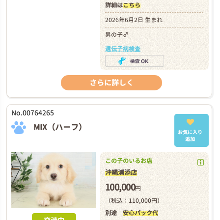
詳細は
こちら
2026年6月2日 生まれ
男の子♂
遺伝子病検査
さらに詳しく
No.00764265
MIX（ハーフ）
お気に入り
追加
この子のいるお店
沖縄浦添店
100,000
円
（税込：110,000円）
別途
安心パック代