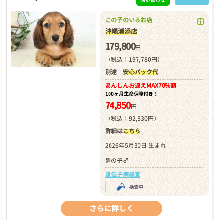
この子のいるお店
沖縄浦添店
179,800
円
（税込：197,780円）
別途
安心パック代
あんしんお迎え
MAX70%割
100ヶ月生命保障付き！
74,850
円
（税込：92,830円）
詳細は
こちら
2026年5月30日 生まれ
男の子♂
遺伝子病検査
さらに詳しく