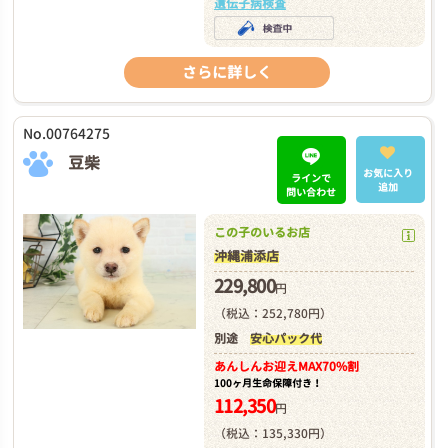
遺伝子病検査
さらに詳しく
No.00764275
豆柴
お気に入り
ラインで
追加
問い合わせ
この子のいるお店
沖縄浦添店
229,800
円
（税込：252,780円）
別途
安心パック代
あんしんお迎え
MAX70%割
100ヶ月生命保障付き！
112,350
円
（税込：135,330円）