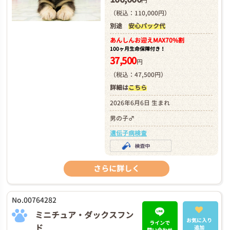
円
（税込：110,000円）
別途
安心パック代
あんしんお迎え
MAX70%割
100ヶ月生命保障付き！
37,500
円
（税込：47,500円）
詳細は
こちら
2026年6月6日 生まれ
男の子♂
遺伝子病検査
さらに詳しく
No.00764282
ミニチュア・ダックスフン
お気に入り
ラインで
ド
追加
問い合わせ