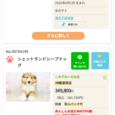
2026年6月2日 生まれ
女の子♀
遺伝子病検査
さらに詳しく
No.00764199
シェットランドシープドッ
お気に入り
ラインで
グ
追加
問い合わせ
この子のいるお店
沖縄浦添店
349,800
円
（税込：384,780円）
別途
安心パック代
あんしんお迎え
MAX70%割