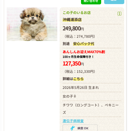
問い合わせ
この子のいるお店
沖縄浦添店
249,800
円
（税込：274,780円）
別途
安心パック代
あんしんお迎え
MAX70%割
100ヶ月生命保障付き！
127,350
円
（税込：152,330円）
詳細は
こちら
2026年5月26日 生まれ
女の子♀
チワワ（ロングコート）、ペキニー
ズ
遺伝子病検査