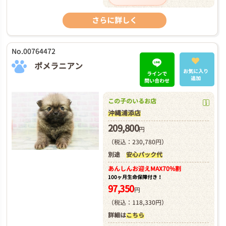
さらに詳しく
No.00764472
ポメラニアン
お気に入り
ラインで
追加
問い合わせ
この子のいるお店
沖縄浦添店
209,800
円
（税込：230,780円）
別途
安心パック代
あんしんお迎え
MAX70%割
100ヶ月生命保障付き！
97,350
円
（税込：118,330円）
詳細は
こちら