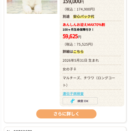
159,000
円
（税込：174,900円）
別途
安心パック代
あんしんお迎え
MAX70%割
100ヶ月生命保障付き！
59,625
円
（税込：75,525円）
詳細は
こちら
2026年5月31日 生まれ
女の子♀
マルチーズ、チワワ（ロングコー
ト）
遺伝子病検査
さらに詳しく