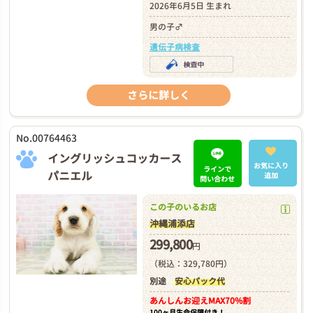
2026年6月5日 生まれ
男の子♂
遺伝子病検査
さらに詳しく
No.00764463
イングリッシュコッカース
お気に入り
ラインで
パニエル
追加
問い合わせ
この子のいるお店
沖縄浦添店
299,800
円
（税込：329,780円）
別途
安心パック代
あんしんお迎え
MAX70%割
100ヶ月生命保障付き！