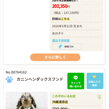
100ヶ月生命保障付き！
202,350
円
（税込：237,330円）
詳細は
こちら
2026年5月31日 生まれ
女の子♀
遺伝子病検査
さらに詳しく
No.00764162
カニンヘンダックスフンド
お気に入り
ラインで
追加
問い合わせ
この子のいるお店
沖縄浦添店