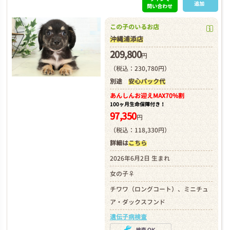
追加
問い合わせ
この子のいるお店
沖縄浦添店
209,800
円
（税込：230,780円）
別途
安心パック代
あんしんお迎え
MAX70%割
100ヶ月生命保障付き！
97,350
円
（税込：118,330円）
詳細は
こちら
2026年6月2日 生まれ
女の子♀
チワワ（ロングコート）、ミニチュ
ア・ダックスフンド
遺伝子病検査