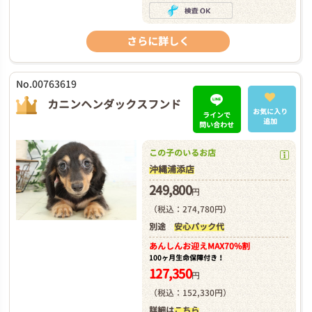
さらに詳しく
No.00763619
カニンヘンダックスフンド
お気に入り
ラインで
追加
問い合わせ
この子のいるお店
沖縄浦添店
249,800
円
（税込：274,780円）
別途
安心パック代
あんしんお迎え
MAX70%割
100ヶ月生命保障付き！
127,350
円
（税込：152,330円）
詳細は
こちら