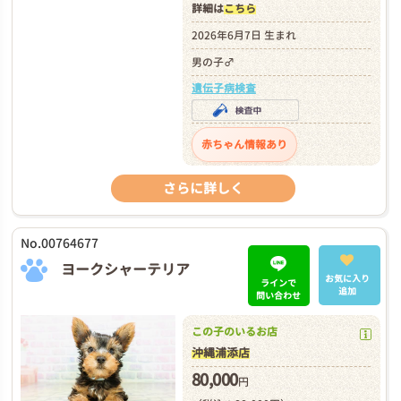
詳細は
こちら
2026年6月7日 生まれ
男の子♂
遺伝子病検査
赤ちゃん情報あり
さらに詳しく
No.00764677
ヨークシャーテリア
お気に入り
ラインで
追加
問い合わせ
この子のいるお店
沖縄浦添店
80,000
円