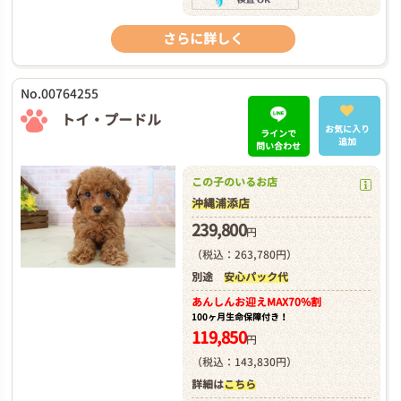
さらに詳しく
No.00764255
トイ・プードル
お気に入り
ラインで
追加
問い合わせ
この子のいるお店
沖縄浦添店
239,800
円
（税込：263,780円）
別途
安心パック代
あんしんお迎え
MAX70%割
100ヶ月生命保障付き！
119,850
円
（税込：143,830円）
詳細は
こちら