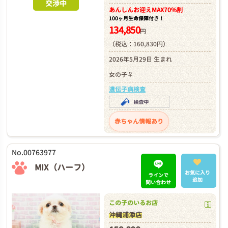
交渉中
あんしんお迎え
MAX70%割
100ヶ月生命保障付き！
134,850
円
（税込：160,830円）
2026年5月29日 生まれ
女の子♀
遺伝子病検査
赤ちゃん情報あり
No.00763977
MIX（ハーフ）
お気に入り
ラインで
追加
問い合わせ
この子のいるお店
沖縄浦添店