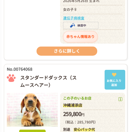
2026年5月26日 生まれ
女の子♀
遺伝子病検査
赤ちゃん情報あり
さらに詳しく
No.00764068
スタンダードダックス（ス
お気に入り
ムースヘアー）
追加
この子のいるお店
沖縄浦添店
259,800
円
（税込：285,780円）
別途
安心パック代