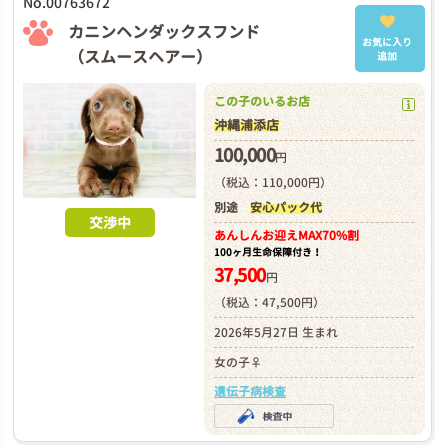
No.00763672
カニンヘンダックスフンド
お気に入り
（スムースヘアー）
追加
この子のいるお店
沖縄浦添店
100,000
円
（税込：110,000円）
別途
安心パック代
交渉中
あんしんお迎え
MAX70%割
100ヶ月生命保障付き！
37,500
円
（税込：47,500円）
2026年5月27日 生まれ
女の子♀
遺伝子病検査