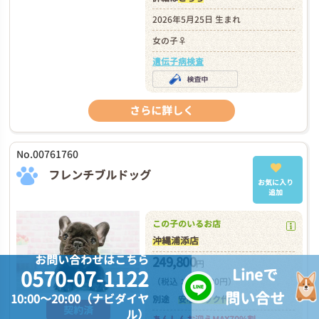
2026年5月25日 生まれ
女の子♀
遺伝子病検査
さらに詳しく
No.00761760
フレンチブルドッグ
お気に入り
追加
この子のいるお店
沖縄浦添店
お問い合わせはこちら
249,800
円
Lineで
0570-07-1122
（税込：274,780円）
問い合せ
10:00～20:00（ナビダイヤ
別途
安心パック代
契約済
ル）