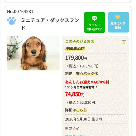
No.00764281
ミニチュア・ダックスフン
お気に入り
ラインで
ド
追加
問い合わせ
この子のいるお店
沖縄浦添店
179,800
円
（税込：197,780円）
別途
安心パック代
あんしんお迎え
MAX70%割
100ヶ月生命保障付き！
74,850
円
（税込：92,830円）
詳細は
こちら
2026年5月30日 生まれ
男の子♂