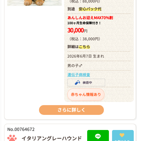
（税込：88,000円）
別途
安心パック代
あんしんお迎え
MAX70%割
100ヶ月生命保障付き！
30,000
円
（税込：38,000円）
詳細は
こちら
2026年6月7日 生まれ
男の子♂
遺伝子病検査
赤ちゃん情報あり
さらに詳しく
No.00764672
イタリアングレーハウンド