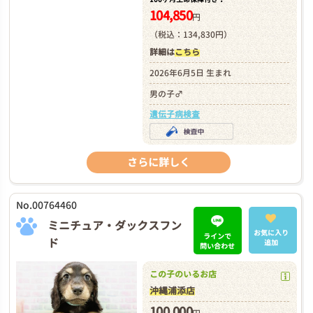
104,850
円
（税込：134,830円）
詳細は
こちら
2026年6月5日 生まれ
男の子♂
遺伝子病検査
さらに詳しく
No.00764460
ミニチュア・ダックスフン
お気に入り
ラインで
ド
追加
問い合わせ
この子のいるお店
沖縄浦添店
100,000