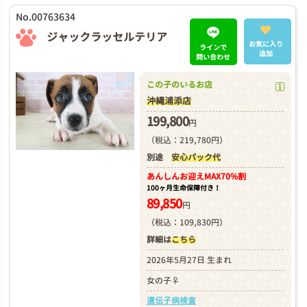
No.00763634
ジャックラッセルテリア
お気に入り
ラインで
追加
問い合わせ
この子のいるお店
沖縄浦添店
199,800
円
（税込：219,780円）
別途
安心パック代
あんしんお迎え
MAX70%割
100ヶ月生命保障付き！
89,850
円
（税込：109,830円）
詳細は
こちら
2026年5月27日 生まれ
女の子♀
遺伝子病検査