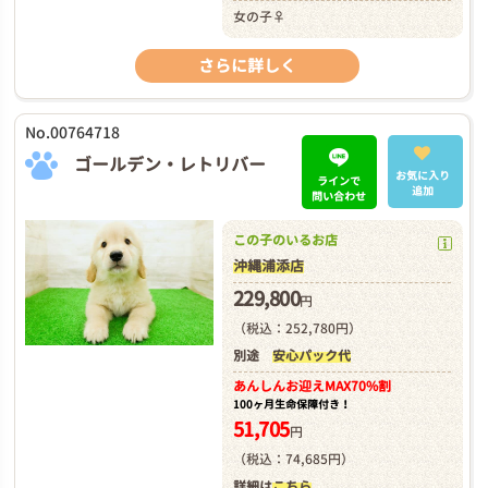
女の子♀
さらに詳しく
No.00764718
ゴールデン・レトリバー
お気に入り
ラインで
追加
問い合わせ
この子のいるお店
沖縄浦添店
229,800
円
（税込：252,780円）
別途
安心パック代
あんしんお迎え
MAX70%割
100ヶ月生命保障付き！
51,705
円
（税込：74,685円）
詳細は
こちら