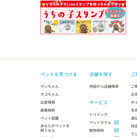
ペットを見つける
店舗を探す
ご
ワンちゃん
地図から店舗検索
ご
ネコちゃん
お
サービス
出産情報
ポ
画像検索
生
トリミング
ペット図鑑
遺
ペットホテル
あなたがペットを
特
飼うなら
動物病院
ワ