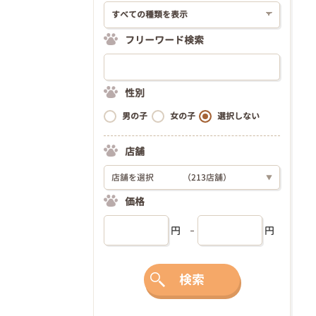
フリーワード検索
性別
男の子
女の子
選択しない
店舗
店舗を選択
（213店舗）
▼
価格
円
円
検索