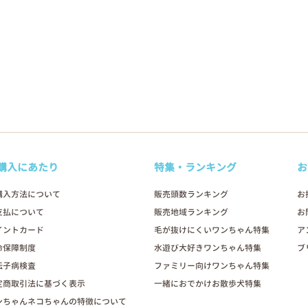
購入にあたり
特集・ランキング
お
購入方法について
販売頭数ランキング
お
支払について
販売地域ランキング
お
イントカード
毛が抜けにくいワンちゃん特集
ア
命保障制度
水遊び大好きワンちゃん特集
ブ
伝子病検査
ファミリー向けワンちゃん特集
定商取引法に基づく表示
一緒におでかけお散歩犬特集
ンちゃんネコちゃんの特徴について