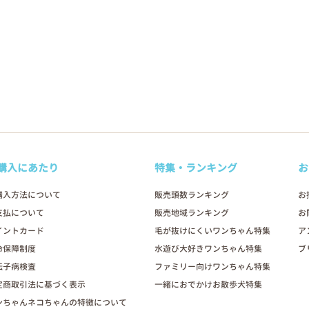
購入にあたり
特集・ランキング
お
購入方法について
販売頭数ランキング
お
支払について
販売地域ランキング
お
イントカード
毛が抜けにくいワンちゃん特集
ア
命保障制度
水遊び大好きワンちゃん特集
ブ
伝子病検査
ファミリー向けワンちゃん特集
定商取引法に基づく表示
一緒におでかけお散歩犬特集
ンちゃんネコちゃんの特徴について