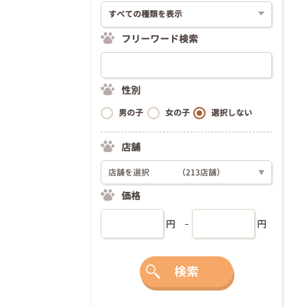
フリーワード検索
性別
男の子
女の子
選択しない
店舗
店舗を選択
（213店舗）
▼
価格
円
円
検索