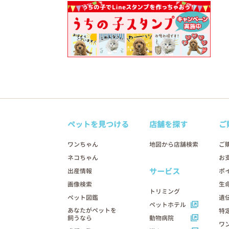
ペットを見つける
店舗を探す
ご
ワンちゃん
地図から店舗検索
ご
ネコちゃん
お
サービス
出産情報
ポ
画像検索
生
トリミング
ペット図鑑
遺
ペットホテル
あなたがペットを
特
飼うなら
動物病院
ワ