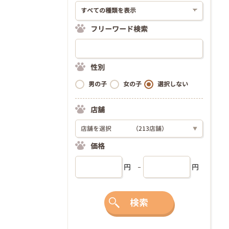
フリーワード検索
性別
男の子
女の子
選択しない
店舗
店舗を選択
（213店舗）
▼
価格
円
円
検索