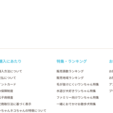
購入にあたり
特集・ランキング
お
購入方法について
販売頭数ランキング
お
支払について
販売地域ランキング
お
イントカード
毛が抜けにくいワンちゃん特集
ア
命保障制度
水遊び大好きワンちゃん特集
ブ
伝子病検査
ファミリー向けワンちゃん特集
定商取引法に基づく表示
一緒におでかけお散歩犬特集
ンちゃんネコちゃんの特徴について