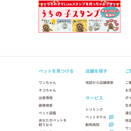
ペットを見つける
店舗を探す
ご
ワンちゃん
地図から店舗検索
ご
ネコちゃん
お
サービス
出産情報
ポ
画像検索
生
トリミング
ペット図鑑
遺
ペットホテル
あなたがペットを
特
飼うなら
動物病院
ワ