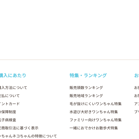
購入にあたり
特集・ランキング
お
購入方法について
販売頭数ランキング
お
支払について
販売地域ランキング
お
イントカード
毛が抜けにくいワンちゃん特集
ア
命保障制度
水遊び大好きワンちゃん特集
ブ
伝子病検査
ファミリー向けワンちゃん特集
定商取引法に基づく表示
一緒におでかけお散歩犬特集
ンちゃんネコちゃんの特徴について