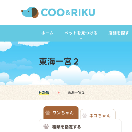
ホーム
ペットを見つける
店舗を探す
東海一宮２
HOME
東海一宮２
ワンちゃん
ネコちゃん
種類を指定する