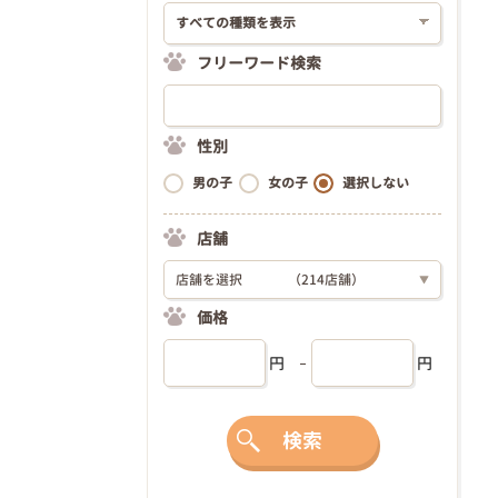
フリーワード検索
性別
男の子
女の子
選択しない
店舗
店舗を選択
（214店舗）
▼
価格
円
円
検索