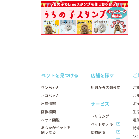
ペットを見つける
店舗を探す
ご
ワンちゃん
地図から店舗検索
ご
ネコちゃん
お
サービス
出産情報
ポ
画像検索
生
トリミング
ペット図鑑
遺
ペットホテル
あなたがペットを
特
飼うなら
動物病院
ワ