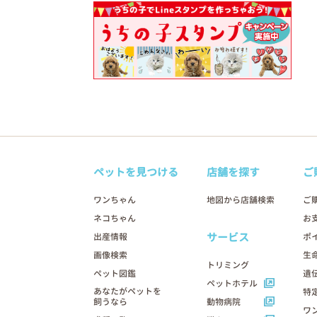
ペットを見つける
店舗を探す
ご
ワンちゃん
地図から店舗検索
ご
ネコちゃん
お
サービス
出産情報
ポ
画像検索
生
トリミング
ペット図鑑
遺
ペットホテル
あなたがペットを
特
飼うなら
動物病院
ワ