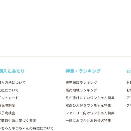
購入にあたり
特集・ランキング
お
購入方法について
販売頭数ランキング
お
支払について
販売地域ランキング
お
イントカード
毛が抜けにくいワンちゃん特集
ア
命保障制度
水遊び大好きワンちゃん特集
ブ
伝子病検査
ファミリー向けワンちゃん特集
定商取引法に基づく表示
一緒におでかけお散歩犬特集
ンちゃんネコちゃんの特徴について