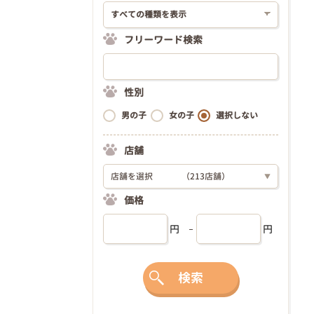
フリーワード検索
性別
男の子
女の子
選択しない
店舗
店舗を選択
（213店舗）
▼
価格
円
円
検索