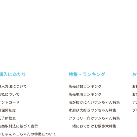
購入にあたり
特集・ランキング
お
購入方法について
販売頭数ランキング
お
支払について
販売地域ランキング
お
イントカード
毛が抜けにくいワンちゃん特集
ア
命保障制度
水遊び大好きワンちゃん特集
ブ
伝子病検査
ファミリー向けワンちゃん特集
定商取引法に基づく表示
一緒におでかけお散歩犬特集
ンちゃんネコちゃんの特徴について