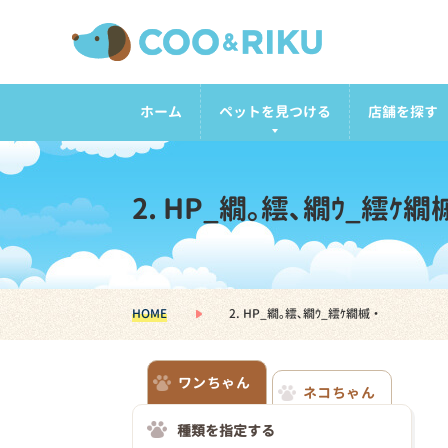
ホーム
ペットを見つける
店舗を探す
2. HP_繝｡繧､繝ｳ_繧ｹ繝
HOME
2. HP_繝｡繧､繝ｳ_繧ｹ繝槭・
ワンちゃん
ネコちゃん
種類を指定する