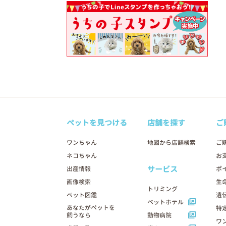
ペットを見つける
店舗を探す
ご
ワンちゃん
地図から店舗検索
ご
ネコちゃん
お
サービス
出産情報
ポ
画像検索
生
トリミング
ペット図鑑
遺
ペットホテル
あなたがペットを
特
飼うなら
動物病院
ワ