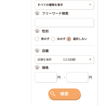
フリーワード検索
性別
男の子
女の子
選択しない
店舗
店舗を選択
（213店舗）
▼
価格
円
円
検索