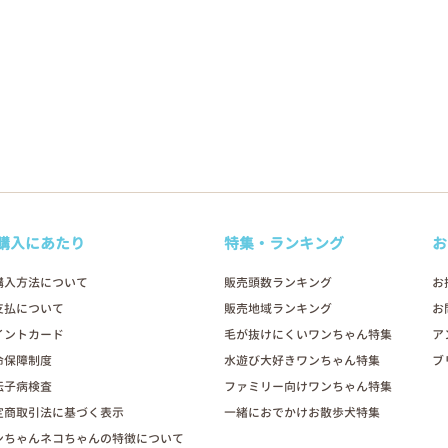
購入にあたり
特集・ランキング
お
購入方法について
販売頭数ランキング
お
支払について
販売地域ランキング
お
イントカード
毛が抜けにくいワンちゃん特集
ア
命保障制度
水遊び大好きワンちゃん特集
ブ
伝子病検査
ファミリー向けワンちゃん特集
定商取引法に基づく表示
一緒におでかけお散歩犬特集
ンちゃんネコちゃんの特徴について