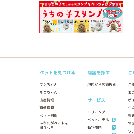
ペットを見つける
店舗を探す
ご
ワンちゃん
地図から店舗検索
ご
ネコちゃん
お
サービス
出産情報
ポ
画像検索
生
トリミング
ペット図鑑
遺
ペットホテル
あなたがペットを
特
飼うなら
動物病院
ワ