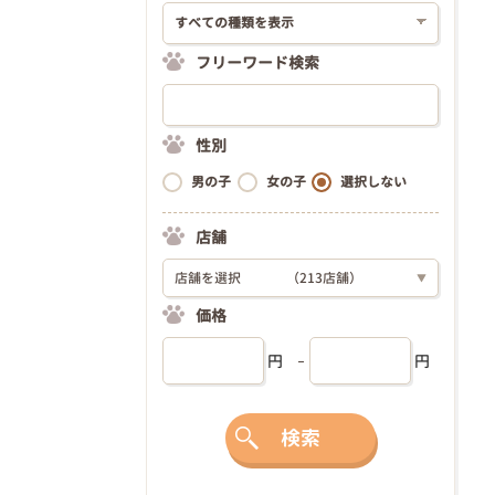
フリーワード検索
性別
男の子
女の子
選択しない
店舗
店舗を選択
（213店舗）
▼
価格
円
円
検索