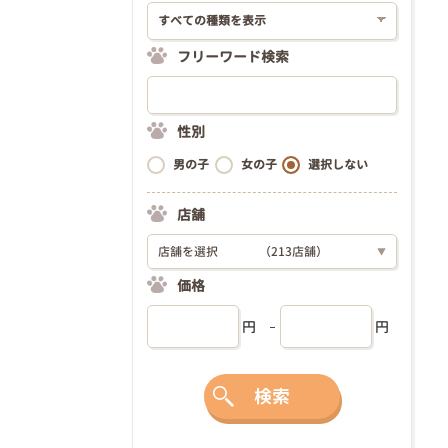
フリーワード検索
性別
男の子
女の子
選択しない
店舗
店舗を選択
（213店舗）
▼
価格
円
円
検索