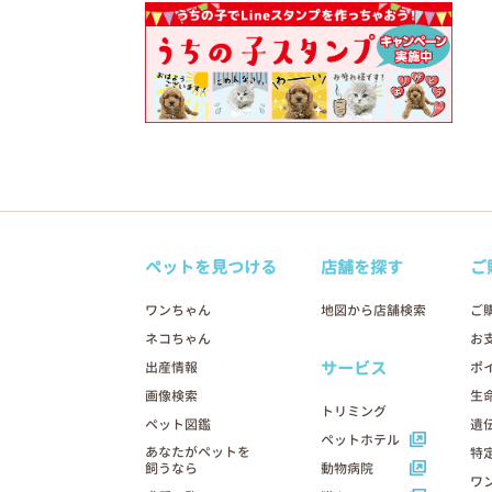
ペットを見つける
店舗を探す
ご
ワンちゃん
地図から店舗検索
ご
ネコちゃん
お
サービス
出産情報
ポ
画像検索
生
トリミング
ペット図鑑
遺
ペットホテル
あなたがペットを
特
飼うなら
動物病院
ワ