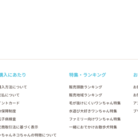
購入にあたり
特集・ランキング
お
購入方法について
販売頭数ランキング
お
支払について
販売地域ランキング
お
イントカード
毛が抜けにくいワンちゃん特集
ア
命保障制度
水遊び大好きワンちゃん特集
ブ
伝子病検査
ファミリー向けワンちゃん特集
定商取引法に基づく表示
一緒におでかけお散歩犬特集
ンちゃんネコちゃんの特徴について