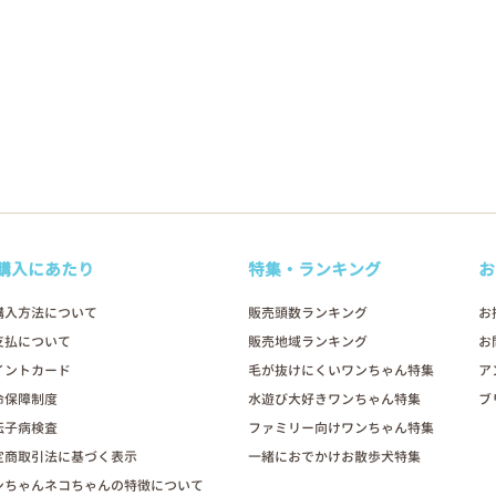
購入にあたり
特集・ランキング
お
購入方法について
販売頭数ランキング
お
支払について
販売地域ランキング
お
イントカード
毛が抜けにくいワンちゃん特集
ア
命保障制度
水遊び大好きワンちゃん特集
ブ
伝子病検査
ファミリー向けワンちゃん特集
定商取引法に基づく表示
一緒におでかけお散歩犬特集
ンちゃんネコちゃんの特徴について