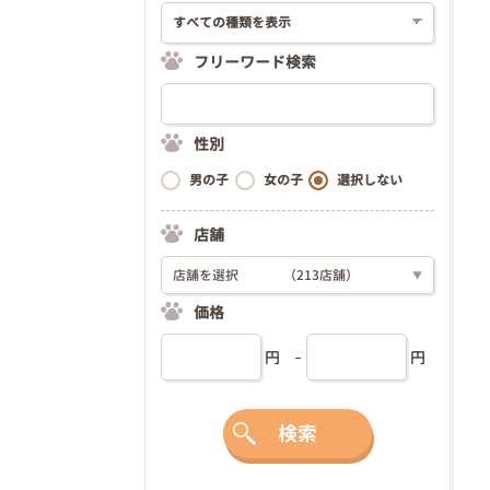
フリーワード検索
性別
男の子
女の子
選択しない
店舗
店舗を選択
（213店舗）
▼
価格
円
円
検索