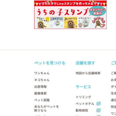
ペットを見つける
店舗を探す
ご
ワンちゃん
地図から店舗検索
ご
ネコちゃん
お
サービス
出産情報
ポ
画像検索
生
トリミング
ペット図鑑
遺
ペットホテル
あなたがペットを
特
飼うなら
動物病院
ワ