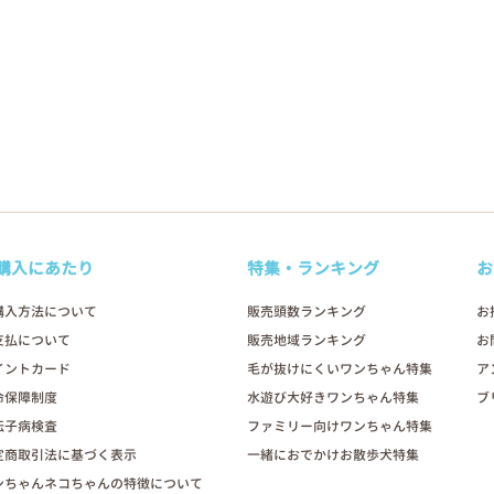
購入にあたり
特集・ランキング
お
購入方法について
販売頭数ランキング
お
支払について
販売地域ランキング
お
イントカード
毛が抜けにくいワンちゃん特集
ア
命保障制度
水遊び大好きワンちゃん特集
ブ
伝子病検査
ファミリー向けワンちゃん特集
定商取引法に基づく表示
一緒におでかけお散歩犬特集
ンちゃんネコちゃんの特徴について