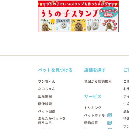
ペットを見つける
店舗を探す
ご
ワンちゃん
地図から店舗検索
ご
ネコちゃん
お
サービス
出産情報
ポ
画像検索
生
トリミング
ペット図鑑
遺
ペットホテル
あなたがペットを
特
飼うなら
動物病院
ワ