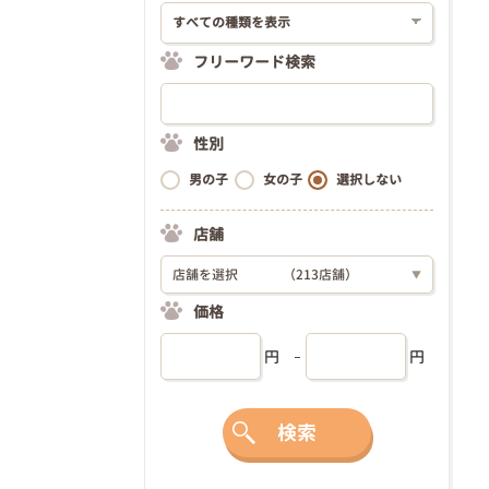
フリーワード検索
性別
男の子
女の子
選択しない
店舗
店舗を選択
（213店舗）
▼
価格
円
円
検索