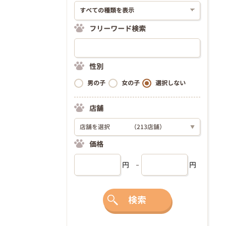
フリーワード検索
性別
男の子
女の子
選択しない
店舗
店舗を選択
（213店舗）
▼
価格
円
円
検索