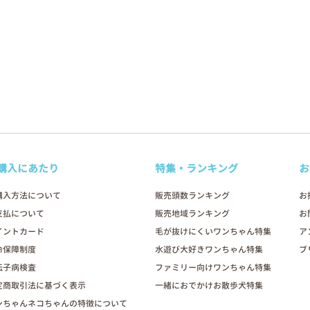
購入にあたり
特集・ランキング
お
購入方法について
販売頭数ランキング
お
支払について
販売地域ランキング
お
イントカード
毛が抜けにくいワンちゃん特集
ア
命保障制度
水遊び大好きワンちゃん特集
ブ
伝子病検査
ファミリー向けワンちゃん特集
定商取引法に基づく表示
一緒におでかけお散歩犬特集
ンちゃんネコちゃんの特徴について