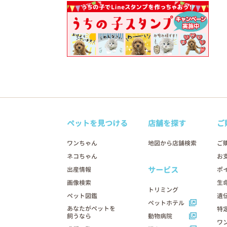
ペットを見つける
店舗を探す
ご
ワンちゃん
地図から店舗検索
ご
ネコちゃん
お
サービス
出産情報
ポ
画像検索
生
トリミング
ペット図鑑
遺
ペットホテル
あなたがペットを
特
飼うなら
動物病院
ワ