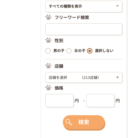
フリーワード検索
性別
男の子
女の子
選択しない
店舗
店舗を選択
（213店舗）
▼
価格
円
円
検索