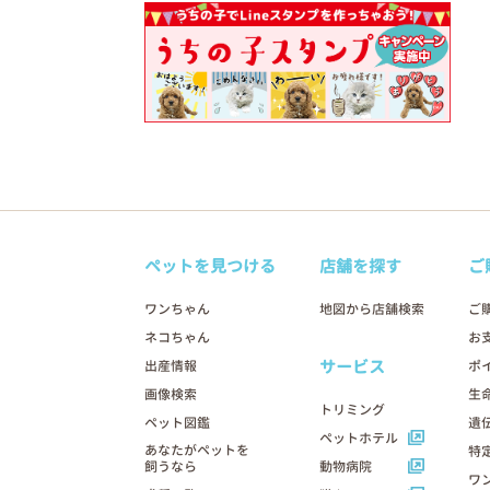
ペットを見つける
店舗を探す
ご
ワンちゃん
地図から店舗検索
ご
ネコちゃん
お
サービス
出産情報
ポ
画像検索
生
トリミング
ペット図鑑
遺
ペットホテル
あなたがペットを
特
飼うなら
動物病院
ワ