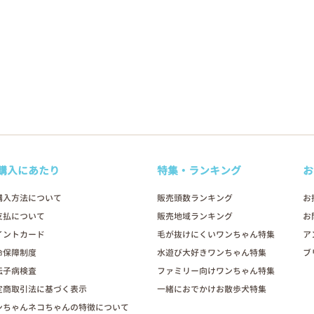
購入にあたり
特集・ランキング
お
購入方法について
販売頭数ランキング
お
支払について
販売地域ランキング
お
イントカード
毛が抜けにくいワンちゃん特集
ア
命保障制度
水遊び大好きワンちゃん特集
ブ
伝子病検査
ファミリー向けワンちゃん特集
定商取引法に基づく表示
一緒におでかけお散歩犬特集
ンちゃんネコちゃんの特徴について