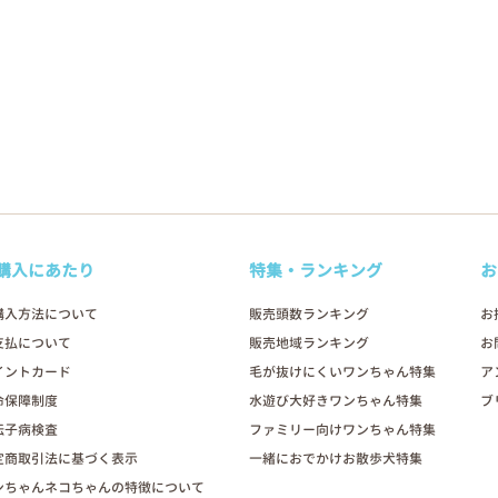
購入にあたり
特集・ランキング
お
購入方法について
販売頭数ランキング
お
支払について
販売地域ランキング
お
イントカード
毛が抜けにくいワンちゃん特集
ア
命保障制度
水遊び大好きワンちゃん特集
ブ
伝子病検査
ファミリー向けワンちゃん特集
定商取引法に基づく表示
一緒におでかけお散歩犬特集
ンちゃんネコちゃんの特徴について