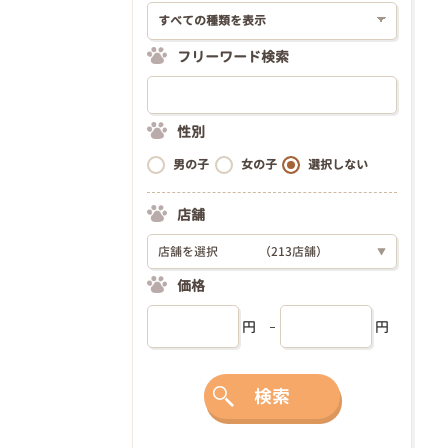
フリーワード検索
性別
男の子
女の子
選択しない
店舗
店舗を選択
（213店舗）
▼
価格
円
円
検索