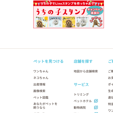
ペットを見つける
店舗を探す
ご
ワンちゃん
地図から店舗検索
ご
ネコちゃん
お
サービス
出産情報
ポ
画像検索
生
トリミング
ペット図鑑
遺
ペットホテル
あなたがペットを
特
飼うなら
動物病院
ワ