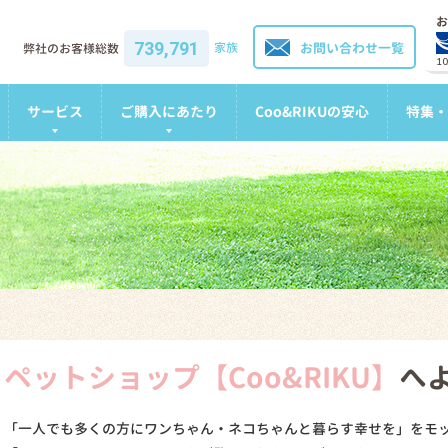
お
739,791
家族
お問い合わせ一覧
弊社のお客様総数
1
サービス
ご購入にあたり
Coo&RIKUの安心
特集・
ペットショップ【Coo&RIKU】
へ
「一人でも多くの方にワンちゃん・ネコちゃんと暮らす幸せを」をモ