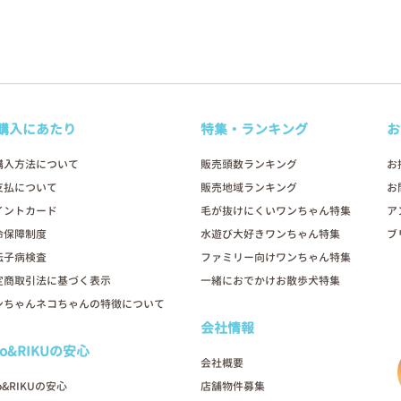
購入にあたり
特集・ランキング
お
購入方法について
販売頭数ランキング
お
支払について
販売地域ランキング
お
イントカード
毛が抜けにくいワンちゃん特集
ア
命保障制度
水遊び大好きワンちゃん特集
ブ
伝子病検査
ファミリー向けワンちゃん特集
定商取引法に基づく表示
一緒におでかけお散歩犬特集
ンちゃんネコちゃんの特徴について
会社情報
oo&RIKUの安心
会社概要
o&RIKUの安心
店舗物件募集