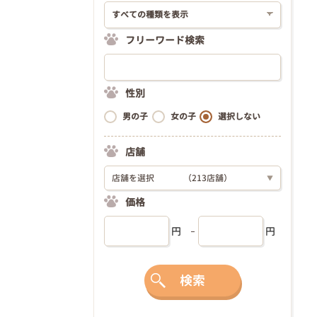
フリーワード検索
性別
男の子
女の子
選択しない
店舗
店舗を選択
（213店舗）
▼
価格
円
円
検索