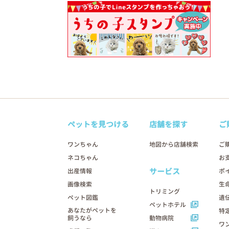
ペットを見つける
店舗を探す
ご
ワンちゃん
地図から店舗検索
ご
ネコちゃん
お
サービス
出産情報
ポ
画像検索
生
トリミング
ペット図鑑
遺
ペットホテル
あなたがペットを
特
飼うなら
動物病院
ワ