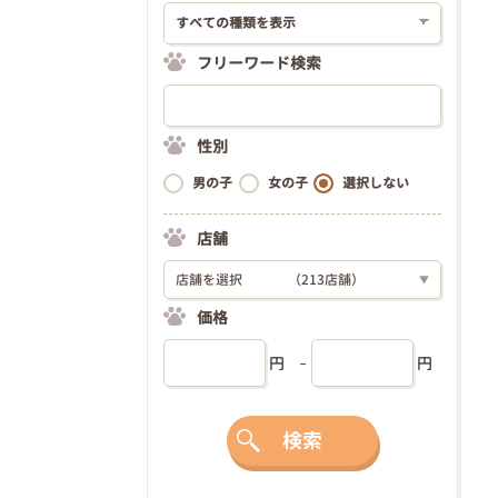
フリーワード検索
性別
男の子
女の子
選択しない
店舗
店舗を選択
（213店舗）
▼
価格
円
円
検索