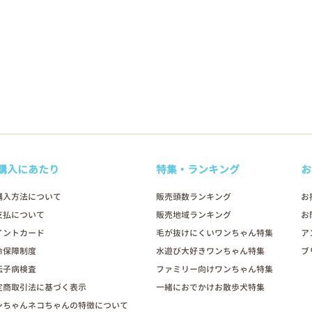
購入にあたり
特集・ランキング
お
購入方法について
販売頭数ランキング
お
支払について
販売地域ランキング
お
イントカード
毛が抜けにくいワンちゃん特集
ア
命保障制度
水遊び大好きワンちゃん特集
ブ
伝子病検査
ファミリー向けワンちゃん特集
定商取引法に基づく表示
一緒におでかけお散歩犬特集
ンちゃんネコちゃんの特徴について