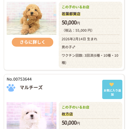
この子のいるお店
若葉都賀店
50,000
円
（税込：55,000 円）
2026年2月14日 生まれ
さらに詳しく
男の子♂
ワクチン回数: 3回済(6種・10種・10
種)
No.00753644
マルチーズ
お気に入り追
加
この子のいるお店
枚方店
50,000
円