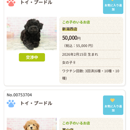
トイ・プードル
お気に入り追
加
この子のいるお店
新潟西店
50,000
円
（税込：55,000 円）
2026年2月15日 生まれ
交渉中
女の子♀
ワクチン回数: 3回済(6種・10種・10
種)
No.00753704
トイ・プードル
お気に入り追
加
この子のいるお店