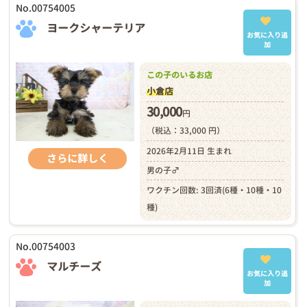
No.00754005
ヨークシャーテリア
お気に入り追
加
この子のいるお店
小倉店
30,000
円
（税込：33,000 円）
2026年2月11日 生まれ
さらに詳しく
男の子♂
ワクチン回数: 3回済(6種・10種・10
種)
No.00754003
マルチーズ
お気に入り追
加