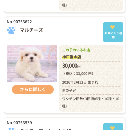
種)
No.00753622
マルチーズ
お気に入り追
加
この子のいるお店
神戸垂水店
30,000
円
（税込：33,000 円）
2026年2月12日 生まれ
さらに詳しく
男の子♂
ワクチン回数: 3回済(6種・10種・10
種)
No.00753539