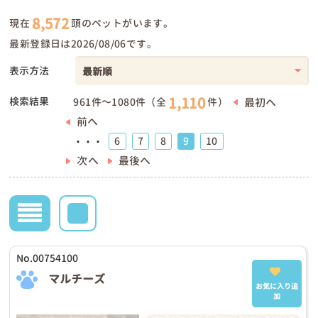
8,572
現在
頭のペットがいます。
最新登録日は2026/08/06です。
表示方法
1,110
検索結果
最初へ
961件～1080件（全
件）
前へ
6
7
8
9
10
・・・
次へ
最後へ
No.00754100
マルチーズ
お気に入り追
加