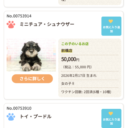
No.00753914
ミニチュア・シュナウザー
お気に入り追
加
この子のいるお店
前橋店
50,000
円
（税込：55,000 円）
2026年2月17日 生まれ
さらに詳しく
女の子♀
ワクチン回数: 2回済(6種・10種)
No.00753910
トイ・プードル
お気に入り追
加