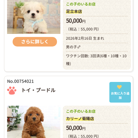
この子のいるお店
足立本店
50,000
円
（税込：55,000 円）
2026年2月16日 生まれ
さらに詳しく
男の子♂
ワクチン回数: 3回済(6種・10種・10
種)
No.00754021
トイ・プードル
お気に入り追
加
この子のいるお店
カリーノ菊陽店
50,000
円
（税込：55,000 円）