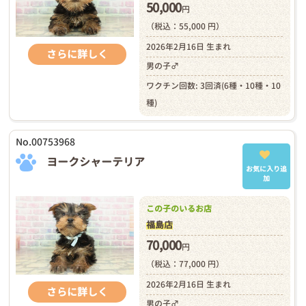
50,000
円
（税込：55,000 円）
2026年2月16日 生まれ
さらに詳しく
男の子♂
ワクチン回数: 3回済(6種・10種・10
種)
No.00753968
ヨークシャーテリア
お気に入り追
加
この子のいるお店
福島店
70,000
円
（税込：77,000 円）
2026年2月16日 生まれ
さらに詳しく
男の子♂