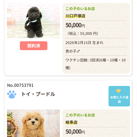
この子のいるお店
川口戸塚店
50,000
円
（税込：55,000 円）
2026年2月15日 生まれ
契約済
男の子♂
ワクチン回数: 3回済(6種・10種・10
種)
No.00753791
トイ・プードル
お気に入り追
加
この子のいるお店
岐阜店
50,000
円