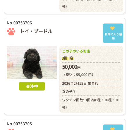
種)
No.00753706
トイ・プードル
お気に入り追
加
この子のいるお店
旭川店
50,000
円
（税込：55,000 円）
2026年2月15日 生まれ
交渉中
女の子♀
ワクチン回数: 3回済(6種・10種・10
種)
No.00753705