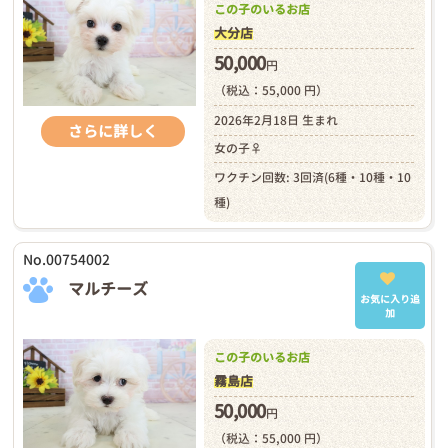
この子のいるお店
大分店
50,000
円
（税込：55,000 円）
2026年2月18日 生まれ
さらに詳しく
女の子♀
ワクチン回数: 3回済(6種・10種・10
種)
No.00754002
マルチーズ
お気に入り追
加
この子のいるお店
霧島店
50,000
円
（税込：55,000 円）