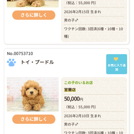
（税込：55,000 円）
2026年2月15日 生まれ
さらに詳しく
男の子♂
ワクチン回数: 3回済(6種・10種・10
種)
No.00753710
トイ・プードル
お気に入り追
加
この子のいるお店
室蘭店
50,000
円
（税込：55,000 円）
2026年2月10日 生まれ
さらに詳しく
男の子♂
ワクチン回数: 3回済(6種・10種・10