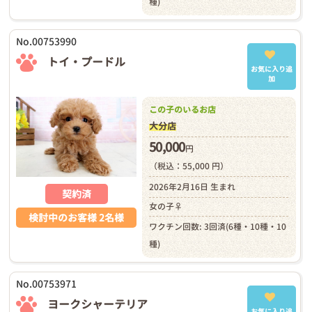
種)
No.00753990
トイ・プードル
お気に入り追
加
この子のいるお店
大分店
50,000
円
（税込：55,000 円）
2026年2月16日 生まれ
契約済
女の子♀
検討中のお客様 2名様
ワクチン回数: 3回済(6種・10種・10
種)
No.00753971
ヨークシャーテリア
お気に入り追