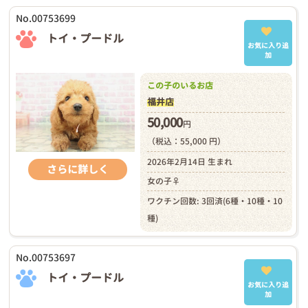
No.00753699
トイ・プードル
お気に入り追
加
この子のいるお店
福井店
50,000
円
（税込：55,000 円）
2026年2月14日 生まれ
さらに詳しく
女の子♀
ワクチン回数: 3回済(6種・10種・10
種)
No.00753697
トイ・プードル
お気に入り追
加