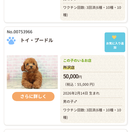
ワクチン回数: 3回済(6種・10種・10
種)
No.00753966
トイ・プードル
お気に入り追
加
この子のいるお店
所沢店
50,000
円
（税込：55,000 円）
2026年2月14日 生まれ
さらに詳しく
男の子♂
ワクチン回数: 3回済(6種・10種・10
種)