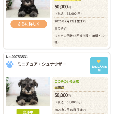
50,000
円
（税込：55,000 円）
2026年2月12日 生まれ
さらに詳しく
男の子♂
ワクチン回数: 3回済(6種・10種・10
種)
No.00753531
ミニチュア・シュナウザー
お気に入り追
加
この子のいるお店
出雲店
50,000
円
（税込：55,000 円）
2026年2月15日 生まれ
交渉中