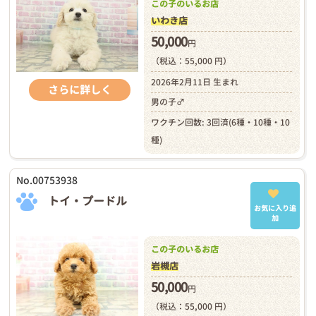
この子のいるお店
いわき店
50,000
円
（税込：55,000 円）
2026年2月11日 生まれ
さらに詳しく
男の子♂
ワクチン回数: 3回済(6種・10種・10
種)
No.00753938
トイ・プードル
お気に入り追
加
この子のいるお店
岩槻店
50,000
円
（税込：55,000 円）