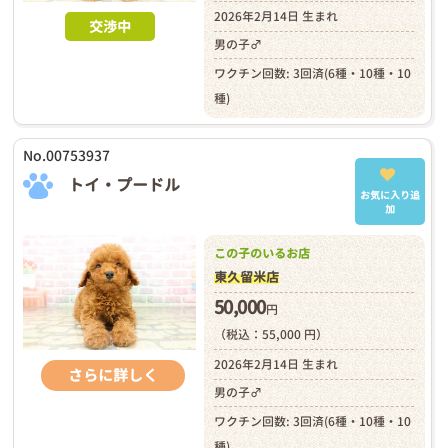
2026年2月14日 生まれ
交渉中
男の子♂
ワクチン回数: 3回済(6種・10種・10
種)
No.00753937
トイ・プードル
お気に入り追
加
この子のいるお店
東久留米店
50,000
円
（税込：55,000 円）
2026年2月14日 生まれ
さらに詳しく
男の子♂
ワクチン回数: 3回済(6種・10種・10
種)