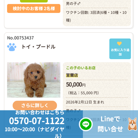
男の子♂
検討中のお客様 2名様
ワクチン回数: 3回済(6種・10種・10
種)
No.00753437
トイ・プードル
お気に入り追
加
この子のいるお店
室蘭店
50,000
円
（税込：55,000 円）
2026年2月12日 生まれ
さらに詳しく
男の子♂
お問い合わせはこちら
Lineで
0570-07-1122
ワクチン回数: 3回済(6種・10種・10
問い合せ
種)
10:00～20:00（ナビダイヤ
ル）