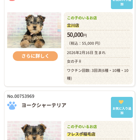
加
この子のいるお店
立川店
50,000
円
（税込：55,000 円）
2026年2月16日 生まれ
さらに詳しく
女の子♀
ワクチン回数: 3回済(6種・10種・10
種)
No.00753969
ヨークシャーテリア
お気に入り追
加
この子のいるお店
フレスポ稲毛店