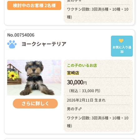
女の子♀
検討中のお客様 2名様
ワクチン回数: 3回済(6種・10種・10
種)
No.00754006
ヨークシャーテリア
お気に入り追
加
この子のいるお店
宮崎店
30,000
円
（税込：33,000 円）
2026年2月11日 生まれ
さらに詳しく
男の子♂
ワクチン回数: 3回済(6種・10種・10
種)