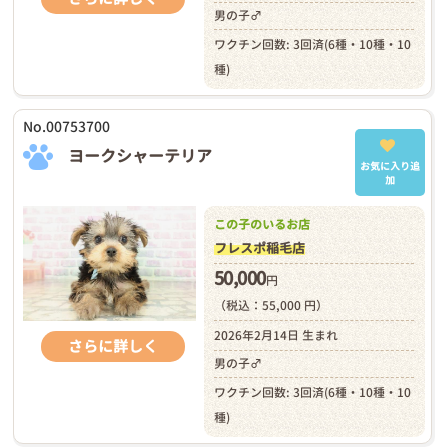
男の子♂
ワクチン回数: 3回済(6種・10種・10
種)
No.00753700
ヨークシャーテリア
お気に入り追
加
この子のいるお店
フレスポ稲毛店
50,000
円
（税込：55,000 円）
2026年2月14日 生まれ
さらに詳しく
男の子♂
ワクチン回数: 3回済(6種・10種・10
種)