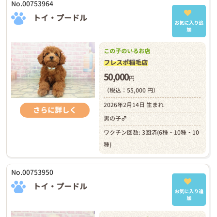
No.00753964
トイ・プードル
お気に入り追
加
この子のいるお店
フレスポ稲毛店
50,000
円
（税込：55,000 円）
2026年2月14日 生まれ
さらに詳しく
男の子♂
ワクチン回数: 3回済(6種・10種・10
種)
No.00753950
トイ・プードル
お気に入り追
加