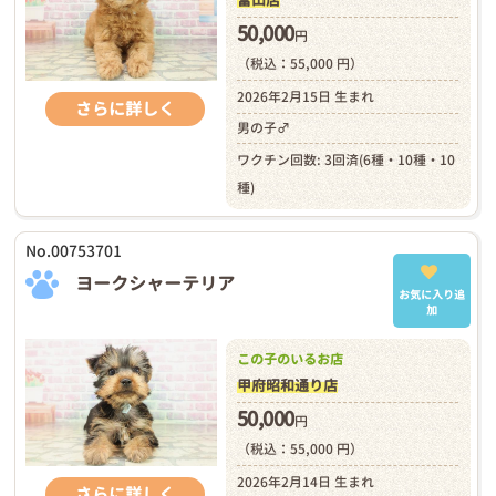
富山店
50,000
円
（税込：55,000 円）
2026年2月15日 生まれ
さらに詳しく
男の子♂
ワクチン回数: 3回済(6種・10種・10
種)
No.00753701
ヨークシャーテリア
お気に入り追
加
この子のいるお店
甲府昭和通り店
50,000
円
（税込：55,000 円）
2026年2月14日 生まれ
さらに詳しく