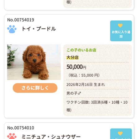
種)
No.00754019
トイ・プードル
お気に入り追
加
この子のいるお店
大分店
50,000
円
（税込：55,000 円）
2026年2月16日 生まれ
さらに詳しく
男の子♂
ワクチン回数: 3回済(6種・10種・10
種)
No.00754010
ミニチュア・シュナウザー