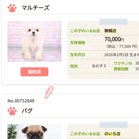
マルチーズ
舞鶴店
この子のいるお店
70,000
円
生体価格
（税込：77,000 円
生年月日
2026年2月5日 生ま
3
ワクチンの
女の子♀
性別
1
摂取回数
契約済
No.00752848
パグ
のいち店
この子のいるお店