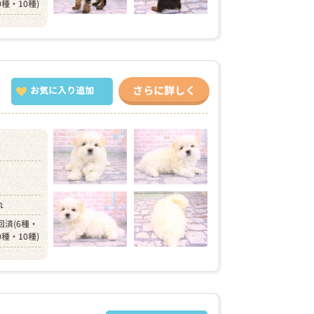
0種・10種)
さらに詳しく
お気に入り追加
）
れ
回済(6種・
0種・10種)