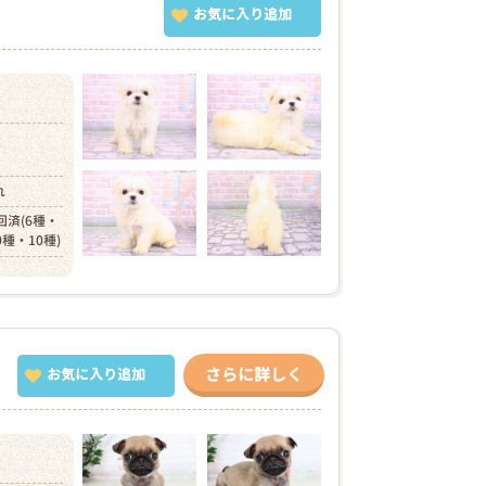
お気に入り追加
）
れ
回済(6種・
0種・10種)
さらに詳しく
お気に入り追加