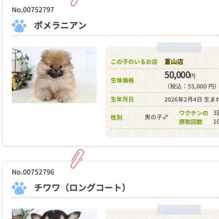
No.00752797
ポメラニアン
富山店
この子のいるお店
50,000
円
生体価格
（税込：55,000 円
生年月日
2026年2月4日 生ま
3
ワクチンの
男の子♂
性別
1
摂取回数
No.00752796
チワワ（ロングコート）