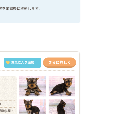
容を確認後に移動します。
さらに詳しく
お気に入り追加
円）
れ
回済(6種・