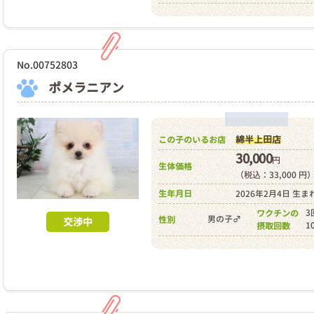
No.00752803
ポメラニアン
綿半上田店
この子のいるお店
30,000
円
生体価格
（税込：33,000 円
生年月日
2026年2月4日 生ま
3
ワクチンの
男の子♂
性別
交渉中
1
摂取回数