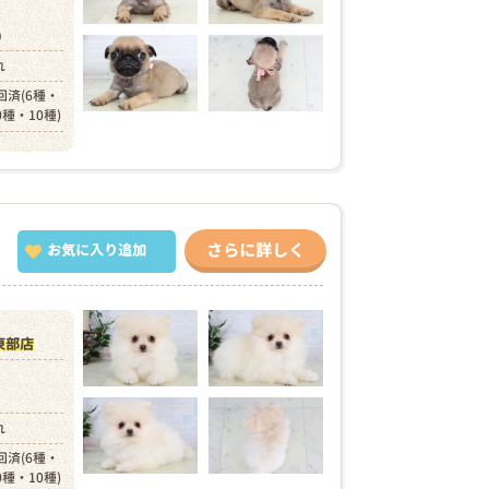
円）
れ
回済(6種・
0種・10種)
さらに詳しく
お気に入り追加
東部店
）
れ
回済(6種・
0種・10種)