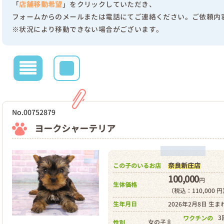
「
店舗移動希望
」をクリックしていただき、
フォームからのメールまたは電話にてご連絡ください。ご依頼内
※状況により移動できない場合がございます。
No.00752879
ヨークシャーテリア
奈良新庄店
この子のいるお店
100,000
円
生体価格
（税込：110,000 
生年月日
2026年2月8日 生ま
3
ワクチンの
女の子♀
性別