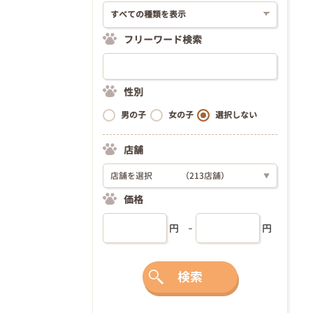
フリーワード検索
性別
男の子
女の子
選択しない
店舗
店舗を選択
（213店舗）
▼
価格
円
円
検索