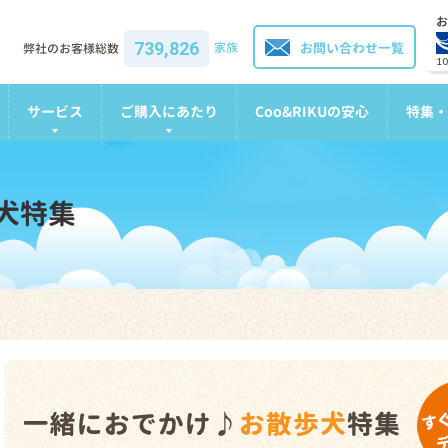
お
739,826
家族
お問い合わせ一覧
弊社のお客様総数
1
サービス
ご購入にあたり
Coo&RIKUの安心
特集・
犬特集