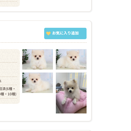
お気に入り追加
）
れ
回済(6種・
0種・10種)