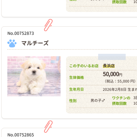
1
摂取回数
No.00752873
マルチーズ
長浜店
この子のいるお店
50,000
円
生体価格
（税込：55,000 円
生年月日
2026年2月8日 生ま
3
ワクチンの
男の子♂
性別
1
摂取回数
No.00752865