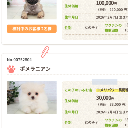
100,000
円
生体価格
（税込：110,000 
生年月日
2026年2月7日 生ま
3
ワクチンの
女の子♀
性別
検討中のお客様 2名様
1
摂取回数
No.00752804
ポメラニアン
コメリパワー長野
この子のいるお店
30,000
円
生体価格
（税込：33,000 円
生年月日
2026年2月4日 生ま
3
ワクチンの
女の子♀
性別
1
摂取回数