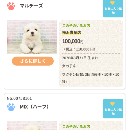
マルチーズ
お気に入り追
加
この子のいるお店
横浜青葉店
100,000
円
（税込：110,000 円）
2026年3月31日 生まれ
さらに詳しく
女の子♀
ワクチン回数: 3回済(6種・10種・10
種)
No.00758161
MIX（ハーフ）
お気に入り追
加
この子のいるお店