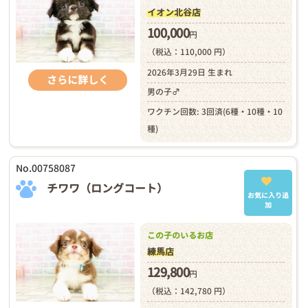
イオン北谷店
100,000
円
（税込：110,000 円）
2026年3月29日 生まれ
さらに詳しく
男の子♂
ワクチン回数: 3回済(6種・10種・10
種)
No.00758087
チワワ（ロングコート）
お気に入り追
加
この子のいるお店
練馬店
129,800
円
（税込：142,780 円）