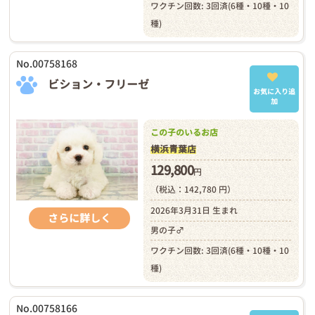
ワクチン回数: 3回済(6種・10種・10
種)
No.00758168
ビション・フリーゼ
お気に入り追
加
この子のいるお店
横浜青葉店
129,800
円
（税込：142,780 円）
2026年3月31日 生まれ
さらに詳しく
男の子♂
ワクチン回数: 3回済(6種・10種・10
種)
No.00758166