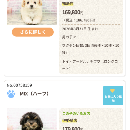
福島店
169,800
円
（税込：186,780 円）
2026年3月31日 生まれ
さらに詳しく
男の子♂
ワクチン回数: 3回済(6種・10種・10
種)
トイ・プードル、チワワ（ロングコ
ート）
No.00758159
MIX（ハーフ）
お気に入り追
加
この子のいるお店
伊勢崎店
179,800
円