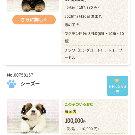
（税込：197,780 円）
2026年3月30日 生まれ
さらに詳しく
男の子♂
ワクチン回数: 3回済(6種・10種・10
種)
チワワ（ロングコート）、トイ・プ
ードル
No.00758157
シーズー
お気に入り追
加
この子のいるお店
藤岡店
100,000
円
（税込：110,000 円）