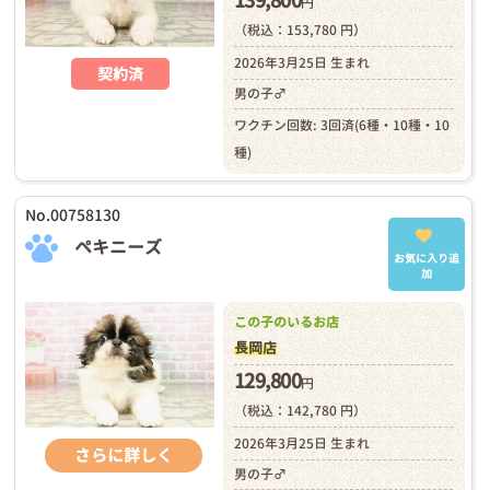
139,800
円
（税込：153,780 円）
2026年3月25日 生まれ
契約済
男の子♂
ワクチン回数: 3回済(6種・10種・10
種)
No.00758130
ペキニーズ
お気に入り追
加
この子のいるお店
長岡店
129,800
円
（税込：142,780 円）
2026年3月25日 生まれ
さらに詳しく
男の子♂