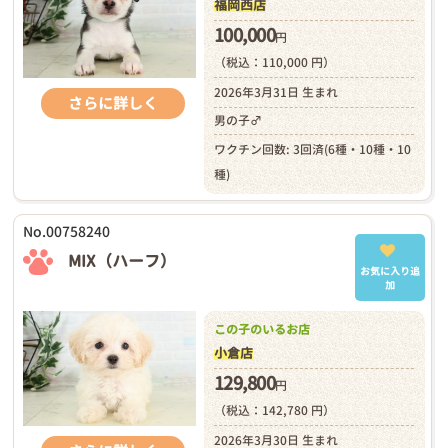
福岡西店
100,000
円
（税込：110,000 円）
2026年3月31日 生まれ
さらに詳しく
男の子♂
ワクチン回数: 3回済(6種・10種・10
種)
No.00758240
MIX（ハーフ）
お気に入り追
加
この子のいるお店
小倉店
129,800
円
（税込：142,780 円）
2026年3月30日 生まれ