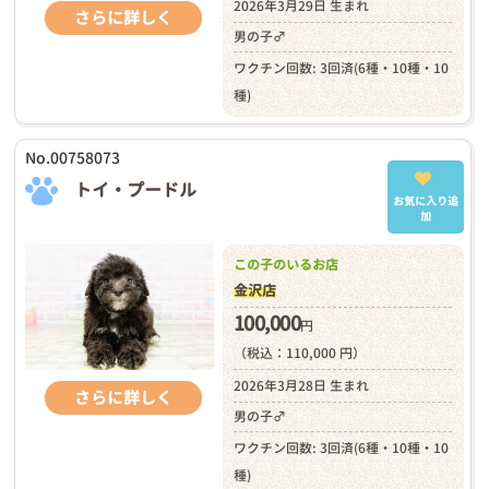
2026年3月29日 生まれ
さらに詳しく
男の子♂
ワクチン回数: 3回済(6種・10種・10
種)
No.00758073
トイ・プードル
お気に入り追
加
この子のいるお店
金沢店
100,000
円
（税込：110,000 円）
2026年3月28日 生まれ
さらに詳しく
男の子♂
ワクチン回数: 3回済(6種・10種・10
種)