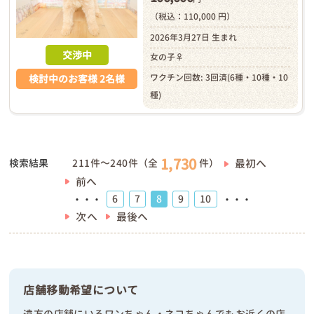
（税込：110,000 円）
2026年3月27日 生まれ
交渉中
女の子♀
ワクチン回数: 3回済(6種・10種・10
検討中のお客様 2名様
種)
1,730
最初へ
検索結果
211件～240件（全
件）
前へ
6
7
8
9
10
・・・
・・・
次へ
最後へ
店舗移動希望について
遠方の店舗にいるワンちゃん・ネコちゃんでもお近くの店