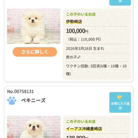
加
この子のいるお店
伊勢崎店
100,000
円
（税込：110,000 円）
2026年3月28日 生まれ
さらに詳しく
男の子♂
ワクチン回数: 3回済(6種・10種・10
種)
No.00758131
ペキニーズ
お気に入り追
加
この子のいるお店
イーアス沖縄豊崎店