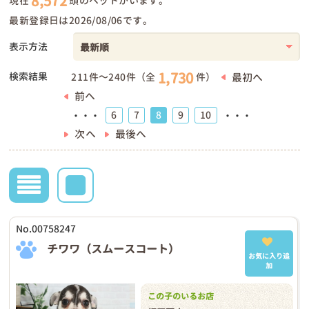
8,572
現在
頭のペットがいます。
最新登録日は2026/08/06です。
表示方法
1,730
検索結果
最初へ
211件～240件（全
件）
前へ
6
7
8
9
10
・・・
・・・
次へ
最後へ
No.00758247
チワワ（スムースコート）
お気に入り追
加
この子のいるお店