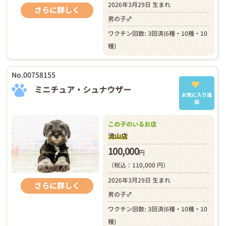
2026年3月29日 生まれ
さらに詳しく
男の子♂
ワクチン回数: 3回済(6種・10種・10
種)
No.00758155
ミニチュア・シュナウザー
お気に入り追
加
この子のいるお店
流山店
100,000
円
（税込：110,000 円）
2026年3月29日 生まれ
さらに詳しく
男の子♂
ワクチン回数: 3回済(6種・10種・10
種)