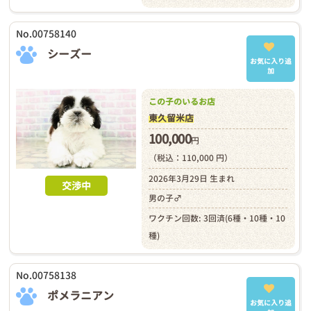
No.00758140
シーズー
お気に入り追
加
この子のいるお店
東久留米店
100,000
円
（税込：110,000 円）
2026年3月29日 生まれ
交渉中
男の子♂
ワクチン回数: 3回済(6種・10種・10
種)
No.00758138
ポメラニアン
お気に入り追