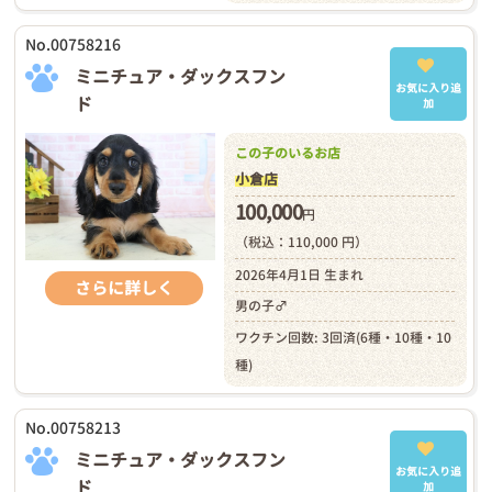
No.00758216
ミニチュア・ダックスフン
お気に入り追
ド
加
この子のいるお店
小倉店
100,000
円
（税込：110,000 円）
2026年4月1日 生まれ
さらに詳しく
男の子♂
ワクチン回数: 3回済(6種・10種・10
種)
No.00758213
ミニチュア・ダックスフン
お気に入り追
ド
加