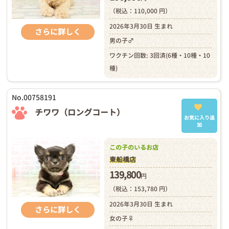
（税込：110,000 円）
2026年3月30日 生まれ
さらに詳しく
男の子♂
ワクチン回数: 3回済(6種・10種・10
種)
No.00758191
チワワ（ロングコート）
お気に入り追
加
この子のいるお店
東船橋店
139,800
円
（税込：153,780 円）
2026年3月30日 生まれ
さらに詳しく
女の子♀