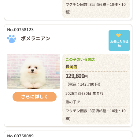
ワクチン回数: 3回済(6種・10種・10
種)
No.00758123
ポメラニアン
お気に入り追
加
この子のいるお店
長岡店
129,800
円
（税込：142,780 円）
2026年3月30日 生まれ
さらに詳しく
男の子♂
ワクチン回数: 3回済(6種・10種・10
種)
No.00758089