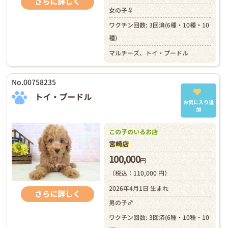
さらに詳しく
女の子♀
ワクチン回数: 3回済(6種・10種・10
種)
マルチーズ、トイ・プードル
No.00758235
トイ・プードル
お気に入り追
加
この子のいるお店
宮崎店
100,000
円
（税込：110,000 円）
2026年4月1日 生まれ
さらに詳しく
男の子♂
ワクチン回数: 3回済(6種・10種・10