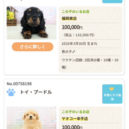
この子のいるお店
福岡東店
100,000
円
（税込：110,000 円）
2026年3月30日 生まれ
さらに詳しく
男の子♂
ワクチン回数: 3回済(6種・10種・10
種)
No.00758198
トイ・プードル
お気に入り追
加
この子のいるお店
ヤオコー幸手店
100,000
円