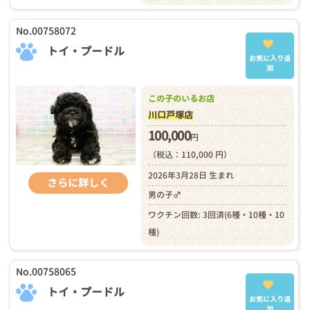
No.00758072
トイ・プードル
お気に入り追
加
この子のいるお店
川口戸塚店
100,000
円
（税込：110,000 円）
2026年3月28日 生まれ
さらに詳しく
男の子♂
ワクチン回数: 3回済(6種・10種・10
種)
No.00758065
トイ・プードル
お気に入り追
加