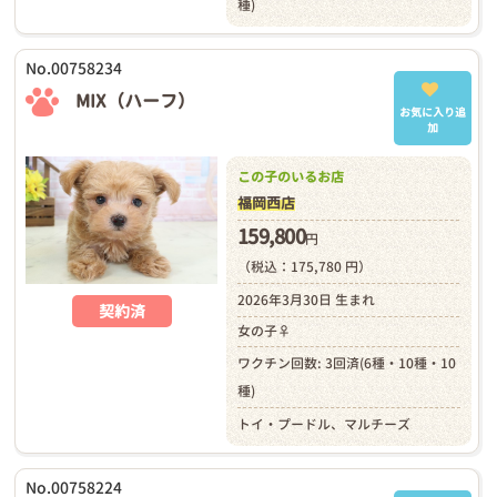
種)
No.00758234
MIX（ハーフ）
お気に入り追
加
この子のいるお店
福岡西店
159,800
円
（税込：175,780 円）
2026年3月30日 生まれ
契約済
女の子♀
ワクチン回数: 3回済(6種・10種・10
種)
トイ・プードル、マルチーズ
No.00758224