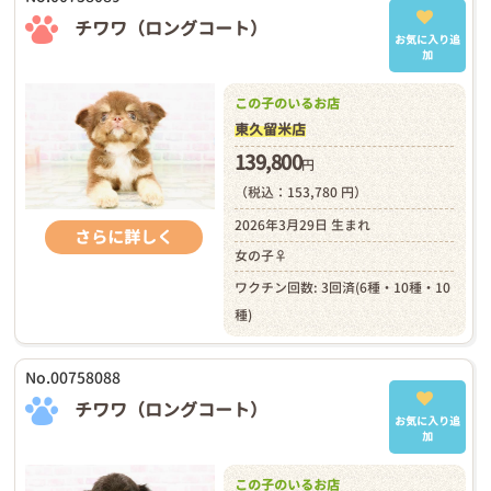
チワワ（ロングコート）
お気に入り追
加
この子のいるお店
東久留米店
139,800
円
（税込：153,780 円）
2026年3月29日 生まれ
さらに詳しく
女の子♀
ワクチン回数: 3回済(6種・10種・10
種)
No.00758088
チワワ（ロングコート）
お気に入り追
加
この子のいるお店