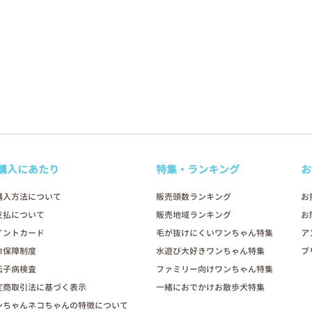
購入にあたり
特集・ランキング
お
購入方法について
販売頭数ランキング
お
支払について
販売地域ランキング
お
イントカード
毛が抜けにくいワンちゃん特集
ア
命保障制度
水遊び大好きワンちゃん特集
ブ
伝子病検査
ファミリー向けワンちゃん特集
定商取引法に基づく表示
一緒におでかけお散歩犬特集
ンちゃんネコちゃんの特徴について