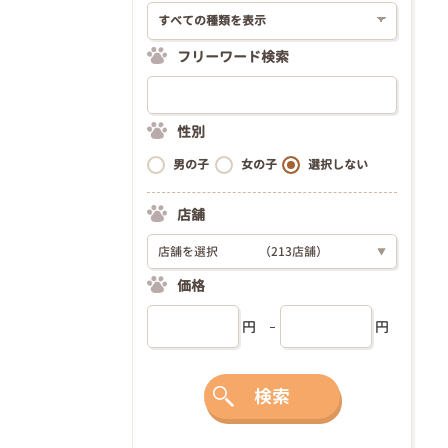
フリーワード検索
性別
男の子
女の子
選択しない
店舗
店舗を選択
（213店舗）
▼
価格
円
円
検索