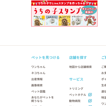
ペットを見つける
店舗を探す
ご
ワンちゃん
地図から店舗検索
ご
ネコちゃん
お
サービス
出産情報
ポ
画像検索
生
トリミング
ペット図鑑
遺
ペットホテル
あなたがペットを
特
飼うなら
動物病院
ワ