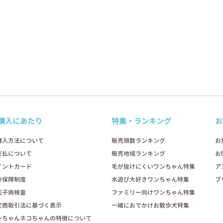
購入にあたり
特集・ランキング
お
購入方法について
販売頭数ランキング
お
支払について
販売地域ランキング
お
イントカード
毛が抜けにくいワンちゃん特集
ア
命保障制度
水遊び大好きワンちゃん特集
ブ
伝子病検査
ファミリー向けワンちゃん特集
定商取引法に基づく表示
一緒におでかけお散歩犬特集
ンちゃんネコちゃんの特徴について