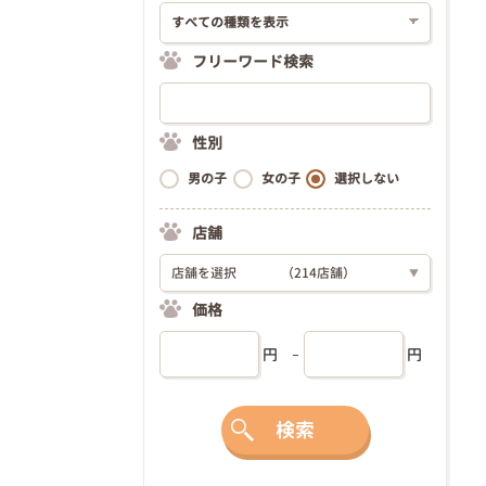
フリーワード検索
性別
男の子
女の子
選択しない
店舗
店舗を選択
（214店舗）
▼
価格
円
円
検索