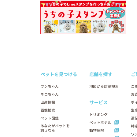
ペットを見つける
店舗を探す
ご
ワンちゃん
地図から店舗検索
ご
ネコちゃん
お
サービス
出産情報
ポ
画像検索
生
トリミング
ペット図鑑
遺
ペットホテル
あなたがペットを
特
飼うなら
動物病院
ワ