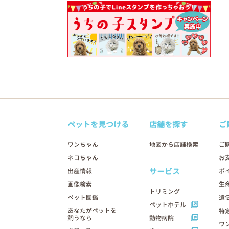
ペットを見つける
店舗を探す
ご
ワンちゃん
地図から店舗検索
ご
ネコちゃん
お
サービス
出産情報
ポ
画像検索
生
トリミング
ペット図鑑
遺
ペットホテル
あなたがペットを
特
飼うなら
動物病院
ワ