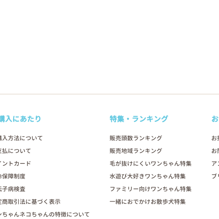
購入にあたり
特集・ランキング
お
購入方法について
販売頭数ランキング
お
支払について
販売地域ランキング
お
イントカード
毛が抜けにくいワンちゃん特集
ア
命保障制度
水遊び大好きワンちゃん特集
ブ
伝子病検査
ファミリー向けワンちゃん特集
定商取引法に基づく表示
一緒におでかけお散歩犬特集
ンちゃんネコちゃんの特徴について