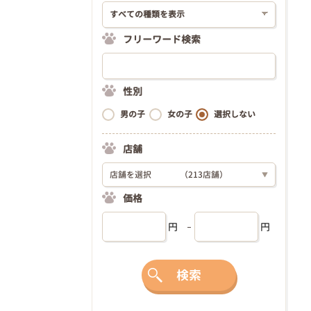
フリーワード検索
性別
男の子
女の子
選択しない
店舗
店舗を選択
（213店舗）
▼
価格
円
円
検索