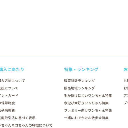
購入にあたり
特集・ランキング
お
購入方法について
販売頭数ランキング
お
支払について
販売地域ランキング
お
イントカード
毛が抜けにくいワンちゃん特集
ア
命保障制度
水遊び大好きワンちゃん特集
ブ
伝子病検査
ファミリー向けワンちゃん特集
定商取引法に基づく表示
一緒におでかけお散歩犬特集
ンちゃんネコちゃんの特徴について