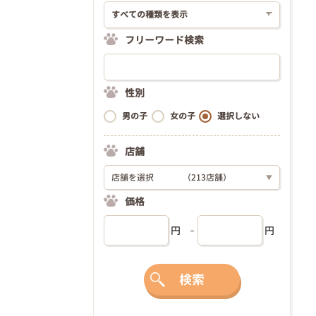
フリーワード検索
性別
男の子
女の子
選択しない
店舗
店舗を選択
（213店舗）
▼
価格
円
円
検索