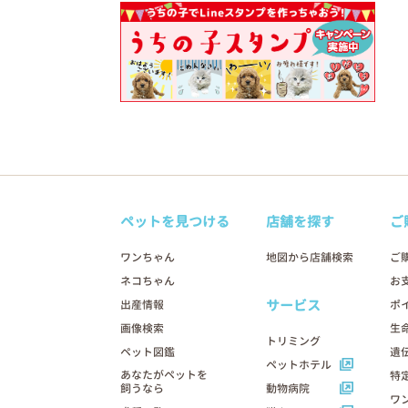
ペットを見つける
店舗を探す
ご
ワンちゃん
地図から店舗検索
ご
ネコちゃん
お
サービス
出産情報
ポ
画像検索
生
トリミング
ペット図鑑
遺
ペットホテル
あなたがペットを
特
飼うなら
動物病院
ワ