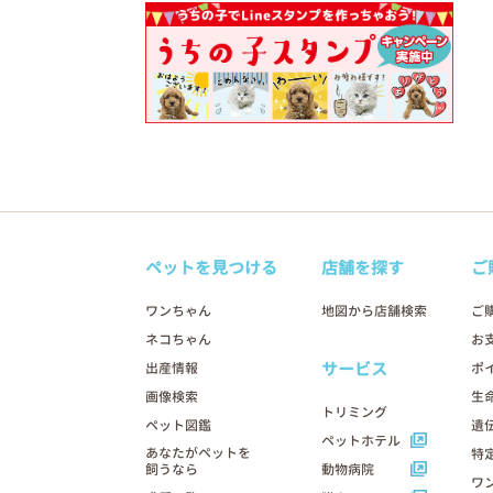
ペットを見つける
店舗を探す
ご
ワンちゃん
地図から店舗検索
ご
ネコちゃん
お
サービス
出産情報
ポ
画像検索
生
トリミング
ペット図鑑
遺
ペットホテル
あなたがペットを
特
飼うなら
動物病院
ワ