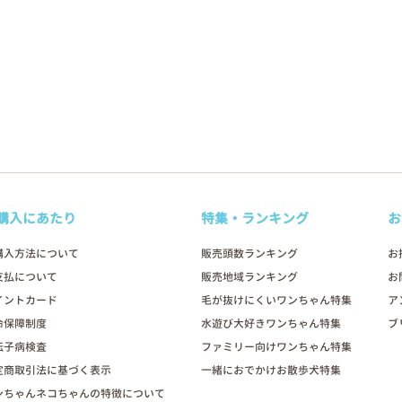
購入にあたり
特集・ランキング
お
購入方法について
販売頭数ランキング
お
支払について
販売地域ランキング
お
イントカード
毛が抜けにくいワンちゃん特集
ア
命保障制度
水遊び大好きワンちゃん特集
ブ
伝子病検査
ファミリー向けワンちゃん特集
定商取引法に基づく表示
一緒におでかけお散歩犬特集
ンちゃんネコちゃんの特徴について