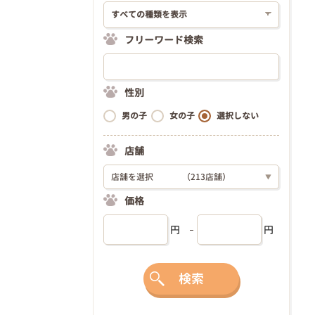
フリーワード検索
性別
男の子
女の子
選択しない
店舗
店舗を選択
（213店舗）
▼
価格
円
円
検索