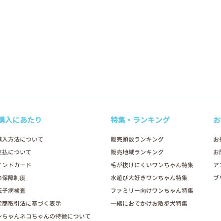
購入にあたり
特集・ランキング
お
購入方法について
販売頭数ランキング
お
支払について
販売地域ランキング
お
イントカード
毛が抜けにくいワンちゃん特集
ア
命保障制度
水遊び大好きワンちゃん特集
ブ
伝子病検査
ファミリー向けワンちゃん特集
定商取引法に基づく表示
一緒におでかけお散歩犬特集
ンちゃんネコちゃんの特徴について