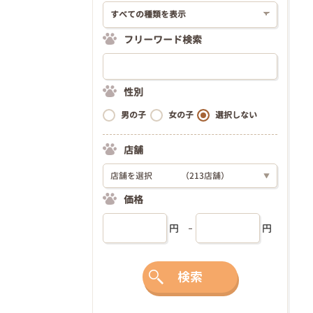
フリーワード検索
性別
男の子
女の子
選択しない
店舗
店舗を選択
（213店舗）
▼
価格
円
円
検索