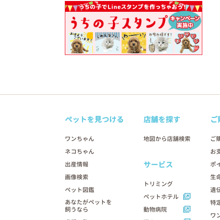
ペットを見つける
店舗を探す
ご
ワンちゃん
地図から店舗検索
ご
ネコちゃん
お
サービス
出産情報
ポ
画像検索
生
トリミング
ペット図鑑
遺
ペットホテル
あなたがペットを
特
飼うなら
動物病院
ワ