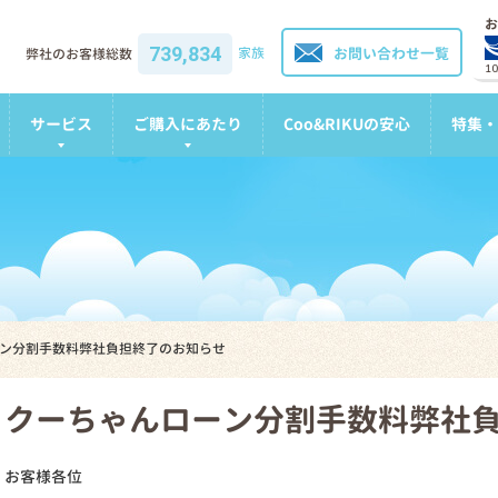
お
739,834
家族
お問い合わせ一覧
弊社のお客様総数
1
サービス
ご購入にあたり
Coo&RIKUの安心
特集・
ン分割手数料弊社負担終了のお知らせ
クーちゃんローン分割手数料弊社
お客様各位