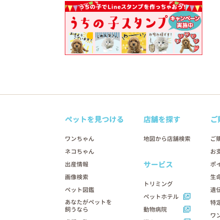
ペットを見つける
店舗を探す
ご
ワンちゃん
地図から店舗検索
ご
ネコちゃん
お
サービス
出産情報
ポ
画像検索
生
トリミング
ペット図鑑
遺
ペットホテル
あなたがペットを
特
飼うなら
動物病院
ワ