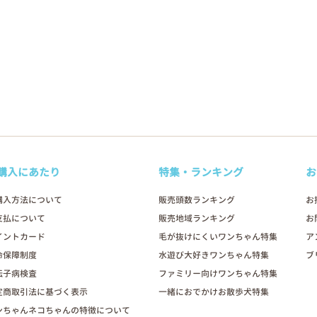
購入にあたり
特集・ランキング
お
購入方法について
販売頭数ランキング
お
支払について
販売地域ランキング
お
イントカード
毛が抜けにくいワンちゃん特集
ア
命保障制度
水遊び大好きワンちゃん特集
ブ
伝子病検査
ファミリー向けワンちゃん特集
定商取引法に基づく表示
一緒におでかけお散歩犬特集
ンちゃんネコちゃんの特徴について