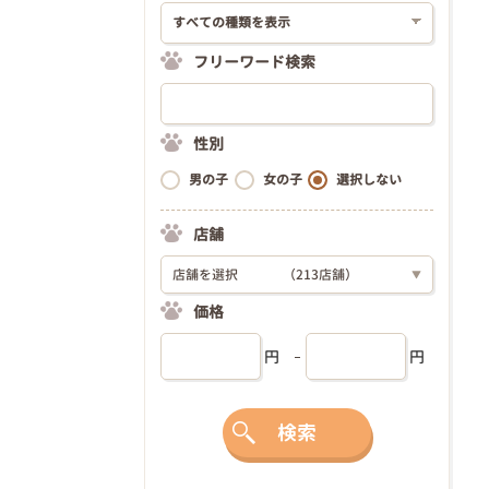
フリーワード検索
性別
男の子
女の子
選択しない
店舗
店舗を選択
（213店舗）
▼
価格
円
円
検索