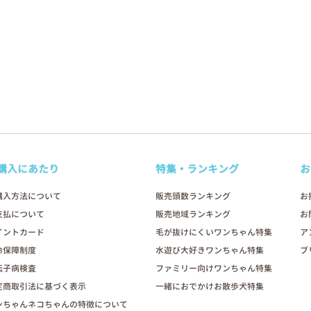
購入にあたり
特集・ランキング
お
購入方法について
販売頭数ランキング
お
支払について
販売地域ランキング
お
イントカード
毛が抜けにくいワンちゃん特集
ア
命保障制度
水遊び大好きワンちゃん特集
ブ
伝子病検査
ファミリー向けワンちゃん特集
定商取引法に基づく表示
一緒におでかけお散歩犬特集
ンちゃんネコちゃんの特徴について