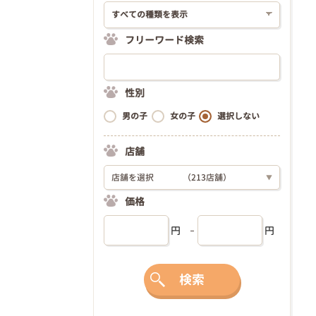
フリーワード検索
性別
男の子
女の子
選択しない
店舗
店舗を選択
（213店舗）
▼
価格
円
円
検索