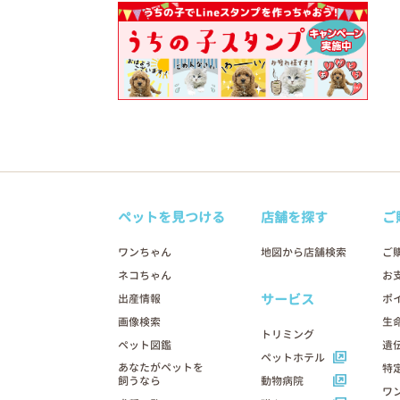
ペットを見つける
店舗を探す
ご
ワンちゃん
地図から店舗検索
ご
ネコちゃん
お
サービス
出産情報
ポ
画像検索
生
トリミング
ペット図鑑
遺
ペットホテル
あなたがペットを
特
飼うなら
動物病院
ワ