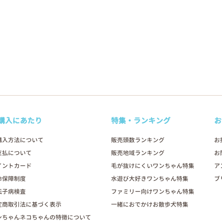
購入にあたり
特集・ランキング
お
購入方法について
販売頭数ランキング
お
支払について
販売地域ランキング
お
イントカード
毛が抜けにくいワンちゃん特集
ア
命保障制度
水遊び大好きワンちゃん特集
ブ
伝子病検査
ファミリー向けワンちゃん特集
定商取引法に基づく表示
一緒におでかけお散歩犬特集
ンちゃんネコちゃんの特徴について