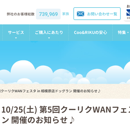
お
739,969
家族
お問い合わせ一覧
弊社のお客様総数
1
サービス
ご購入にあたり
Coo&RIKUの安心
特集・
 第5回クーリクWANフェスタ in 相模原店ドッグラン 開催のお知らせ♪
10/25(土) 第5回クーリクWANフ
ン 開催のお知らせ♪