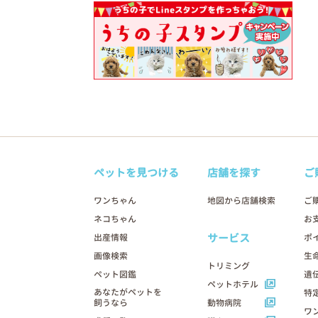
ペットを見つける
店舗を探す
ご
ワンちゃん
地図から店舗検索
ご
ネコちゃん
お
サービス
出産情報
ポ
画像検索
生
トリミング
ペット図鑑
遺
ペットホテル
あなたがペットを
特
飼うなら
動物病院
ワ