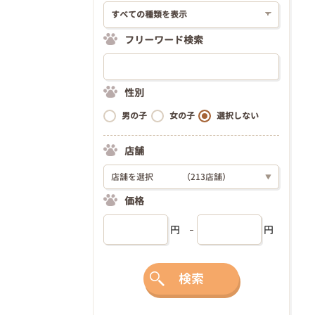
フリーワード検索
性別
男の子
女の子
選択しない
店舗
店舗を選択
（213店舗）
▼
価格
円
円
検索