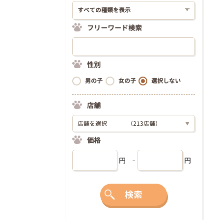
フリーワード検索
性別
男の子
女の子
選択しない
店舗
店舗を選択
（213店舗）
▼
価格
円
円
検索