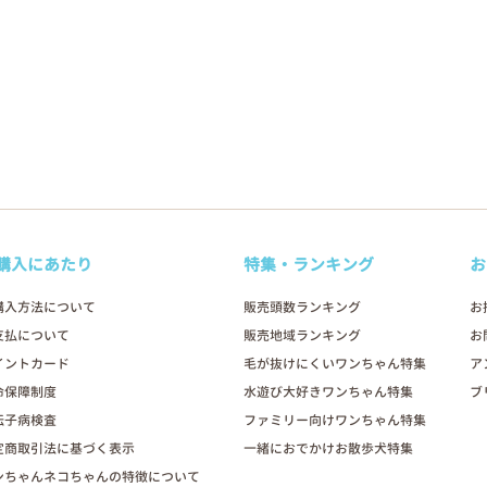
購入にあたり
特集・ランキング
お
購入方法について
販売頭数ランキング
お
支払について
販売地域ランキング
お
イントカード
毛が抜けにくいワンちゃん特集
ア
命保障制度
水遊び大好きワンちゃん特集
ブ
伝子病検査
ファミリー向けワンちゃん特集
定商取引法に基づく表示
一緒におでかけお散歩犬特集
ンちゃんネコちゃんの特徴について