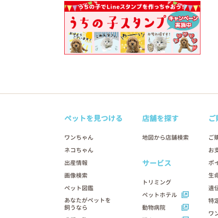
ペットを見つける
店舗を探す
ご
ワンちゃん
地図から店舗検索
ご
ネコちゃん
お
サービス
出産情報
ポ
画像検索
生
トリミング
ペット図鑑
遺
ペットホテル
あなたがペットを
特
飼うなら
動物病院
ワ