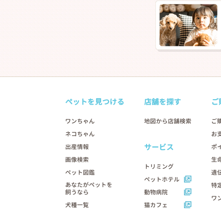
ペットを見つける
店舗を探す
ご
ワンちゃん
地図から店舗検索
ご
ネコちゃん
お
サービス
出産情報
ポ
画像検索
生
トリミング
ペット図鑑
遺
ペットホテル
あなたがペットを
特
飼うなら
動物病院
ワ
犬種一覧
猫カフェ