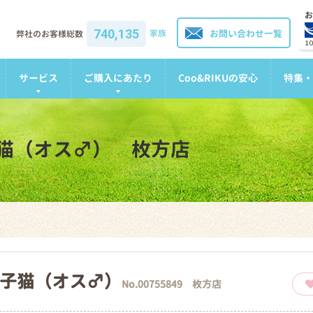
お
740,135
家族
お問い合わせ一覧
弊社のお客様総数
1
サービス
ご購入にあたり
Coo&RIKUの安心
特集・
猫（オス♂） 枚方店
子猫（オス♂）
No.00755849 枚方店