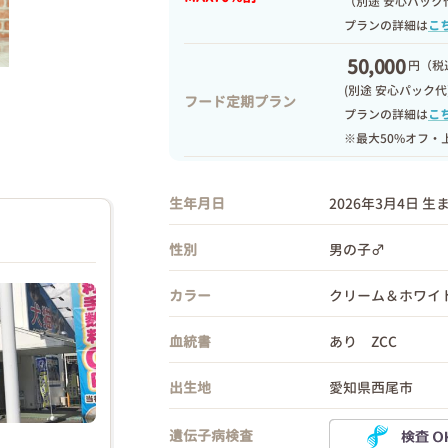
（別途 安心パック
プランの詳細は
こ
50,000
円
（税込
(別途 安心パック代
フード定期プラン
プランの詳細は
こ
※最大50%オフ・
生年月日
2026年3月4日 生
性別
男の子♂
カラー
クリーム＆ホワイ
血統書
あり ZCC
出生地
愛知県西尾市
遺伝子病検査