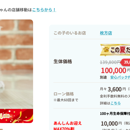
ゃんの店舗移動は
こちらから！
この子のいるお店
枚方店
生体価格
139,800円
39
100,000
別途
安心パック
3,600
月々
円（
ローン価格
金利手数料無料の
※最大60回まで
詳細は
こちら
100ヶ月生命保障
10,000
あんしんお迎え
円
（税込
MAX70%割