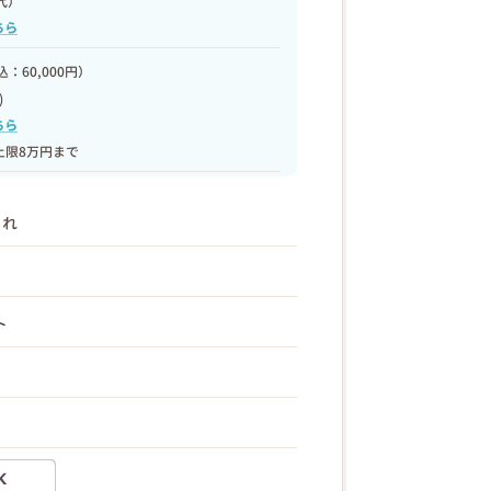
代）
ちら
：60,000円）
)
ちら
上限8万円まで
まれ
ト