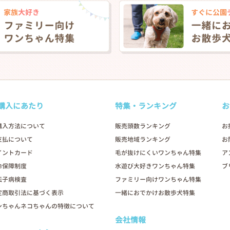
購入にあたり
特集・ランキング
お
購入方法について
販売頭数ランキング
お
支払について
販売地域ランキング
お
イントカード
毛が抜けにくいワンちゃん特集
ア
命保障制度
水遊び大好きワンちゃん特集
ブ
伝子病検査
ファミリー向けワンちゃん特集
定商取引法に基づく表示
一緒におでかけお散歩犬特集
ンちゃんネコちゃんの特徴について
会社情報