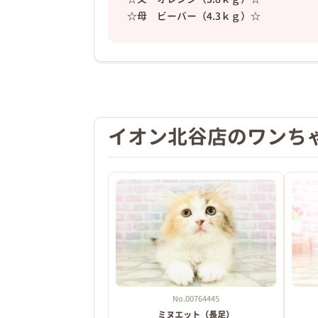
☆母 ビーバー（4.3ｋｇ）☆
❮
イオン北谷店のワンち
2026年03月07日
No.00764445
ミヌエット（長足）