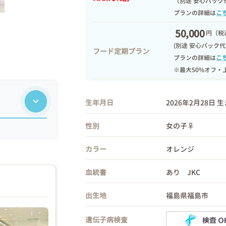
（別途 安心パック
プランの詳細は
こ
50,000
円
（税込
(別途 安心パック代
フード定期プラン
プランの詳細は
こ
※最大50%オフ・
生年月日
2026年2月28日 
性別
女の子♀
カラー
オレンジ
血統書
あり JKC
出生地
福島県福島市
遺伝子病検査