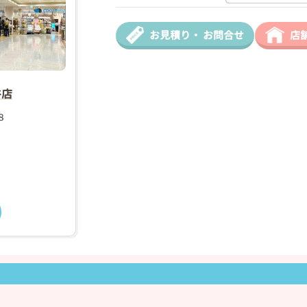
❯
お見積り・
お問合せ
店
谷店
2026年03月07日
８