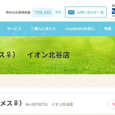
お
739,942
家族
お問い合わせ一覧
弊社のお客様総数
1
サービス
ご購入にあたり
Coo&RIKUの安心
特集・
ス♀） イオン北谷店
メス♀）
No.00756731 イオン北谷店