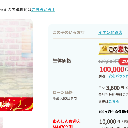
ゃんの店舗移動は
こちらから！
この子のいるお店
イオン北谷店
生体価格
129,800円
29
100,000
別途
安心パック
3,600
月々
円（
ローン価格
金利手数料無料の
※最大60回まで
詳細は
こちら
100ヶ月生命保障
10,000
あんしんお迎え
円
（税込
MAX70%割