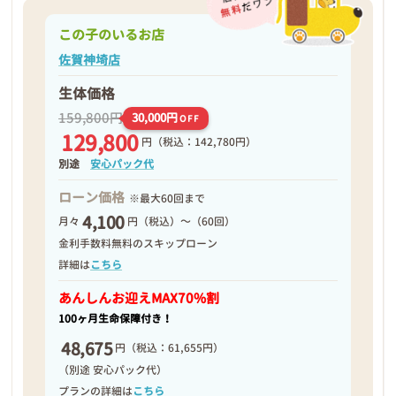
この子のいるお店
佐賀神埼店
生体価格
159,800円
30,000円
OFF
129,800
円
（税込：142,780円）
別途
安心パック代
ローン価格
※最大60回まで
4,100
月々
円（税込）～（60回）
金利手数料無料のスキップローン
詳細は
こちら
あんしんお迎え
MAX70%割
100ヶ月生命保障付き！
48,675
円
（税込：61,655円）
（別途 安心パック代）
プランの詳細は
こちら