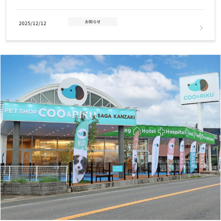
お知らせ
2025/12/12
年末年始 営業時間のお知らせ
お知らせ
2025/11/14
2026年クーリクカレンダー全国の店舗にて無料配布中！！
お知らせ
2025/11/03
【12/2(火)まで】クリスマスケーキ・おせちご予約受付中！
お知らせ
2025/09/19
9/27(土) 第4回クーリクWANフェスタin佐賀神埼店ドッグラン 開催
のお知らせ♪
お知らせ
2025/07/17
7/24(木)営業時間変更のお知らせ