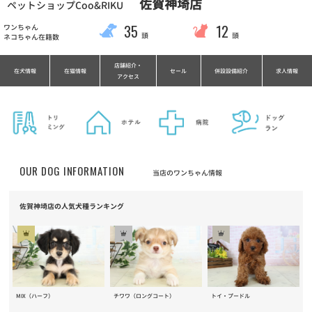
佐賀神埼店
ペットショップCoo&RIKU
35
12
ワンちゃん
頭
頭
ネコちゃん在籍数
店舗紹介・
在犬情報
在猫情報
セール
併設設備紹介
求人情報
アクセス
OUR DOG INFORMATION
当店のワンちゃん情報
佐賀神埼店の人気犬種ランキング
MIX（ハーフ）
トイ・プードル
チワワ（ロングコート）