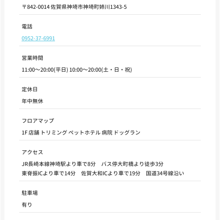
〒842-0014 佐賀県神埼市神埼町姉川1343-5
電話
0952-37-6991
営業時間
11:00～20:00(平日) 10:00～20:00(土・日・祝)
定休日
年中無休
フロアマップ
1F 店舗 トリミング ペットホテル 病院 ドッグラン
アクセス
JR長崎本線神埼駅より車で8分 バス停大町橋より徒歩3分
東脊振ICより車で14分 佐賀大和ICより車で19分 国道34号線沿い
駐車場
有り