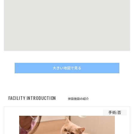
お知らせ
2022/11/24
第6回フォトコンテスト【ハロウィンコスプレでクリスマスプレゼ
ントをもらおう！】キャンペーン結果発表！
お知らせ
2022/11/10
動画コンテスト「うちの子自慢」結果発表！
大きい地図で見る
お知らせ
2022/05/01
改正動物愛護管理法の施行に伴うマイクロチップについてのご案内
お知らせ
2022/04/30
FACILITY INTRODUCTION
併設施設の紹介
価格改定に伴うフード定期サービスのお申し込みについて
手術:否
お知らせ
2022/04/30
プレミアムペットフードELMOシリーズ商品の販売価格改定（値上
げ）のお知らせ