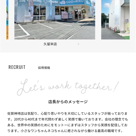
長期保障付きの「あんしん半額キャンペーン」が登場
筑後店
フ
RECRUIT
採用情報
店長からのメッセージ
佐賀神埼店は気配り、心配り思いやりを大切にしているスタッフが揃っておりま
す。20代から40代まで年代問わず楽しく笑顔で働いております。会社の理念でも
ある、世界中の笑顔のためにをモットーにまずはスタッフから笑顔を配信してお
ります。小さなワンちゃんネコちゃんに癒されながら働ける最高の職場です。