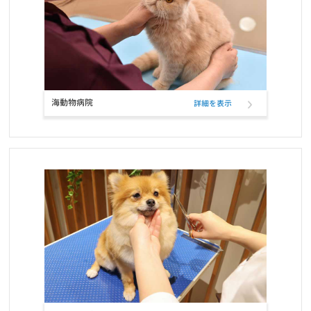
お知らせ
2022/02/01
フード定期配送サービス 新商品「Bwild」追加のお知らせ
お知らせ
2022/01/19
ワンちゃんネコちゃんのための休憩時間のお知らせ
海動物病院
詳細を表示
お知らせ
2022/01/11
ペットフード定期購入サービスのクレジットカード決済、表示名変
更のお知らせ
お知らせ
2021/12/17
RIKUTAKUオンラインショップ 閉店のお知らせ
お知らせ
2021/10/26
ELMOウサギ肉・ライス＆ポテトの定期フード取扱い開始と価格改
定