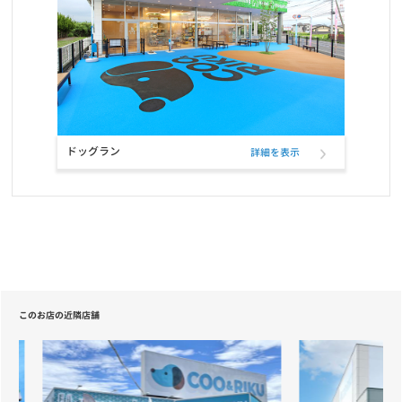
定期フードアプリが「商品も追加購入できる」新機能で更に便利
に！
お知らせ
2021/07/27
ELMO「ラムライスポテト」「アダルト・インドア」の配送遅延に
ついて
ドッグラン
詳細を表示
お知らせ
2021/05/20
【重要】定期フードサービス配送業者変更のお知らせ
お知らせ
2021/04/22
【重要】定期フードサービス配送業者一部変更のお知らせ
お知らせ
2020/12/18
このお店の近隣店舗
ニッポン放送「第46回ラジオ・チャリティ・ミュージックソン」を
応援しています
お知らせ
2020/12/01