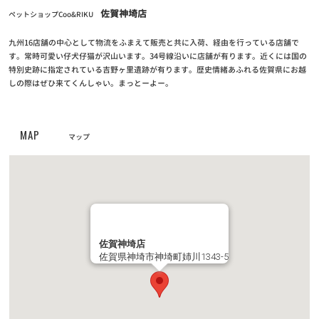
お知らせ
佐賀神埼店
2025/07/01
ペットショップCoo&RIKU
7月1日(火) GRAND OPENING！奈良富雄南店
九州16店舗の中心として物流をふまえて販売と共に入荷、経由を行っている店舗で
す。常時可愛い仔犬仔猫が沢山います。34号線沿いに店舗が有ります。近くには国の
お知らせ
特別史跡に指定されている吉野ヶ里遺跡が有ります。歴史情緒あふれる佐賀県にお越
2024/11/12
しの際はぜひ来てくんしゃい。まっとーよー。
【重要なお知らせ】クレジットカード情報最新化の再度のお願い
お知らせ
2024/04/25
MAP
マップ
クーリク公式！定期フードアプリでより便利に！よりお得に！
お知らせ
2023/05/10
【定期フードアプリ】ワクチンチケット販売開始！
お知らせ
2023/03/27
佐賀神埼店
佐賀県神埼市神埼町姉川1343-5
全国の幼稚園・小学校・中学校に集金連絡袋約137万枚を寄贈
お知らせ
2023/03/24
PROPACペットフード廃盤のご案内