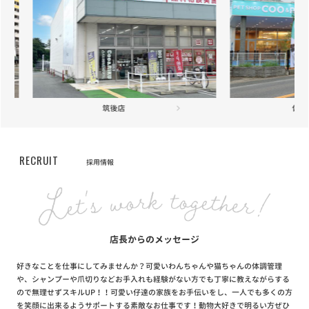
お知らせ
2021/07/27
ELMO「ラムライスポテト」「アダルト・インドア」の配送遅延に
ついて
お知らせ
2021/05/20
【重要】定期フードサービス配送業者変更のお知らせ
佐賀神埼店
フ
お知らせ
2021/04/22
【重要】定期フードサービス配送業者一部変更のお知らせ
RECRUIT
採用情報
お知らせ
2020/12/18
ニッポン放送「第46回ラジオ・チャリティ・ミュージックソン」を
応援しています
店長からのメッセージ
お知らせ
2020/12/01
好きなことを仕事にしてみませんか？可愛いわんちゃんや猫ちゃんの体調管理
長期保障付きの「あんしん半額キャンペーン」が登場
や、シャンプーや爪切りなどお手入れも経験がない方でも丁寧に教えながらする
ので無理せずスキルUP！！可愛い仔達の家族をお手伝いをし、一人でも多くの方
を笑顔に出来るようサポートする素敵なお仕事です！動物大好きで明るい方ぜひ
お知らせ