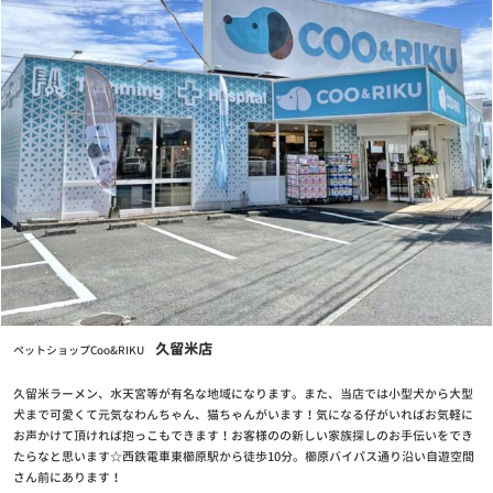
年末年始 営業時間のお知らせ
お知らせ
2025/12/12
12/13(土) 第7回クーリクWANフェスタ in 福岡西店ドッグラン 開催
のお知らせ♪
お知らせ
2025/11/14
2026年クーリクカレンダー全国の店舗にて無料配布中！！
お知らせ
2025/11/03
【12/2(火)まで】クリスマスケーキ・おせちご予約受付中！
お知らせ
久留米店
2025/07/17
ペットショップCoo&RIKU
7/24(木)営業時間変更のお知らせ
久留米ラーメン、水天宮等が有名な地域になります。また、当店では小型犬から大型
犬まで可愛くて元気なわんちゃん、猫ちゃんがいます！気になる仔がいればお気軽に
お知らせ
お声かけて頂ければ抱っこもできます！お客様のの新しい家族探しのお手伝いをでき
2025/07/01
たらなと思います☆西鉄電車東櫛原駅から徒歩10分。櫛原バイパス通り沿い自遊空間
7月1日(火) GRAND OPENING！奈良富雄南店
さん前にあります！