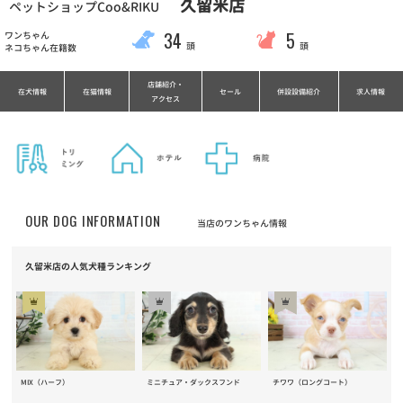
久留米店
ペットショップCoo&RIKU
34
5
ワンちゃん
頭
頭
ネコちゃん在籍数
店舗紹介・
在犬情報
在猫情報
セール
併設設備紹介
求人情報
アクセス
OUR DOG INFORMATION
当店のワンちゃん情報
久留米店の人気犬種ランキング
MIX（ハーフ）
ミニチュア・ダックスフンド
チワワ（ロングコート）