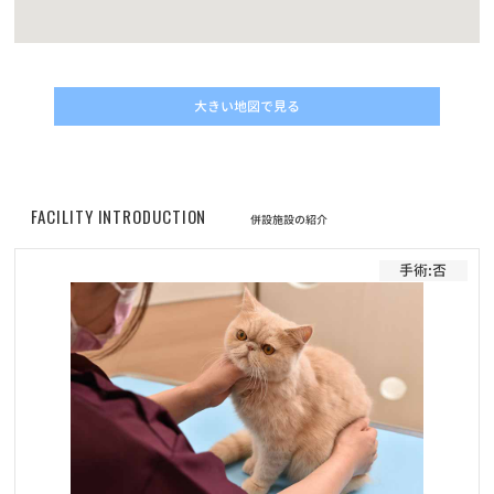
第6回フォトコンテスト【ハロウィンコスプレでクリスマスプレゼ
ントをもらおう！】キャンペーン結果発表！
お知らせ
2022/11/10
大きい地図で見る
動画コンテスト「うちの子自慢」結果発表！
お知らせ
2022/05/01
改正動物愛護管理法の施行に伴うマイクロチップについてのご案内
FACILITY INTRODUCTION
併設施設の紹介
お知らせ
2022/04/30
手術:否
価格改定に伴うフード定期サービスのお申し込みについて
お知らせ
2022/04/30
プレミアムペットフードELMOシリーズ商品の販売価格改定（値上
げ）のお知らせ
お知らせ
2022/02/01
フード定期配送サービス 新商品「Bwild」追加のお知らせ