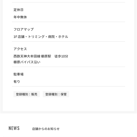
定休日
年中無休
フロアマップ
1F 店舗・トリミング・病院・ホテル
アクセス
西鉄天神大牟田線 櫛原駅 徒歩10分
櫛原バイパス沿い
駐車場
有り
登録種別：販売
登録種別：保管
NEWS
店舗からのお知らせ