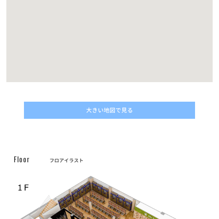
クーリク公式！定期フードアプリでより便利に！よりお得に！
お知らせ
2023/05/10
【定期フードアプリ】ワクチンチケット販売開始！
お知らせ
2023/03/27
全国の幼稚園・小学校・中学校に集金連絡袋約137万枚を寄贈
大きい地図で見る
お知らせ
2023/03/24
PROPACペットフード廃盤のご案内
お知らせ
2022/11/24
Floor
フロアイラスト
第6回フォトコンテスト【ハロウィンコスプレでクリスマスプレゼ
ントをもらおう！】キャンペーン結果発表！
お知らせ
2022/11/10
動画コンテスト「うちの子自慢」結果発表！