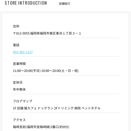
STORE INTRODUCTION
店舗紹介
住所
〒812-0055 福岡県福岡市東区東浜１丁目３－１
電話
092-402-1217
営業時間
11:00～20:00(平日) 10:00～20:00(土・日・祝)
定休日
年中無休
フロアマップ
1F 店舗 猫カフェ ドッグラン 2Fトリミング 病院 ペットホテル
アクセス
箱崎宮前(福岡市営箱崎線)3番口(約8分)