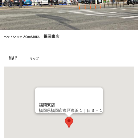
お知らせ
2025/11/14
2026年クーリクカレンダー全国の店舗にて無料配布中！！
お知らせ
福岡東店
2025/11/03
ペットショップCoo&RIKU
【12/2(火)まで】クリスマスケーキ・おせちご予約受付中！
MAP
マップ
お知らせ
2025/07/17
7/24(木)営業時間変更のお知らせ
お知らせ
2025/07/01
7月1日(火) GRAND OPENING！奈良富雄南店
福岡東店
お知らせ
2024/11/12
福岡県福岡市東区東浜１丁目３－１
【重要なお知らせ】クレジットカード情報最新化の再度のお願い
お知らせ
2024/04/25