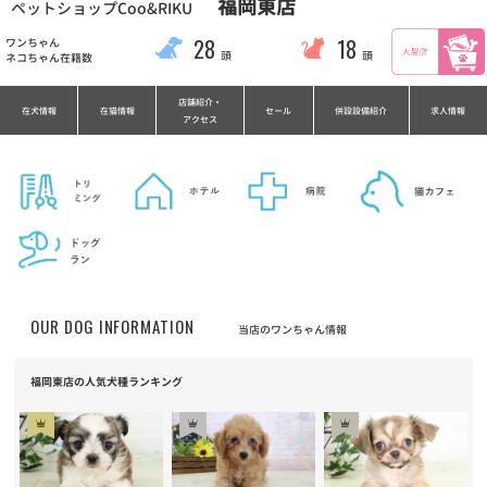
福岡東店
ペットショップCoo&RIKU
28
18
ワンちゃん
頭
頭
ネコちゃん在籍数
店舗紹介・
在犬情報
在猫情報
セール
併設設備紹介
求人情報
アクセス
OUR DOG INFORMATION
当店のワンちゃん情報
福岡東店の人気犬種ランキング