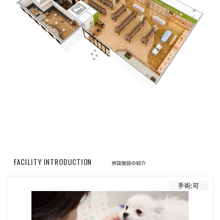
お知らせ
2022/05/01
改正動物愛護管理法の施行に伴うマイクロチップについてのご案内
お知らせ
2022/04/30
価格改定に伴うフード定期サービスのお申し込みについて
お知らせ
2022/04/30
プレミアムペットフードELMOシリーズ商品の販売価格改定（値上
げ）のお知らせ
お知らせ
2022/02/01
FACILITY INTRODUCTION
フード定期配送サービス 新商品「Bwild」追加のお知らせ
併設施設の紹介
手術:可
お知らせ
2022/01/19
ワンちゃんネコちゃんのための休憩時間のお知らせ