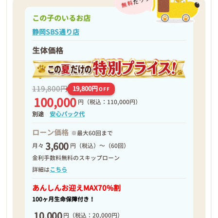
この子のいるお店
静岡SBS通り店
生体価格
119,800円
19,800円
OFF
100,000
円
（税込：110,000円）
別途
安心パック代
ローン価格
※最大60回まで
3,600
月々
円（税込）～（60回）
金利手数料無料のスキップローン
詳細は
こちら
あんしんお迎え
MAX70%割
100ヶ月生命保障付き！
10,000
円
（税込：20,000円）