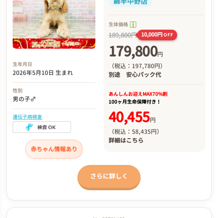
綿半中野店
生体価格
189,800円
10,000円
OFF
179,800
円
生年月日
（税込：197,780円）
2026年5月10日 生まれ
別途
安心パック代
性別
あんしんお迎え
MAX70%割
男の子♂
100ヶ月生命保障付き！
40,455
遺伝子病検査
円
（税込：58,435円）
詳細は
こちら
赤ちゃん情報あり
さらに詳しく