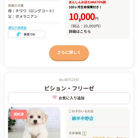
あんしんお迎え
MAX70%割
両親の犬種
100ヶ月生命保障付き！
母：チワワ（ロングコート）
10,000
父：ポメラニアン
円
（税込：20,000円）
遺伝子病検査
詳細は
こちら
さらに詳しく
No.00752787
ビション・フリーゼ
お気に入り追加
この子のいるお店
契約済
綿半中野店
生体価格