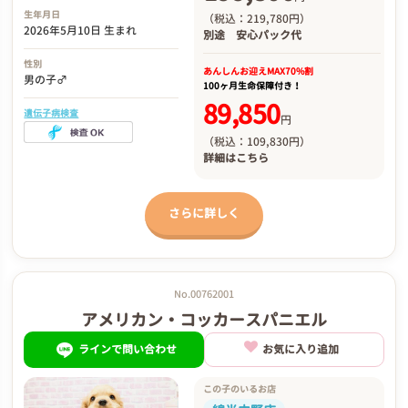
生年月日
（税込：219,780円）
2026年5月10日 生まれ
別途
安心パック代
性別
あんしんお迎え
MAX70%割
男の子♂
100ヶ月生命保障付き！
89,850
遺伝子病検査
円
（税込：109,830円）
詳細は
こちら
さらに詳しく
No.00762001
アメリカン・コッカースパニエル
ラインで問い合わせ
お気に入り追加
この子のいるお店