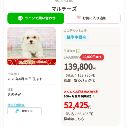
No.00761402
マルチーズ
ラインで問い合わせ
お気に入り追加
この子のいるお店
綿半中野店
生体価格
149,800円
10,000円
OFF
139,800
円
生年月日
（税込：153,780円）
2026年4月30日 生まれ
別途
安心パック代
性別
あんしんお迎え
MAX70%割
男の子♂
100ヶ月生命保障付き！
52,425
遺伝子病検査
円
（税込：66,405円）
詳細は
こちら