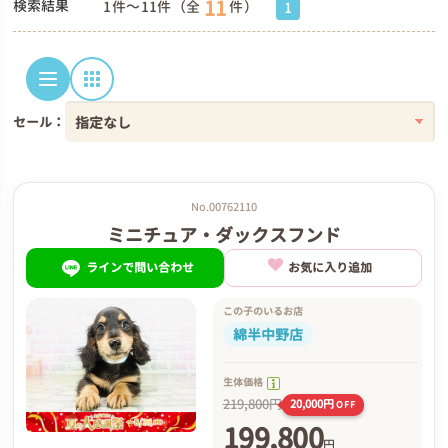
11
検索結果
1件～11件（全
件）
1
セール：
No.00762110
ミニチュア・ダックスフンド
ラインで問い合わせ
お気に入り追加
この子のいるお店
綿半中野店
生体価格
219,800円
20,000円
OFF
199,800
円