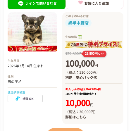
ラインで問い合わせ
お気に入り追加
この子のいるお店
綿半中野店
生体価格
129,800円
29,800円
OFF
100,000
生年月日
円
2026年3月14日 生まれ
（税込：110,000円）
性別
別途
安心パック代
男の子♂
あんしんお迎え
MAX70%割
遺伝子病検査
100ヶ月生命保障付き！
10,000
円
（税込：20,000円）
詳細は
こちら