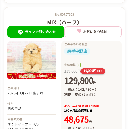
No.00757353
MIX（ハーフ）
ラインで問い合わせ
お気に入り追加
この子のいるお店
綿半中野店
生体価格
139,800円
10,000円
OFF
129,800
円
生年月日
（税込：142,780円）
2026年3月22日 生まれ
別途
安心パック代
性別
あんしんお迎え
MAX70%割
男の子♂
100ヶ月生命保障付き！
48,675
両親の犬種
円
母：トイ・プードル
（税込：61,655円）