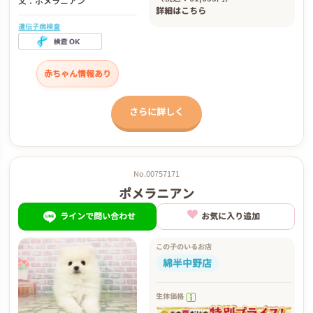
父：ポメラニアン
詳細は
こちら
遺伝子病検査
赤ちゃん情報あり
さらに詳しく
No.00757171
ポメラニアン
ラインで問い合わせ
お気に入り追加
この子のいるお店
綿半中野店
生体価格