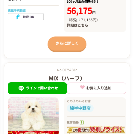
100ヶ月生命保障付き！
56,175
遺伝子病検査
円
（税込：71,155円）
詳細は
こちら
さらに詳しく
No.00757382
MIX（ハーフ）
ラインで問い合わせ
お気に入り追加
この子のいるお店
綿半中野店
生体価格