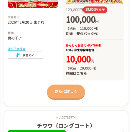
129,800円
29,800円
OFF
100,000
生年月日
円
2026年3月20日 生まれ
（税込：110,000円）
性別
別途
安心パック代
男の子♂
あんしんお迎え
MAX70%割
遺伝子病検査
100ヶ月生命保障付き！
10,000
円
（税込：20,000円）
詳細は
こちら
さらに詳しく
No.00756774
チワワ（ロングコート）