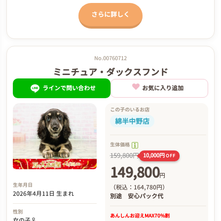
さらに詳しく
No.00760712
ミニチュア・ダックスフンド
ラインで問い合わせ
お気に入り追加
この子のいるお店
綿半中野店
生体価格
159,800円
10,000円
OFF
149,800
円
生年月日
（税込：164,780円）
2026年4月11日 生まれ
別途
安心パック代
性別
あんしんお迎え
MAX70%割
女の子♀