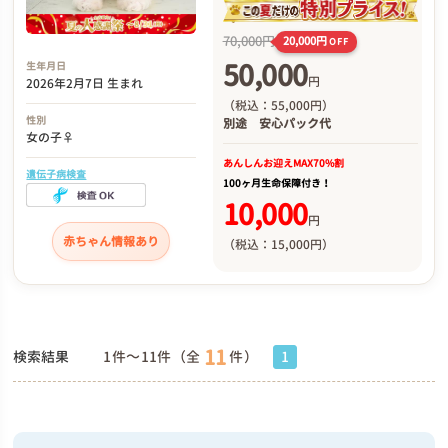
70,000円
20,000円
OFF
50,000
生年月日
円
2026年2月7日 生まれ
（税込：55,000円）
性別
別途
安心パック代
女の子♀
あんしんお迎え
MAX70%割
遺伝子病検査
100ヶ月生命保障付き！
10,000
円
赤ちゃん情報あり
（税込：15,000円）
11
検索結果
1件～11件（全
件）
1