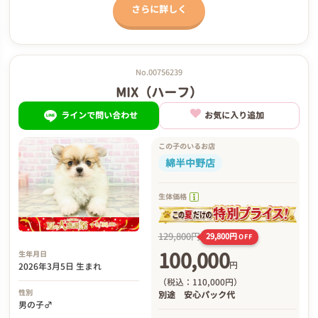
さらに詳しく
No.00756239
MIX（ハーフ）
ラインで問い合わせ
お気に入り追加
この子のいるお店
綿半中野店
生体価格
129,800円
29,800円
OFF
100,000
生年月日
円
2026年3月5日 生まれ
（税込：110,000円）
性別
別途
安心パック代
男の子♂