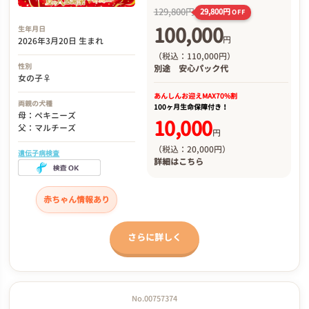
129,800円
29,800円
OFF
100,000
生年月日
円
2026年3月20日 生まれ
（税込：110,000円）
性別
別途
安心パック代
女の子♀
あんしんお迎え
MAX70%割
両親の犬種
100ヶ月生命保障付き！
母：ペキニーズ
10,000
父：マルチーズ
円
（税込：20,000円）
遺伝子病検査
詳細は
こちら
赤ちゃん情報あり
さらに詳しく
No.00757374