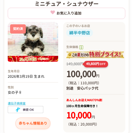
ミニチュア・シュナウザー
お気に入り追加
この子のいるお店
契約済
綿半中野店
生体価格
149,800円
49,800円
OFF
100,000
生年月日
円
2026年3月19日 生まれ
（税込：110,000円）
性別
別途
安心パック代
女の子♀
あんしんお迎え
MAX70%割
遺伝子病検査
100ヶ月生命保障付き！
10,000
円
赤ちゃん情報あり
（税込：20,000円）