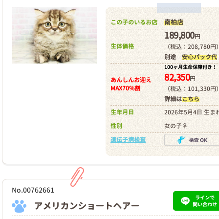
南柏店
この子のいるお店
189,800
円
生体価格
（税込：208,780円
別途
安心パック代
100ヶ月生命保障付き！
82,350
円
あんしんお迎え
MAX70%割
（税込：101,330円
詳細は
こちら
生年月日
2026年5月4日 生ま
性別
女の子♀
遺伝子病検査
No.00762661
ラインで
アメリカンショートヘアー
問い合わせ