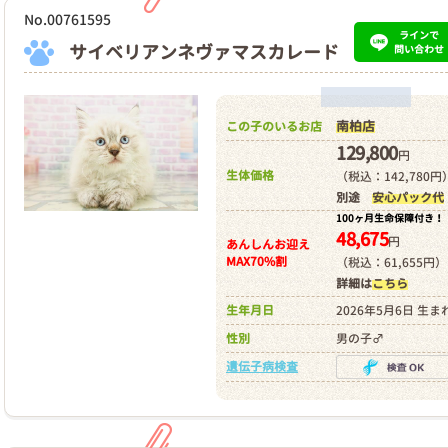
No.00761595
ラインで
サイベリアンネヴァマスカレード
問い合わせ
南柏店
この子のいるお店
129,800
円
生体価格
（税込：142,780円
別途
安心パック代
100ヶ月生命保障付き！
48,675
円
あんしんお迎え
MAX70%割
（税込：61,655円）
詳細は
こちら
生年月日
2026年5月6日 生ま
性別
男の子♂
遺伝子病検査