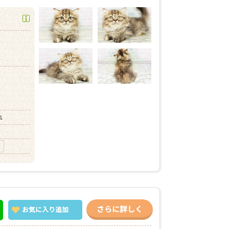
）
）
れ
さらに詳しく
お気に入り
追加