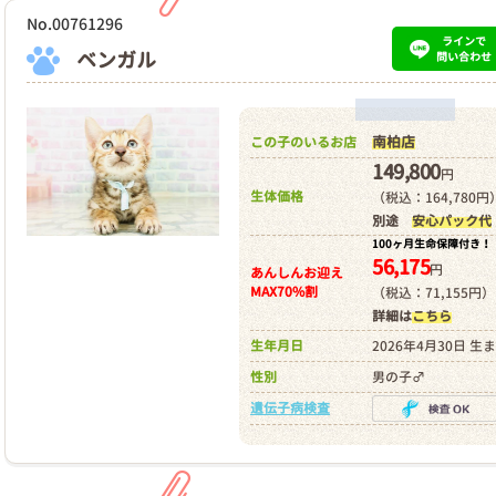
No.00761296
ラインで
ベンガル
問い合わせ
南柏店
この子のいるお店
149,800
円
生体価格
（税込：164,780円
別途
安心パック代
100ヶ月生命保障付き！
56,175
円
あんしんお迎え
MAX70%割
（税込：71,155円）
詳細は
こちら
生年月日
2026年4月30日 生
性別
男の子♂
遺伝子病検査