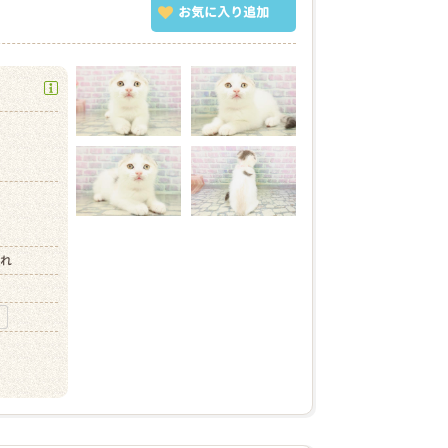
お気に入り
追加
）
）
まれ