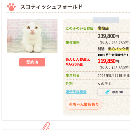
スコティッシュフォールド
南柏店
この子のいるお店
239,800
円
生体価格
（税込：263,780円
別途
安心パック代
100ヶ月生命保障付き！
あんしんお迎え
119,850
円
契約済
MAX70%割
（税込：143,830円
生年月日
2026年5月11日 生
性別
女の子♀
遺伝子病検査
赤ちゃん情報あり