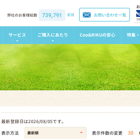
お
739,791
家族
お問い合わせ一覧
弊社のお客様総数
1
サービス
ご購入にあたり
Coo&RIKUの安心
特集・
最新登録日は2026/08/05です。
30
表示方法
表示件数の変更