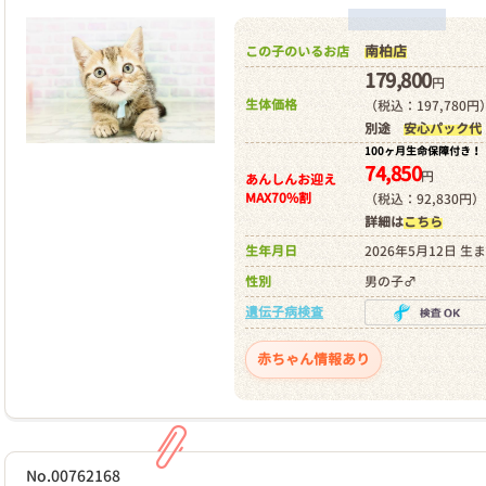
南柏店
この子のいるお店
179,800
円
生体価格
（税込：197,780円
別途
安心パック代
100ヶ月生命保障付き！
74,850
円
あんしんお迎え
MAX70%割
（税込：92,830円）
詳細は
こちら
生年月日
2026年5月12日 生
性別
男の子♂
遺伝子病検査
赤ちゃん情報あり
No.00762168