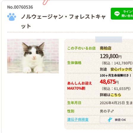
No.00760536
ライン
ノルウェージャン・フォレストキャ
問い合
ット
南柏店
この子のいるお店
129,800
円
生体価格
（税込：142,780円
別途
安心パック代
100ヶ月生命保障付き！
48,675
円
あんしんお迎え
MAX70%割
（税込：61,655円）
詳細は
こちら
生年月日
2026年4月25日 生
性別
男の子♂
遺伝子病検査