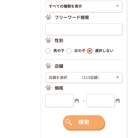
フリーワード検索
性別
男の子
女の子
選択しない
店舗
店舗を選択
（213店舗）
▼
価格
円
円
検索