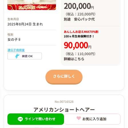
200,000
円
（税込：220,000円）
別途
安心パック代
生年月日
2025年8月24日 生まれ
あんしんお迎え
MAX70%割
性別
100ヶ月生命保障付き！
女の子♀
90,000
円
遺伝子病検査
（税込：110,000円）
詳細は
こちら
さらに詳しく
No.00716528
アメリカンショートヘアー
ラインで問い合わせ
お気に入り追加