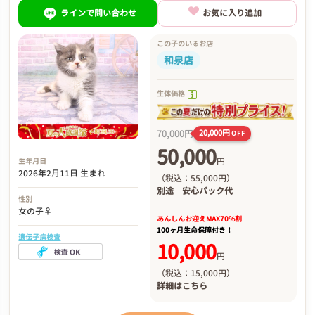
ラインで問い合わせ
お気に入り追加
この子のいるお店
和泉店
生体価格
70,000円
20,000円
OFF
50,000
円
生年月日
2026年2月11日 生まれ
（税込：55,000円）
別途
安心パック代
性別
女の子♀
あんしんお迎え
MAX70%割
100ヶ月生命保障付き！
遺伝子病検査
10,000
円
（税込：15,000円）
詳細は
こちら