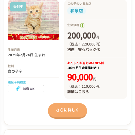
この子のいるお店
受付中
和泉店
生体価格
200,000
円
（税込：220,000円）
別途
安心パック代
生年月日
2025年2月24日 生まれ
あんしんお迎え
MAX70%割
性別
100ヶ月生命保障付き！
女の子♀
90,000
円
遺伝子病検査
（税込：110,000円）
詳細は
こちら
さらに詳しく