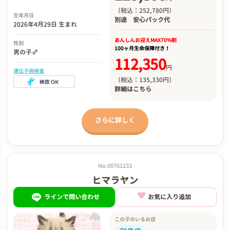
（税込：252,780円）
生年月日
別途
安心パック代
2026年4月29日 生まれ
あんしんお迎え
MAX70%割
性別
100ヶ月生命保障付き！
男の子♂
112,350
円
遺伝子病検査
（税込：135,330円）
詳細は
こちら
さらに詳しく
No.00761233
ヒマラヤン
ラインで問い合わせ
お気に入り追加
この子のいるお店