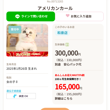
No.00713265
アメリカンカール
ラインで問い合わせ
お気に入り追加
この子のいるお店
受付中
和泉店
生体価格
300,000
円
（税込：330,000円）
別途
安心パック代
生年月日
2025年1月26日 生まれ
あんしんお迎え
MAX70%割
性別
100ヶ月生命保障付き！
女の子♀
165,000
円
遺伝子病検査
（税込：195,000円）
詳細は
こちら