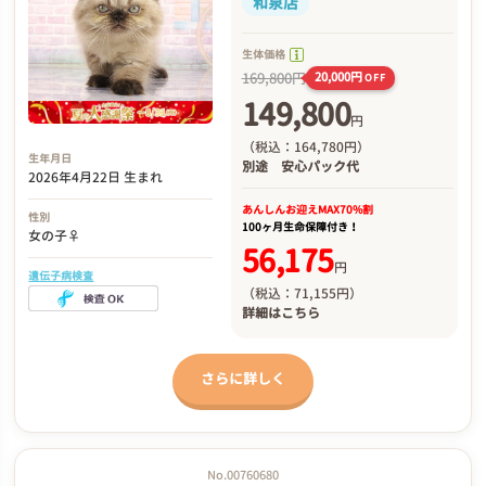
和泉店
生体価格
169,800円
20,000円
OFF
149,800
円
（税込：164,780円）
生年月日
別途
安心パック代
2026年4月22日 生まれ
あんしんお迎え
MAX70%割
性別
100ヶ月生命保障付き！
女の子♀
56,175
円
遺伝子病検査
（税込：71,155円）
詳細は
こちら
さらに詳しく
No.00760680