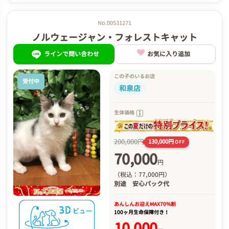
No.00531271
ノルウェージャン・フォレストキャット
ラインで問い合わせ
お気に入り追加
この子のいるお店
受付中
和泉店
生体価格
200,000円
130,000円
OFF
70,000
円
（税込：77,000円）
別途
安心パック代
あんしんお迎え
MAX70%割
100ヶ月生命保障付き！
10,000