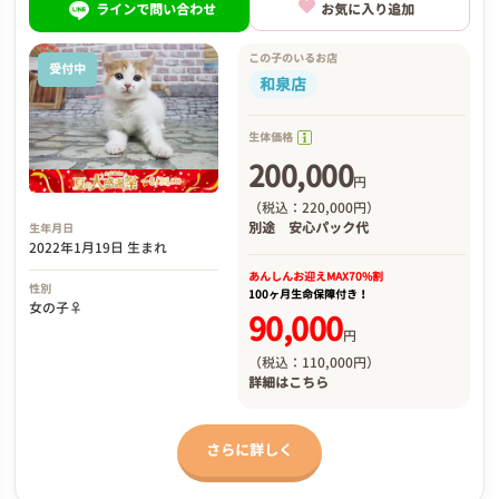
ラインで問い合わせ
お気に入り追加
この子のいるお店
受付中
和泉店
生体価格
200,000
円
（税込：220,000円）
別途
安心パック代
生年月日
2022年1月19日 生まれ
あんしんお迎え
MAX70%割
性別
100ヶ月生命保障付き！
女の子♀
90,000
円
（税込：110,000円）
詳細は
こちら
さらに詳しく