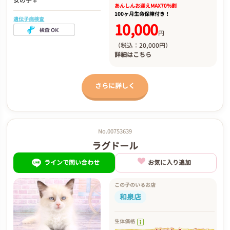
女の子♀
あんしんお迎え
MAX70%割
100ヶ月生命保障付き！
遺伝子病検査
10,000
円
（税込：20,000円）
詳細は
こちら
さらに詳しく
No.00753639
ラグドール
ラインで問い合わせ
お気に入り追加
この子のいるお店
和泉店
生体価格