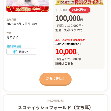
119,800円
19,800円
OFF
100,000
円
生年月日
2026年2月12日 生まれ
（税込：110,000円）
別途
安心パック代
性別
男の子♂
あんしんお迎え
MAX70%割
100ヶ月生命保障付き！
遺伝子病検査
10,000
円
（税込：20,000円）
詳細は
こちら
さらに詳しく
No.00753378
スコティッシュフォールド（立ち耳）