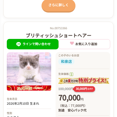
さらに詳しく
No.00753366
ブリティッシュショートヘアー
ラインで問い合わせ
お気に入り追加
この子のいるお店
和泉店
生体価格
100,000円
30,000円
OFF
70,000
円
生年月日
2026年2月10日 生まれ
（税込：77,000円）
別途
安心パック代
性別