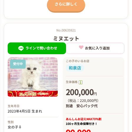
さらに詳しく
No.00635921
ミヌエット
ラインで問い合わせ
お気に入り追加
この子のいるお店
受付中
和泉店
生体価格
200,000
円
（税込：220,000円）
別途
安心パック代
生年月日
2023年4月5日 生まれ
あんしんお迎え
MAX70%割
性別
100ヶ月生命保障付き！
女の子♀