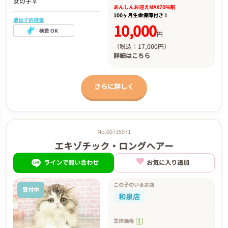
女の子♀
あんしんお迎え
MAX70%割
100ヶ月生命保障付き！
遺伝子病検査
10,000
円
（税込：17,000円）
詳細は
こちら
さらに詳しく
No.00735971
エキゾチック・ロングヘアー
ラインで問い合わせ
お気に入り追加
この子のいるお店
受付中
和泉店
生体価格