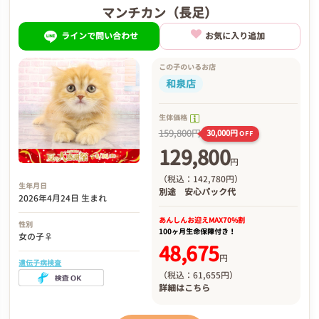
マンチカン（長足）
ラインで問い合わせ
お気に入り追加
この子のいるお店
和泉店
生体価格
159,800円
30,000円
OFF
129,800
円
（税込：142,780円）
生年月日
別途
安心パック代
2026年4月24日 生まれ
あんしんお迎え
MAX70%割
性別
100ヶ月生命保障付き！
女の子♀
48,675
円
遺伝子病検査
（税込：61,655円）
詳細は
こちら