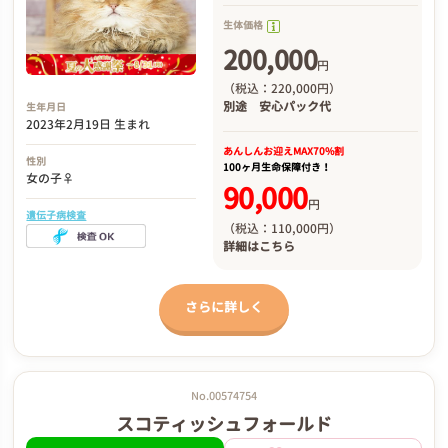
生体価格
200,000
円
（税込：220,000円）
別途
安心パック代
生年月日
2023年2月19日 生まれ
あんしんお迎え
MAX70%割
性別
100ヶ月生命保障付き！
女の子♀
90,000
円
遺伝子病検査
（税込：110,000円）
詳細は
こちら
さらに詳しく
No.00574754
スコティッシュフォールド