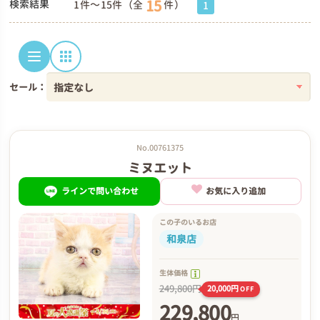
15
検索結果
1件～15件（全
件）
1
セール：
No.00761375
ミヌエット
ラインで問い合わせ
お気に入り追加
この子のいるお店
和泉店
生体価格
249,800円
20,000円
OFF
229,800
円