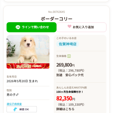
No.00763645
ボーダーコリー
ラインで問い合わせ
お気に入り追加
この子のいるお店
佐賀神埼店
生体価格
269,800
円
（税込：296,780円）
別途
安心パック代
生年月日
2026年5月20日 生まれ
あんしんお迎え
MAX70%割
性別
100ヶ月生命保障付き！
男の子♂
82,350
円
遺伝子病検査
（税込：109,330円）
詳細は
こちら