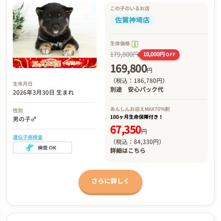
この子のいるお店
佐賀神埼店
生体価格
179,800円
10,000円
OFF
169,800
円
（税込：186,780円）
生年月日
別途
安心パック代
2026年3月30日 生まれ
あんしんお迎え
MAX70%割
性別
100ヶ月生命保障付き！
男の子♂
67,350
円
遺伝子病検査
（税込：84,330円）
詳細は
こちら
さらに詳しく