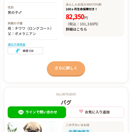
あんしんお迎え
MAX70%割
性別
100ヶ月生命保障付き！
男の子♂
82,350
円
両親の犬種
（税込：101,330円）
母：チワワ（ロングコート）
詳細は
こちら
父：ポメラニアン
遺伝子病検査
さらに詳しく
No.00763659
パグ
ラインで問い合わせ
お気に入り追加
この子のいるお店
佐賀神埼店