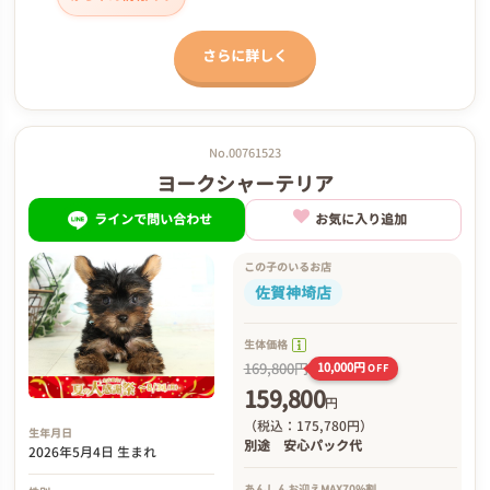
さらに詳しく
No.00761523
ヨークシャーテリア
ラインで問い合わせ
お気に入り追加
この子のいるお店
佐賀神埼店
生体価格
169,800円
10,000円
OFF
159,800
円
（税込：175,780円）
生年月日
別途
安心パック代
2026年5月4日 生まれ
あんしんお迎え
MAX70%割