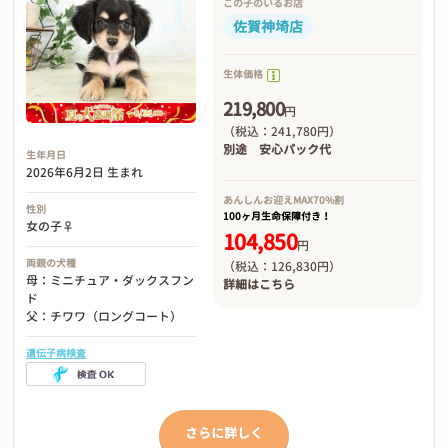
この子のいるお店
佐賀神埼店
生体価格
219,800
円
（税込：241,780円）
別途
安心パック代
生年月日
2026年6月2日 生まれ
あんしんお迎え
MAX70%割
性別
100ヶ月生命保障付き！
女の子♀
104,850
円
両親の犬種
（税込：126,830円）
母：ミニチュア・ダックスフン
詳細は
こちら
ド
父：チワワ（ロングコート）
遺伝子病検査
さらに詳しく