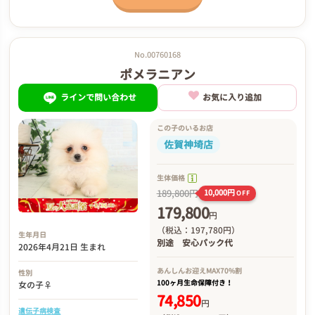
No.00760168
ポメラニアン
ラインで問い合わせ
お気に入り追加
この子のいるお店
佐賀神埼店
生体価格
189,800円
10,000円
OFF
179,800
円
（税込：197,780円）
生年月日
別途
安心パック代
2026年4月21日 生まれ
あんしんお迎え
MAX70%割
性別
100ヶ月生命保障付き！
女の子♀
74,850
円
遺伝子病検査