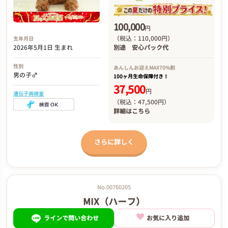
100,000
円
（税込：110,000円）
生年月日
2026年5月1日 生まれ
別途
安心パック代
性別
あんしんお迎え
MAX70%割
男の子♂
100ヶ月生命保障付き！
37,500
円
遺伝子病検査
（税込：47,500円）
詳細は
こちら
さらに詳しく
No.00760205
MIX（ハーフ）
ラインで問い合わせ
お気に入り追加