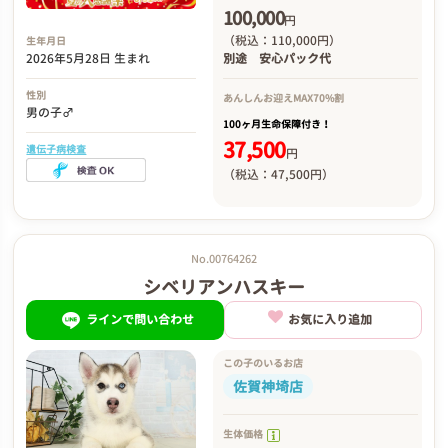
100,000
円
（税込：110,000円）
生年月日
2026年5月28日 生まれ
別途
安心パック代
性別
あんしんお迎え
MAX70%割
男の子♂
100ヶ月生命保障付き！
37,500
遺伝子病検査
円
（税込：47,500円）
No.00764262
シベリアンハスキー
ラインで問い合わせ
お気に入り追加
この子のいるお店
佐賀神埼店
生体価格