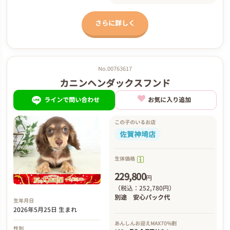
さらに詳しく
No.00763617
カニンヘンダックスフンド
ラインで問い合わせ
お気に入り追加
この子のいるお店
佐賀神埼店
生体価格
229,800
円
（税込：252,780円）
別途
安心パック代
生年月日
2026年5月25日 生まれ
あんしんお迎え
MAX70%割
性別