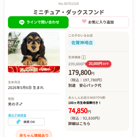
No.00761528
ミニチュア・ダックスフンド
ラインで問い合わせ
お気に入り追加
この子のいるお店
佐賀神埼店
生体価格
199,800円
20,000円
OFF
179,800
円
（税込：197,780円）
生年月日
別途
安心パック代
2026年5月6日 生まれ
あんしんお迎え
MAX70%割
性別
100ヶ月生命保障付き！
男の子♂
74,850
円
遺伝子病検査
（税込：92,830円）
詳細は
こちら
赤ちゃん情報あり