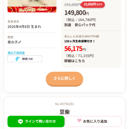
159,800円
10,000円
OFF
149,800
円
（税込：164,780円）
生年月日
別途
安心パック代
2026年4月8日 生まれ
あんしんお迎え
MAX70%割
性別
100ヶ月生命保障付き！
男の子♂
56,175
円
遺伝子病検査
（税込：71,155円）
詳細は
こちら
さらに詳しく
No.00758281
豆柴
ラインで問い合わせ
お気に入り追加