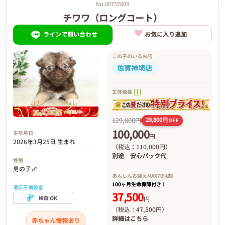
No.00757809
チワワ（ロングコート）
ラインで問い合わせ
お気に入り追加
この子のいるお店
佐賀神埼店
生体価格
129,800円
29,800円
OFF
100,000
生年月日
円
2026年3月25日 生まれ
（税込：110,000円）
別途
安心パック代
性別
男の子♂
あんしんお迎え
MAX70%割
100ヶ月生命保障付き！
遺伝子病検査
37,500
円
（税込：47,500円）
詳細は
こちら
赤ちゃん情報あり