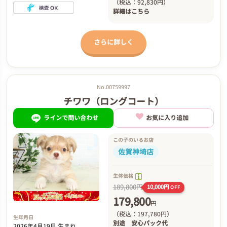
（税込：92,830円）
詳細は
こちら
さらに詳しく
No.00759997
チワワ（ロングコート）
ラインで問い合わせ
お気に入り追加
この子のいるお店
佐賀神埼店
生体価格
189,800円
10,000円
OFF
179,800
円
（税込：197,780円）
生年月日
別途
安心パック代
2026年4月19日 生まれ