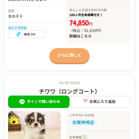
あんしんお迎え
MAX70%割
性別
100ヶ月生命保障付き！
女の子♀
74,850
円
遺伝子病検査
（税込：92,830円）
詳細は
こちら
さらに詳しく
No.00759510
チワワ（ロングコート）
ラインで問い合わせ
お気に入り追加
この子のいるお店
佐賀神埼店
生体価格