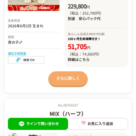
229,800
円
（税込：252,780円）
別途
安心パック代
生年月日
2026年6月2日 生まれ
あんしんお迎え
MAX70%割
性別
100ヶ月生命保障付き！
男の子♂
51,705
円
遺伝子病検査
（税込：74,685円）
詳細は
こちら
さらに詳しく
No.00764257
MIX（ハーフ）
ラインで問い合わせ
お気に入り追加