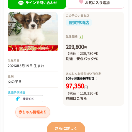
ラインで問い合わせ
お気に入り追加
この子のいるお店
佐賀神埼店
生体価格
209,800
円
（税込：230,780円）
別途
安心パック代
生年月日
2026年5月19日 生まれ
あんしんお迎え
MAX70%割
性別
100ヶ月生命保障付き！
女の子♀
97,350
円
遺伝子病検査
（税込：118,330円）
詳細は
こちら
赤ちゃん情報あり
さらに詳しく