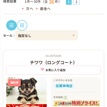
36
検索結果
1件～30件（全
件）
1
2
次へ
最後へ
セール：
No.00764284
チワワ（ロングコート）
お気に入り追加
この子のいるお店
契約済
佐賀神埼店
生体価格