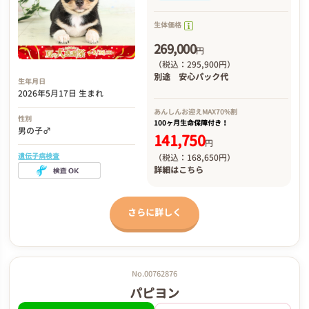
生体価格
269,000
円
（税込：295,900円）
別途
安心パック代
生年月日
2026年5月17日 生まれ
あんしんお迎え
MAX70%割
性別
100ヶ月生命保障付き！
男の子♂
141,750
円
遺伝子病検査
（税込：168,650円）
詳細は
こちら
さらに詳しく
No.00762876
パピヨン