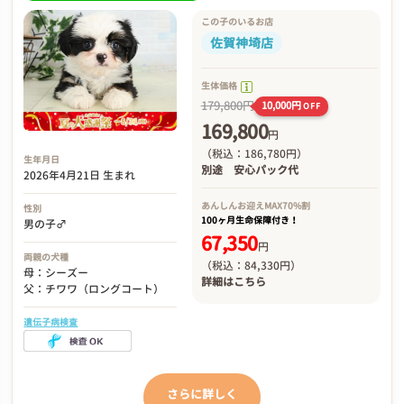
この子のいるお店
佐賀神埼店
生体価格
179,800円
10,000円
OFF
169,800
円
（税込：186,780円）
生年月日
別途
安心パック代
2026年4月21日 生まれ
あんしんお迎え
MAX70%割
性別
100ヶ月生命保障付き！
男の子♂
67,350
円
両親の犬種
（税込：84,330円）
母：シーズー
詳細は
こちら
父：チワワ（ロングコート）
遺伝子病検査
さらに詳しく