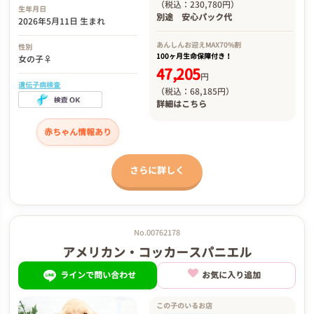
（税込：230,780円）
生年月日
別途
安心パック代
2026年5月11日 生まれ
あんしんお迎え
MAX70%割
性別
100ヶ月生命保障付き！
女の子♀
47,205
円
遺伝子病検査
（税込：68,185円）
詳細は
こちら
赤ちゃん情報あり
さらに詳しく
No.00762178
アメリカン・コッカースパニエル
ラインで問い合わせ
お気に入り追加
この子のいるお店