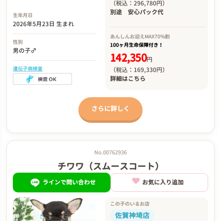
（税込：296,780円）
別途
安心パック代
生年月日
2026年5月23日 生まれ
あんしんお迎え
MAX70%割
性別
100ヶ月生命保障付き！
男の子♂
142,350
円
遺伝子病検査
（税込：169,330円）
詳細は
こちら
さらに詳しく
No.00762936
チワワ（スムースコート）
ラインで問い合わせ
お気に入り追加
この子のいるお店
佐賀神埼店