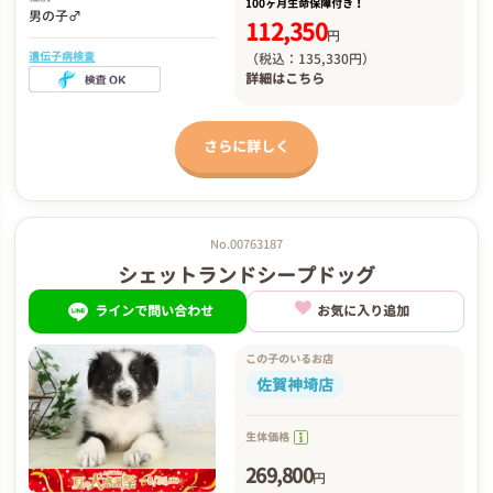
100ヶ月生命保障付き！
男の子♂
112,350
円
遺伝子病検査
（税込：135,330円）
詳細は
こちら
さらに詳しく
No.00763187
シェットランドシープドッグ
ラインで問い合わせ
お気に入り追加
この子のいるお店
佐賀神埼店
生体価格
269,800
円