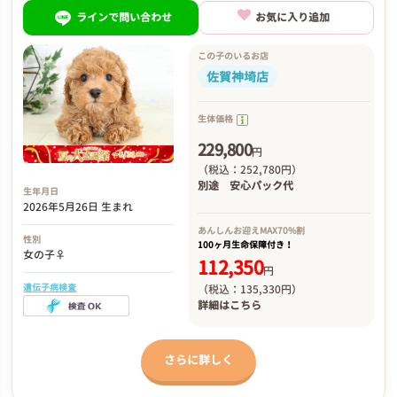
ラインで問い合わせ
お気に入り追加
この子のいるお店
佐賀神埼店
生体価格
229,800
円
（税込：252,780円）
別途
安心パック代
生年月日
2026年5月26日 生まれ
あんしんお迎え
MAX70%割
性別
100ヶ月生命保障付き！
女の子♀
112,350
円
遺伝子病検査
（税込：135,330円）
詳細は
こちら
さらに詳しく