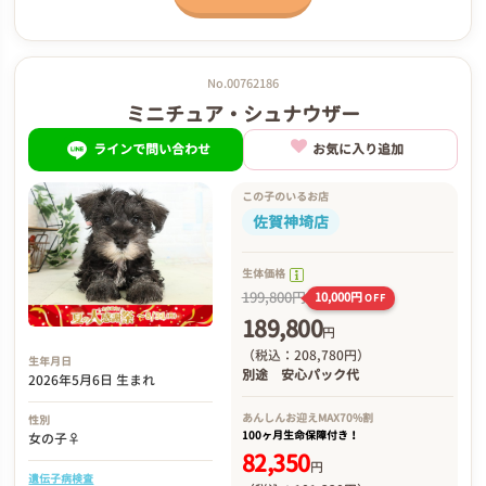
No.00762186
ミニチュア・シュナウザー
ラインで問い合わせ
お気に入り追加
この子のいるお店
佐賀神埼店
生体価格
199,800円
10,000円
OFF
189,800
円
（税込：208,780円）
生年月日
別途
安心パック代
2026年5月6日 生まれ
あんしんお迎え
MAX70%割
性別
100ヶ月生命保障付き！
女の子♀
82,350
円
遺伝子病検査