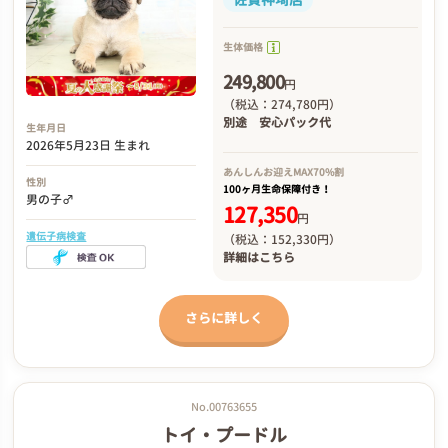
生体価格
249,800
円
（税込：274,780円）
別途
安心パック代
生年月日
2026年5月23日 生まれ
あんしんお迎え
MAX70%割
性別
100ヶ月生命保障付き！
男の子♂
127,350
円
遺伝子病検査
（税込：152,330円）
詳細は
こちら
さらに詳しく
No.00763655
トイ・プードル