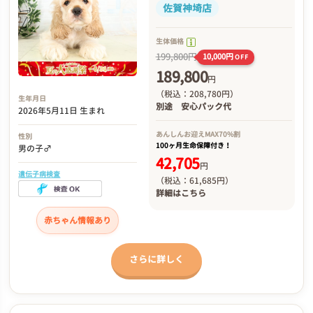
佐賀神埼店
生体価格
199,800円
10,000円
OFF
189,800
円
（税込：208,780円）
生年月日
別途
安心パック代
2026年5月11日 生まれ
あんしんお迎え
MAX70%割
性別
100ヶ月生命保障付き！
男の子♂
42,705
円
遺伝子病検査
（税込：61,685円）
詳細は
こちら
赤ちゃん情報あり
さらに詳しく