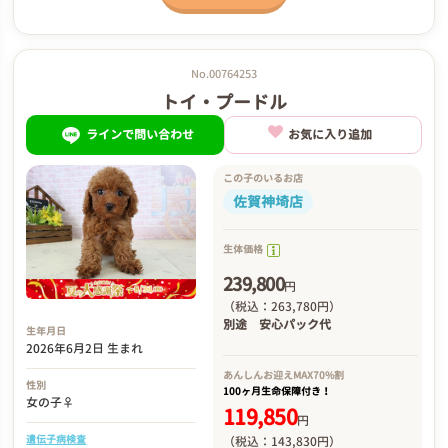
No.00764253
トイ・プードル
ラインで問い合わせ
お気に入り追加
この子のいるお店
佐賀神埼店
生体価格
239,800
円
（税込：263,780円）
別途
安心パック代
生年月日
2026年6月2日 生まれ
あんしんお迎え
MAX70%割
性別
100ヶ月生命保障付き！
女の子♀
119,850
円
遺伝子病検査
（税込：143,830円）