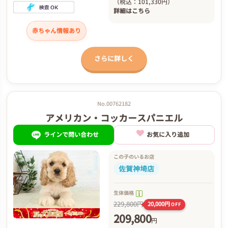
（税込：101,330円）
詳細は
こちら
赤ちゃん情報あり
さらに詳しく
No.00762182
アメリカン・コッカースパニエル
ラインで問い合わせ
お気に入り追加
この子のいるお店
佐賀神埼店
生体価格
229,800円
20,000円
OFF
209,800
円