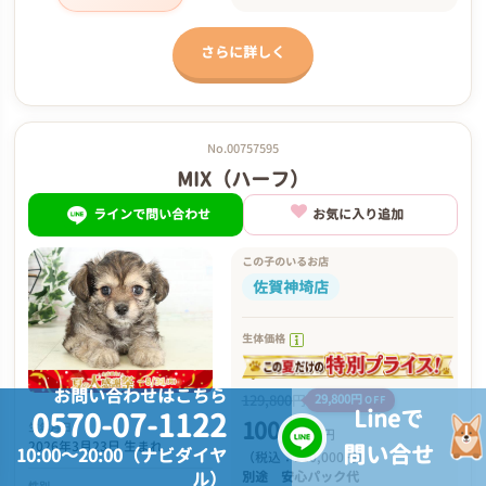
さらに詳しく
No.00757595
MIX（ハーフ）
ラインで問い合わせ
お気に入り追加
この子のいるお店
佐賀神埼店
生体価格
お問い合わせはこちら
129,800円
29,800円
OFF
Lineで
0570-07-1122
100,000
生年月日
円
2026年3月23日 生まれ
問い合せ
10:00～20:00（ナビダイヤ
（税込：110,000円）
ル）
別途
安心パック代
性別