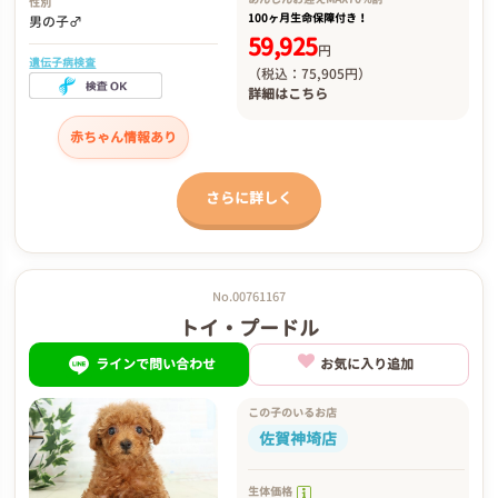
性別
100ヶ月生命保障付き！
男の子♂
59,925
円
遺伝子病検査
（税込：75,905円）
詳細は
こちら
赤ちゃん情報あり
さらに詳しく
No.00761167
トイ・プードル
ラインで問い合わせ
お気に入り追加
この子のいるお店
佐賀神埼店
生体価格