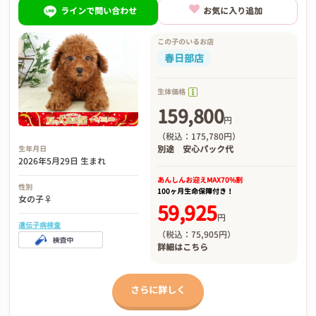
ラインで問い合わせ
お気に入り追加
この子のいるお店
春日部店
生体価格
159,800
円
（税込：175,780円）
別途
安心パック代
生年月日
2026年5月29日 生まれ
あんしんお迎え
MAX70%割
性別
100ヶ月生命保障付き！
女の子♀
59,925
円
遺伝子病検査
（税込：75,905円）
詳細は
こちら
さらに詳しく