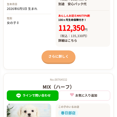
別途
安心パック代
生年月日
2026年6月5日 生まれ
あんしんお迎え
MAX70%割
性別
100ヶ月生命保障付き！
女の子♀
112,350
円
（税込：135,330円）
詳細は
こちら
さらに詳しく
No.00764532
MIX（ハーフ）
ラインで問い合わせ
お気に入り追加
この子のいるお店
春日部店