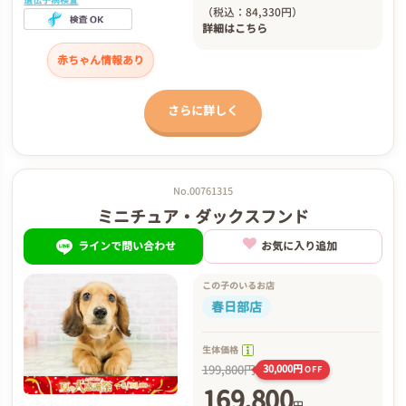
（税込：84,330円）
詳細は
こちら
赤ちゃん情報あり
さらに詳しく
No.00761315
ミニチュア・ダックスフンド
ラインで問い合わせ
お気に入り追加
この子のいるお店
春日部店
生体価格
199,800円
30,000円
OFF
169,800
円