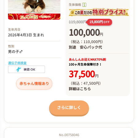
生体価格
119,800円
19,800円
OFF
100,000
生年月日
円
2026年4月3日 生まれ
（税込：110,000円）
性別
別途
安心パック代
男の子♂
あんしんお迎え
MAX70%割
遺伝子病検査
100ヶ月生命保障付き！
37,500
円
（税込：47,500円）
赤ちゃん情報あり
詳細は
こちら
さらに詳しく
No.00758046