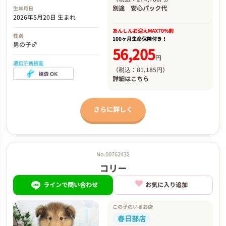
別途
安心パック代
生年月日
2026年5月20日 生まれ
あんしんお迎え
MAX70%割
性別
100ヶ月生命保障付き！
男の子♂
56,205
円
遺伝子病検査
（税込：81,185円）
詳細は
こちら
さらに詳しく
No.00762432
コリー
ラインで問い合わせ
お気に入り追加
この子のいるお店
春日部店