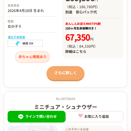
生年月日
（税込：186,780円）
2026年4月28日 生まれ
別途
安心パック代
性別
あんしんお迎え
MAX70%割
女の子♀
100ヶ月生命保障付き！
67,350
遺伝子病検査
円
（税込：84,330円）
詳細は
こちら
赤ちゃん情報あり
さらに詳しく
No.00759644
ミニチュア・シュナウザー
ラインで問い合わせ
お気に入り追加
この子のいるお店