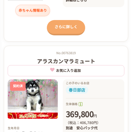
詳細は
こちら
赤ちゃん情報あり
さらに詳しく
No.00763819
アラスカンマラミュート
お気に入り追加
この子のいるお店
契約済
春日部店
生体価格
369,800
円
（税込：406,780円）
別途
安心パック代
生年月日