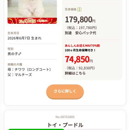
生体価格
179,800
円
（税込：197,780円）
別途
安心パック代
生年月日
2026年6月7日 生まれ
あんしんお迎え
MAX70%割
性別
100ヶ月生命保障付き！
男の子♂
74,850
円
両親の犬種
（税込：92,830円）
母：チワワ（ロングコート）
詳細は
こちら
父：マルチーズ
さらに詳しく
No.00763885
トイ・プードル