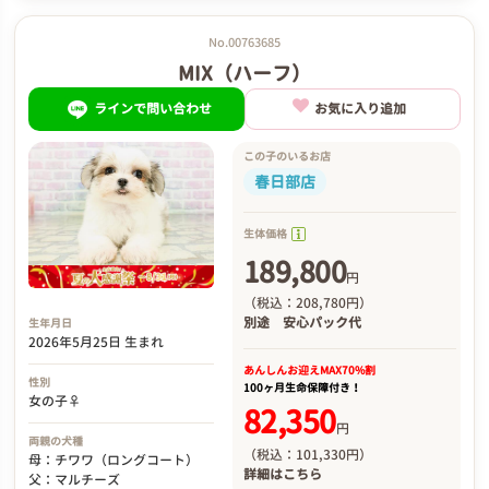
No.00763685
MIX（ハーフ）
ラインで問い合わせ
お気に入り追加
この子のいるお店
春日部店
生体価格
189,800
円
（税込：208,780円）
別途
安心パック代
生年月日
2026年5月25日 生まれ
あんしんお迎え
MAX70%割
性別
100ヶ月生命保障付き！
女の子♀
82,350
円
両親の犬種
（税込：101,330円）
母：チワワ（ロングコート）
詳細は
こちら
父：マルチーズ