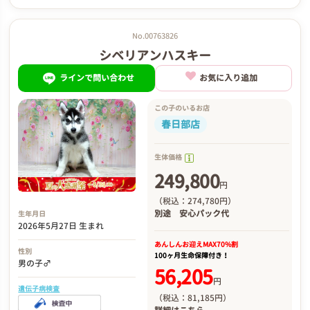
No.00763826
シベリアンハスキー
ラインで問い合わせ
お気に入り追加
この子のいるお店
春日部店
生体価格
249,800
円
（税込：274,780円）
別途
安心パック代
生年月日
2026年5月27日 生まれ
あんしんお迎え
MAX70%割
性別
100ヶ月生命保障付き！
男の子♂
56,205
円
遺伝子病検査
（税込：81,185円）