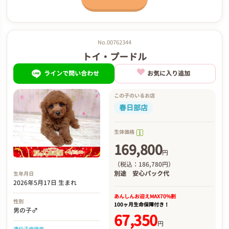
No.00762344
トイ・プードル
ラインで問い合わせ
お気に入り追加
この子のいるお店
春日部店
生体価格
169,800
円
（税込：186,780円）
別途
安心パック代
生年月日
2026年5月17日 生まれ
あんしんお迎え
MAX70%割
性別
100ヶ月生命保障付き！
男の子♂
67,350
円
遺伝子病検査