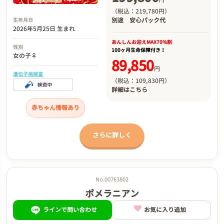
（税込：219,780円）
別途
安心パック代
生年月日
2026年5月25日 生まれ
あんしんお迎え
MAX70%割
性別
100ヶ月生命保障付き！
女の子♀
89,850
円
遺伝子病検査
（税込：109,830円）
詳細は
こちら
赤ちゃん情報あり
さらに詳しく
No.00763802
ポメラニアン
ラインで問い合わせ
お気に入り追加