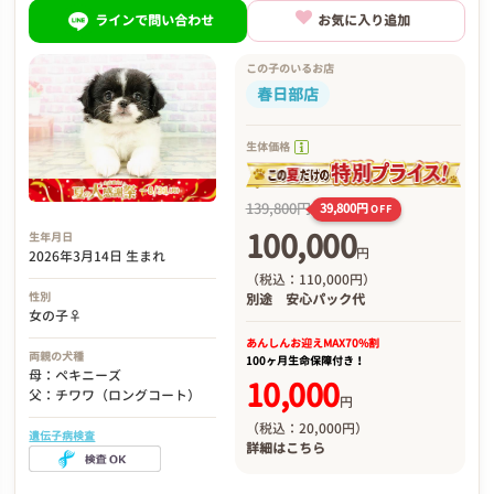
ラインで問い合わせ
お気に入り追加
この子のいるお店
春日部店
生体価格
139,800円
39,800円
OFF
100,000
生年月日
円
2026年3月14日 生まれ
（税込：110,000円）
性別
別途
安心パック代
女の子♀
あんしんお迎え
MAX70%割
両親の犬種
100ヶ月生命保障付き！
母：ペキニーズ
10,000
父：チワワ（ロングコート）
円
（税込：20,000円）
遺伝子病検査
詳細は
こちら