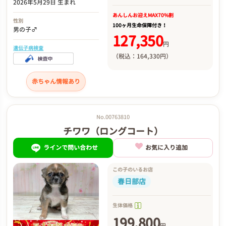
2026年5月29日 生まれ
あんしんお迎え
MAX70%割
性別
100ヶ月生命保障付き！
男の子♂
127,350
円
遺伝子病検査
（税込：164,330円）
赤ちゃん情報あり
No.00763810
チワワ（ロングコート）
ラインで問い合わせ
お気に入り追加
この子のいるお店
春日部店
生体価格
199,800
円