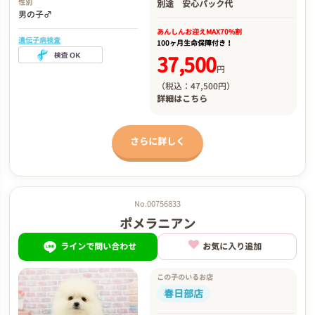
性別
別途
安心パック代
男の子♂
あんしんお迎え
MAX70%割
遺伝子病検査
100ヶ月生命保障付き！
37,500
円
（税込：47,500円）
詳細は
こちら
さらに詳しく
No.00756833
ポメラニアン
ラインで問い合わせ
お気に入り追加
この子のいるお店
春日部店