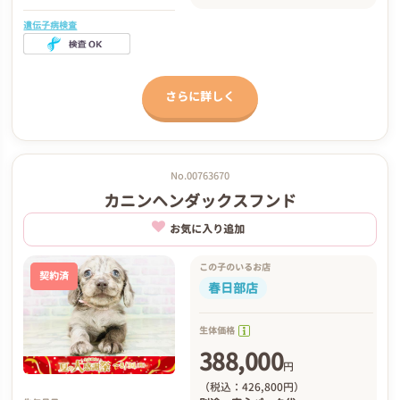
遺伝子病検査
さらに詳しく
No.00763670
カニンヘンダックスフンド
お気に入り追加
この子のいるお店
契約済
春日部店
生体価格
388,000
円
（税込：426,800円）