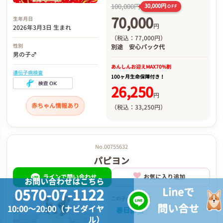
100,000円
30,000円
OFF
70,000
生年月日
円
2026年3月3日 生まれ
（税込：77,000円）
性別
別途
安心パック代
男の子♂
あんしんお迎え
MAX70%割
遺伝子病検査
100ヶ月生命保障付き！
26,250
円
赤ちゃん情報あり
（税込：33,250円）
No.00755632
パピヨン
ラインで問い合わせ
お気に入り追加
お問い合わせはこちら
Lineで
0570-07-1122
この子のいるお店
問い合せ
10:00～20:00（ナビダイヤ
春日部店
ル）