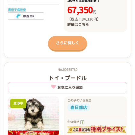
100ヶ月生命保障付き！
67,350
遺伝子病検査
円
（税込：84,330円）
詳細は
こちら
さらに詳しく
No.00755780
トイ・プードル
お気に入り追加
この子のいるお店
交渉中
春日部店
生体価格