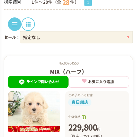
28
検索結果
1件～28件（全
件）
1
セール：
No.00764550
MIX（ハーフ）
ラインで問い合わせ
お気に入り追加
この子のいるお店
春日部店
生体価格
229,800
円
（税込：252,780円）