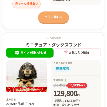
赤ちゃん情報あり
さらに詳しく
No.00758690
ミニチュア・ダックスフンド
ラインで問い合わせ
お気に入り追加
この子のいるお店
春日部店
生体価格
139,800円
10,000円
OFF
129,800
円
生年月日
（税込：142,780円）
2026年4月3日 生まれ
別途
安心パック代