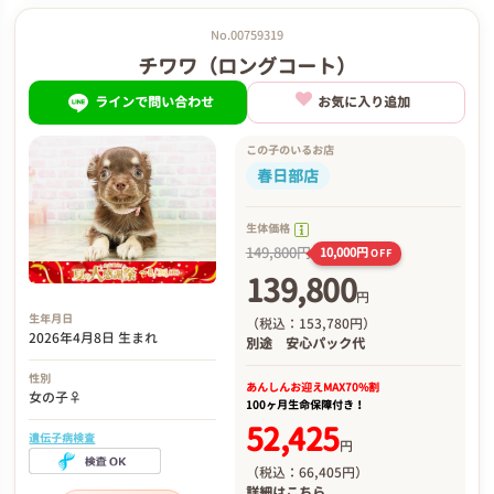
No.00759319
チワワ（ロングコート）
ラインで問い合わせ
お気に入り追加
この子のいるお店
春日部店
生体価格
149,800円
10,000円
OFF
139,800
円
生年月日
（税込：153,780円）
2026年4月8日 生まれ
別途
安心パック代
性別
あんしんお迎え
MAX70%割
女の子♀
100ヶ月生命保障付き！
52,425
遺伝子病検査
円
（税込：66,405円）
詳細は
こちら