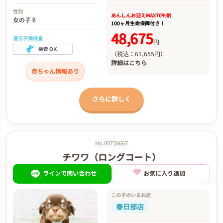
性別
あんしんお迎え
MAX70%割
女の子♀
100ヶ月生命保障付き！
48,675
遺伝子病検査
円
（税込：61,655円）
詳細は
こちら
赤ちゃん情報あり
さらに詳しく
No.00758667
チワワ（ロングコート）
ラインで問い合わせ
お気に入り追加
この子のいるお店
春日部店