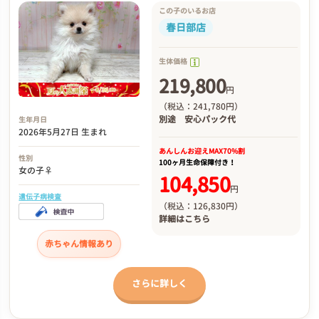
この子のいるお店
春日部店
生体価格
219,800
円
（税込：241,780円）
別途
安心パック代
生年月日
2026年5月27日 生まれ
あんしんお迎え
MAX70%割
性別
100ヶ月生命保障付き！
女の子♀
104,850
円
遺伝子病検査
（税込：126,830円）
詳細は
こちら
赤ちゃん情報あり
さらに詳しく