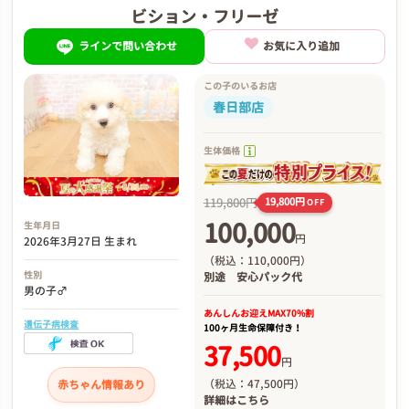
ビション・フリーゼ
ラインで問い合わせ
お気に入り追加
この子のいるお店
春日部店
生体価格
119,800円
19,800円
OFF
100,000
生年月日
円
2026年3月27日 生まれ
（税込：110,000円）
性別
別途
安心パック代
男の子♂
あんしんお迎え
MAX70%割
遺伝子病検査
100ヶ月生命保障付き！
37,500
円
（税込：47,500円）
赤ちゃん情報あり
詳細は
こちら