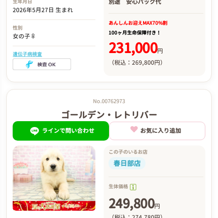
別途
安心パック代
生年月日
2026年5月27日 生まれ
あんしんお迎え
MAX70%割
性別
100ヶ月生命保障付き！
女の子♀
231,000
円
遺伝子病検査
（税込：269,800円）
No.00762973
ゴールデン・レトリバー
ラインで問い合わせ
お気に入り追加
この子のいるお店
春日部店
生体価格
249,800
円
（税込：274,780円）