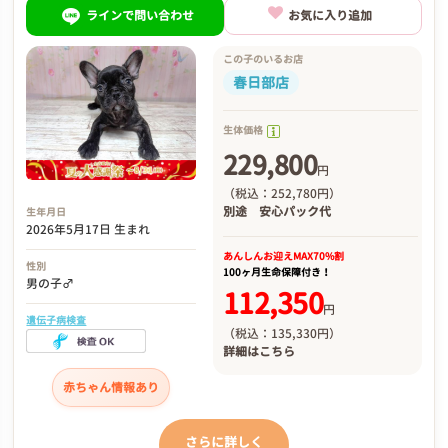
ラインで問い合わせ
お気に入り追加
この子のいるお店
春日部店
生体価格
229,800
円
（税込：252,780円）
別途
安心パック代
生年月日
2026年5月17日 生まれ
あんしんお迎え
MAX70%割
性別
100ヶ月生命保障付き！
男の子♂
112,350
円
遺伝子病検査
（税込：135,330円）
詳細は
こちら
赤ちゃん情報あり
さらに詳しく