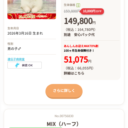
生体価格
159,800円
10,000円
OFF
149,800
円
生年月日
（税込：164,780円）
2026年3月16日 生まれ
別途
安心パック代
性別
あんしんお迎え
MAX70%割
男の子♂
100ヶ月生命保障付き！
51,075
遺伝子病検査
円
（税込：66,055円）
詳細は
こちら
さらに詳しく
No.00756830
MIX（ハーフ）