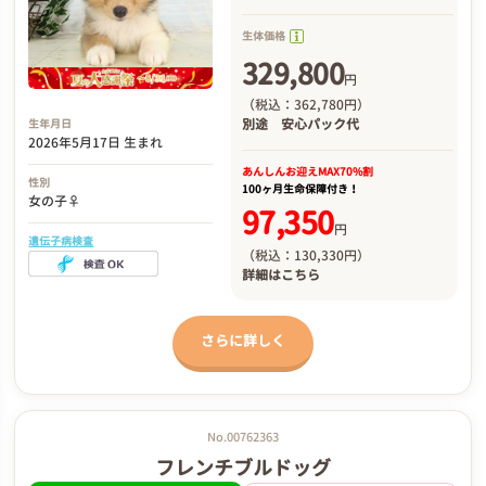
生体価格
329,800
円
（税込：362,780円）
別途
安心パック代
生年月日
2026年5月17日 生まれ
あんしんお迎え
MAX70%割
性別
100ヶ月生命保障付き！
女の子♀
97,350
円
遺伝子病検査
（税込：130,330円）
詳細は
こちら
さらに詳しく
No.00762363
フレンチブルドッグ