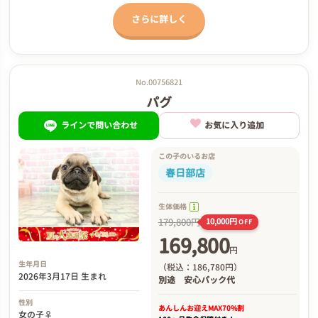
さらに詳しく
No.00756821
パグ
ラインで問い合わせ
お気に入り追加
この子のいるお店
春日部店
生体価格
179,800円
10,000円
OFF
169,800
円
生年月日
（税込：186,780円）
2026年3月17日 生まれ
別途
安心パック代
性別
あんしんお迎え
MAX70%割
女の子♀