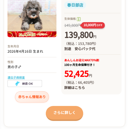
春日部店
生体価格
149,800円
10,000円
OFF
139,800
円
（税込：153,780円）
生年月日
別途
安心パック代
2026年4月16日 生まれ
あんしんお迎え
MAX70%割
性別
100ヶ月生命保障付き！
男の子♂
52,425
円
遺伝子病検査
（税込：66,405円）
詳細は
こちら
赤ちゃん情報あり
さらに詳しく