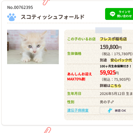
No.00762395
ラインで
スコティッシュフォールド
問い合わせ
フレスポ稲毛店
この子のいるお店
159,800
円
生体価格
（税込：175,780円
別途
安心パック代
100ヶ月生命保障付き！
59,925
円
あんしんお迎え
MAX70%割
（税込：75,905円）
詳細は
こちら
生年月日
2026年5月12日 生
性別
男の子♂
遺伝子病検査