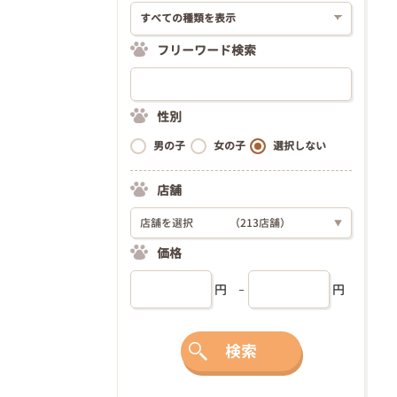
フリーワード検索
性別
男の子
女の子
選択しない
店舗
店舗を選択
（213店舗）
▼
価格
円
円
検索