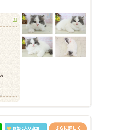
）
）
まれ
さらに詳しく
お気に入り
追加