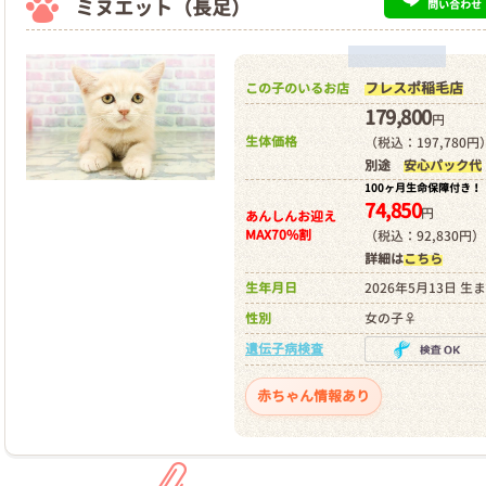
ミヌエット（長足）
問い合わせ
フレスポ稲毛店
この子のいるお店
179,800
円
生体価格
（税込：197,780円
別途
安心パック代
100ヶ月生命保障付き！
74,850
円
あんしんお迎え
MAX70%割
（税込：92,830円）
詳細は
こちら
生年月日
2026年5月13日 生
性別
女の子♀
遺伝子病検査
赤ちゃん情報あり