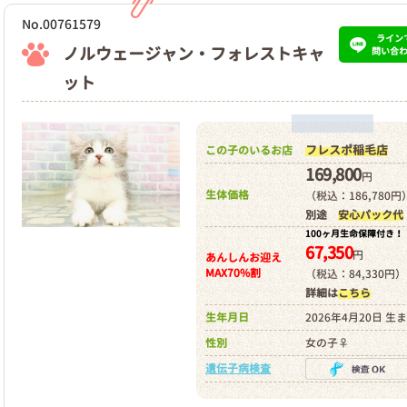
No.00761579
ライン
ノルウェージャン・フォレストキャ
問い合
ット
フレスポ稲毛店
この子のいるお店
169,800
円
生体価格
（税込：186,780円
別途
安心パック代
100ヶ月生命保障付き！
67,350
円
あんしんお迎え
MAX70%割
（税込：84,330円）
詳細は
こちら
生年月日
2026年4月20日 生
性別
女の子♀
遺伝子病検査