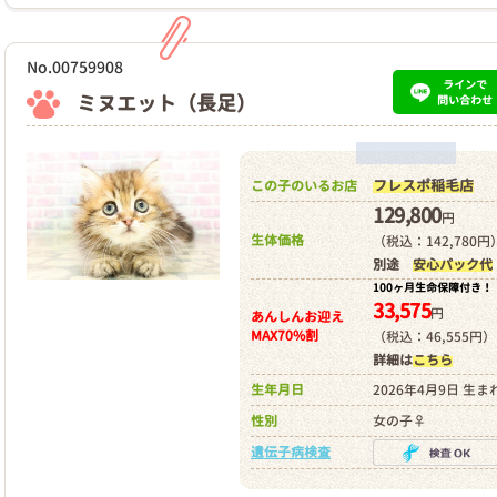
No.00759908
ラインで
ミヌエット（長足）
問い合わせ
フレスポ稲毛店
この子のいるお店
129,800
円
生体価格
（税込：142,780円
別途
安心パック代
100ヶ月生命保障付き！
33,575
円
あんしんお迎え
MAX70%割
（税込：46,555円）
詳細は
こちら
生年月日
2026年4月9日 生ま
性別
女の子♀
遺伝子病検査