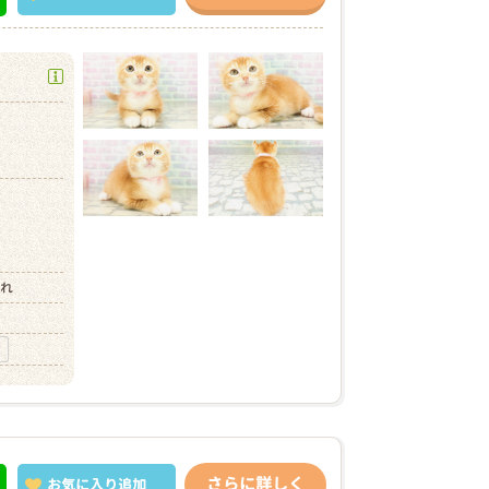
）
）
まれ
さらに詳しく
お気に入り
追加