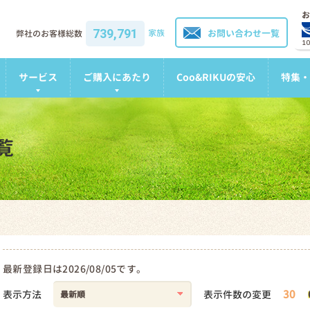
お
739,791
家族
お問い合わせ一覧
弊社のお客様総数
1
サービス
ご購入にあたり
Coo&RIKUの安心
特集・
覧
最新登録日は2026/08/05です。
30
表示方法
表示件数の変更