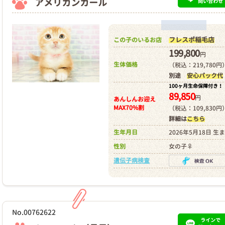
アメリカンカール
問い合わせ
フレスポ稲毛店
この子のいるお店
199,800
円
生体価格
（税込：219,780円
別途
安心パック代
100ヶ月生命保障付き！
89,850
円
あんしんお迎え
MAX70%割
（税込：109,830円
詳細は
こちら
生年月日
2026年5月18日 生
性別
女の子♀
遺伝子病検査
No.00762622
ラインで