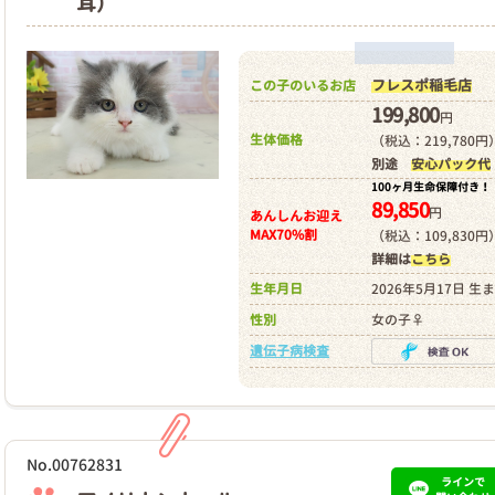
耳）
フレスポ稲毛店
この子のいるお店
199,800
円
生体価格
（税込：219,780円
別途
安心パック代
100ヶ月生命保障付き！
89,850
円
あんしんお迎え
MAX70%割
（税込：109,830円
詳細は
こちら
生年月日
2026年5月17日 生
性別
女の子♀
遺伝子病検査
No.00762831
ラインで