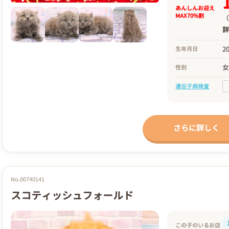
あんしんお迎え
MAX70%割
（
2
生年月日
性別
遺伝子病検査
さらに詳しく
No.00740141
スコティッシュフォールド
この子のいるお店