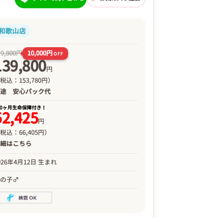
和歌山店
10,000円
49,800円
OFF
139,800
円
税込：153,780円）
別途
安心パック代
00ヶ月生命保障付き！
52,425
円
税込：66,405円）
詳細は
こちら
026年4月12日 生まれ
男の子♂