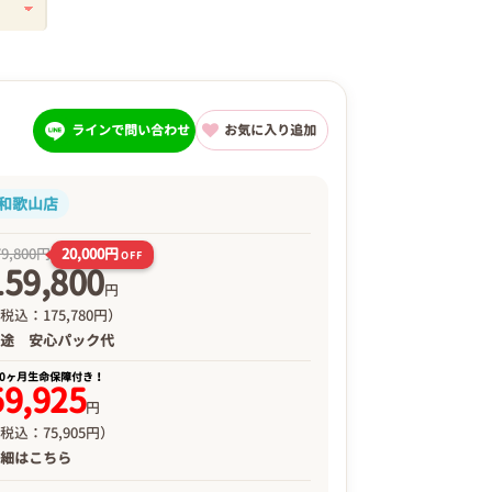
ラインで問い合わせ
お気に入り追加
和歌山店
20,000円
79,800円
OFF
159,800
円
税込：175,780円）
別途
安心パック代
00ヶ月生命保障付き！
59,925
円
税込：75,905円）
詳細は
こちら