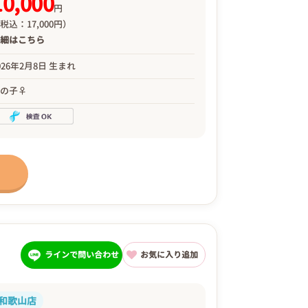
10,000
円
税込：17,000円）
詳細は
こちら
026年2月8日 生まれ
女の子♀
ラインで問い合わせ
お気に入り追加
和歌山店