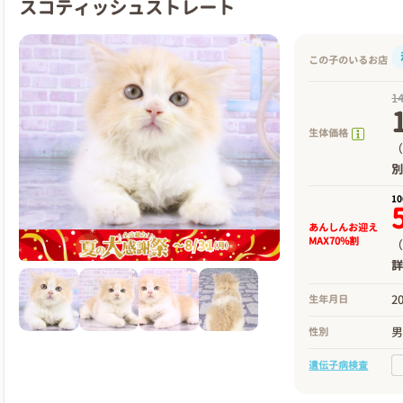
スコティッシュストレート
この子のいるお店
1
生体価格
（
1
あんしんお迎え
MAX70%割
（
2
生年月日
性別
遺伝子病検査