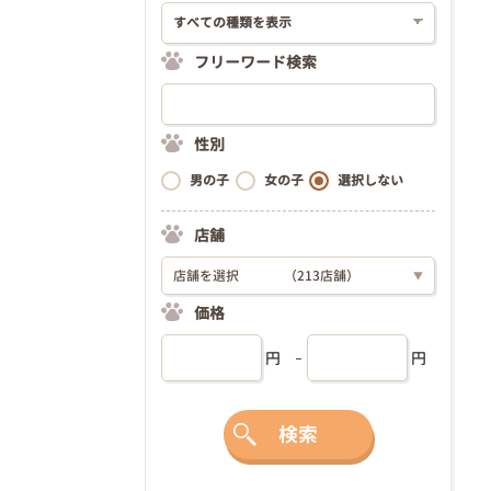
フリーワード検索
性別
男の子
女の子
選択しない
店舗
店舗を選択
（213店舗）
▼
価格
円
円
検索