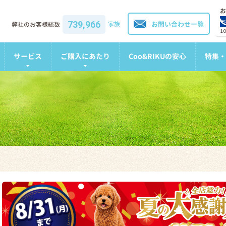
お
739,966
家族
お問い合わせ一覧
弊社のお客様総数
1
サービス
ご購入にあたり
Coo&RIKUの安心
特集・