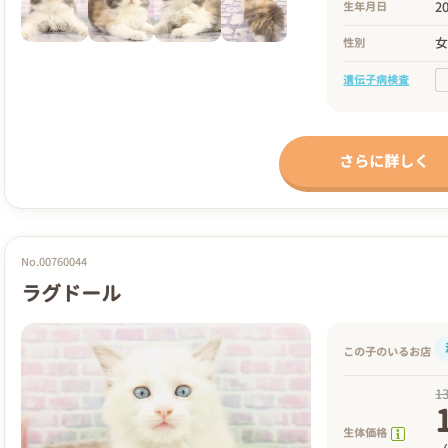
2
生年月日
性別
遺伝子病検査
さらに詳しく
No.00760044
ラグドール
この子のいるお店
1
生体価格