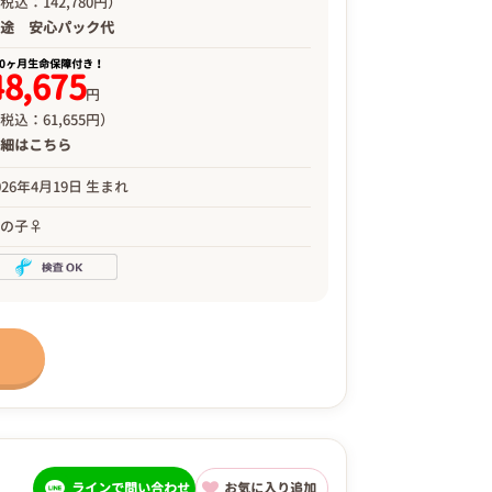
税込：142,780円）
別途
安心パック代
00ヶ月生命保障付き！
48,675
円
税込：61,655円）
詳細は
こちら
026年4月19日 生まれ
女の子♀
ラインで問い合わせ
お気に入り追加