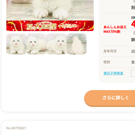
（
1
あんしんお迎え
MAX70%割
（
2
生年月日
性別
遺伝子病検査
さらに詳しく
No.00759827