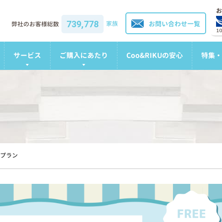
お
739,778
家族
お問い合わせ一覧
弊社のお客様総数
1
サービス
ご購入にあたり
Coo&RIKUの安心
特集・
プラン