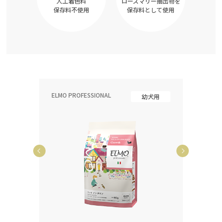
人工着色料
ローズマリー抽出物を
保存料不使用
保存料として使用
ELMO PROFESSIONAL
ELMO P
齢犬用
幼犬用