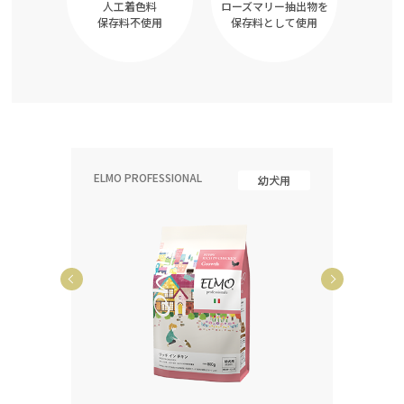
人工着色料
ローズマリー抽出物を
保存料不使用
保存料として使用
ELMO PROFESSIONAL
ELMO P
齢犬用
幼犬用