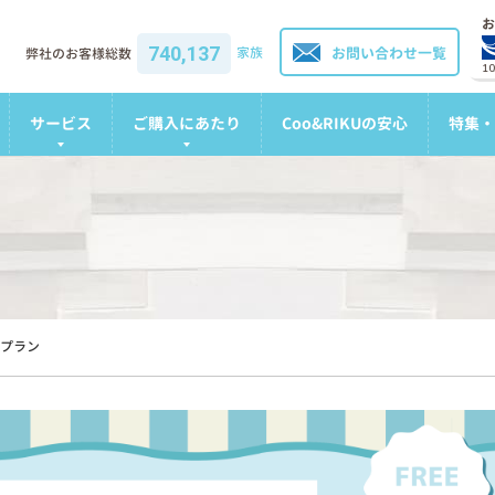
お
740,137
家族
お問い合わせ一覧
弊社のお客様総数
1
サービス
ご購入にあたり
Coo&RIKUの安心
特集・
プラン