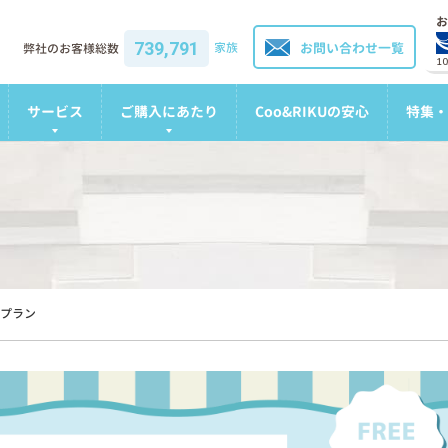
お
739,791
家族
お問い合わせ一覧
弊社のお客様総数
1
サービス
ご購入にあたり
Coo&RIKUの安心
特集・
プラン