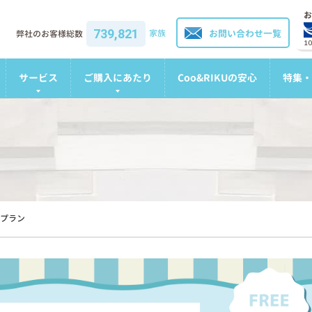
お
739,821
家族
お問い合わせ一覧
弊社のお客様総数
1
サービス
ご購入にあたり
Coo&RIKUの安心
特集・
プラン