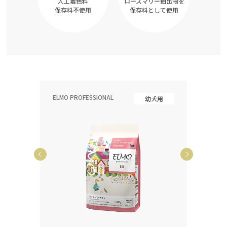
人工着色料
ローズマリー抽出物を
保存料不使用
保存料として使用
ELMO PROFESSIONAL
ELMO P
齢犬用
幼犬用